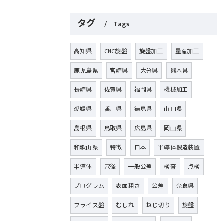
タグ
Tags
高知県
CNC旋盤
旋盤加工
量産加工
鹿児島県
宮崎県
大分県
熊本県
長崎県
佐賀県
福岡県
機械加工
愛媛県
香川県
徳島県
山口県
島根県
鳥取県
広島県
岡山県
和歌山県
特徴
日本
半導体製造装置
半導体
穴径
一般公差
検査
点検
プログラム
表面粗さ
公差
奈良県
フライス盤
むしれ
ねじ切り
旋盤