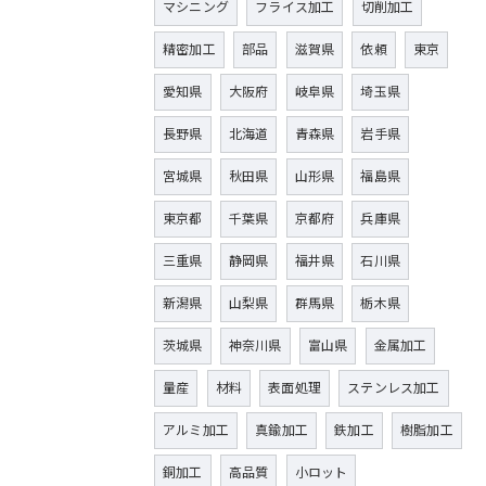
マシニング
フライス加工
切削加工
精密加工
部品
滋賀県
依頼
東京
愛知県
大阪府
岐阜県
埼玉県
長野県
北海道
青森県
岩手県
宮城県
秋田県
山形県
福島県
東京都
千葉県
京都府
兵庫県
三重県
静岡県
福井県
石川県
新潟県
山梨県
群馬県
栃木県
茨城県
神奈川県
富山県
金属加工
量産
材料
表面処理
ステンレス加工
アルミ加工
真鍮加工
鉄加工
樹脂加工
銅加工
高品質
小ロット