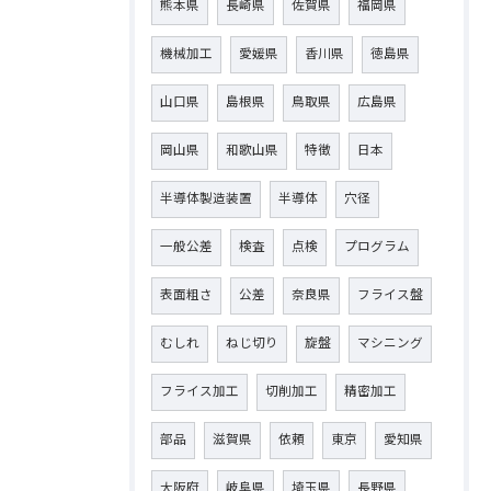
熊本県
長崎県
佐賀県
福岡県
機械加工
愛媛県
香川県
徳島県
山口県
島根県
鳥取県
広島県
岡山県
和歌山県
特徴
日本
半導体製造装置
半導体
穴径
一般公差
検査
点検
プログラム
表面粗さ
公差
奈良県
フライス盤
むしれ
ねじ切り
旋盤
マシニング
フライス加工
切削加工
精密加工
部品
滋賀県
依頼
東京
愛知県
大阪府
岐阜県
埼玉県
長野県