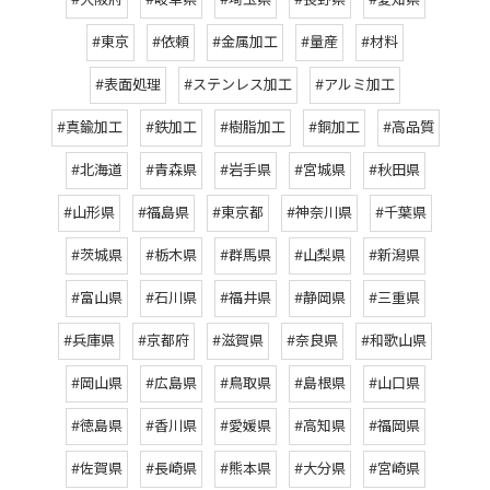
#大阪府
#岐阜県
#埼玉県
#長野県
#愛知県
#東京
#依頼
#金属加工
#量産
#材料
#表面処理
#ステンレス加工
#アルミ加工
#真鍮加工
#鉄加工
#樹脂加工
#銅加工
#高品質
#北海道
#青森県
#岩手県
#宮城県
#秋田県
#山形県
#福島県
#東京都
#神奈川県
#千葉県
#茨城県
#栃木県
#群馬県
#山梨県
#新潟県
#富山県
#石川県
#福井県
#静岡県
#三重県
#兵庫県
#京都府
#滋賀県
#奈良県
#和歌山県
#岡山県
#広島県
#鳥取県
#島根県
#山口県
#徳島県
#香川県
#愛媛県
#高知県
#福岡県
#佐賀県
#長崎県
#熊本県
#大分県
#宮崎県