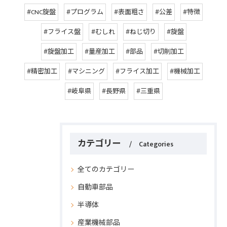
#CNC旋盤
#プログラム
#表面粗さ
#公差
#特徴
#フライス盤
#むしれ
#ねじ切り
#旋盤
#旋盤加工
#量産加工
#部品
#切削加工
#精密加工
#マシニング
#フライス加工
#機械加工
#岐阜県
#長野県
#三重県
カテゴリー
Categories
全てのカテゴリー
自動車部品
半導体
産業機械部品