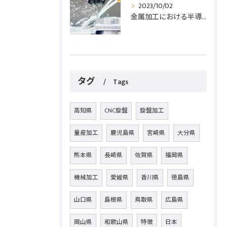
2023/10/02
金属加工における半導体部品の重要性と効果的な加工方法とは？
タグ
Tags
高知県
CNC旋盤
旋盤加工
量産加工
鹿児島県
宮崎県
大分県
熊本県
長崎県
佐賀県
福岡県
機械加工
愛媛県
香川県
徳島県
山口県
島根県
鳥取県
広島県
岡山県
和歌山県
特徴
日本