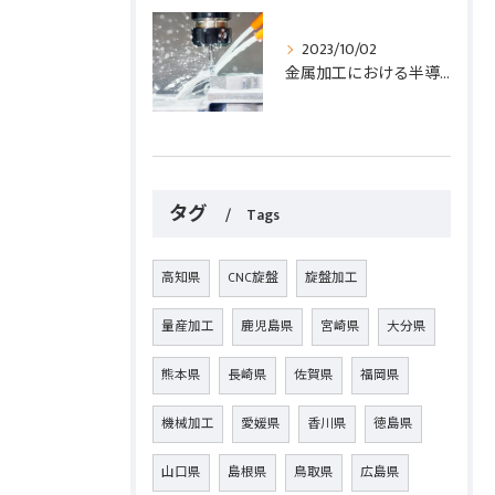
2023/10/02
金属加工における半導体部品の重要性と効果的な加工方法とは？
タグ
Tags
高知県
CNC旋盤
旋盤加工
量産加工
鹿児島県
宮崎県
大分県
熊本県
長崎県
佐賀県
福岡県
機械加工
愛媛県
香川県
徳島県
山口県
島根県
鳥取県
広島県