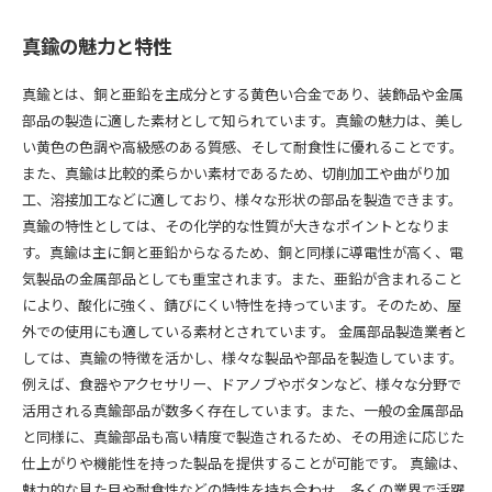
真鍮の魅力と特性
真鍮とは、銅と亜鉛を主成分とする黄色い合金であり、装飾品や金属
部品の製造に適した素材として知られています。真鍮の魅力は、美し
い黄色の色調や高級感のある質感、そして耐食性に優れることです。
また、真鍮は比較的柔らかい素材であるため、切削加工や曲がり加
工、溶接加工などに適しており、様々な形状の部品を製造できます。
真鍮の特性としては、その化学的な性質が大きなポイントとなりま
す。真鍮は主に銅と亜鉛からなるため、銅と同様に導電性が高く、電
気製品の金属部品としても重宝されます。また、亜鉛が含まれること
により、酸化に強く、錆びにくい特性を持っています。そのため、屋
外での使用にも適している素材とされています。 金属部品製造業者と
しては、真鍮の特徴を活かし、様々な製品や部品を製造しています。
例えば、食器やアクセサリー、ドアノブやボタンなど、様々な分野で
活用される真鍮部品が数多く存在しています。また、一般の金属部品
と同様に、真鍮部品も高い精度で製造されるため、その用途に応じた
仕上がりや機能性を持った製品を提供することが可能です。 真鍮は、
魅力的な見た目や耐食性などの特性を持ち合わせ、多くの業界で活躍