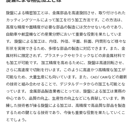
旋盤による精密加工とは
旋盤による精密加工とは、金属部品を高速旋回させ、取り付けられた
カッティングツールによって加工を行う加工方法です。この方法は、
高度な精度や面精度が必要な部品の製造には欠かせないものであり、
自動車や航空機などの産業分野において重要な役割を果たしていま
す。 旋盤による加工は、内径、外径、平面、斜面、円筒形など様々な
形状を実現できるため、多様な部品の製造に対応できます。また、金
属材料に限定されず、プラスチックやセラミックなどの非金属材料で
も加工が可能です。 加工精度を高めるために、旋盤は高速回転させ、
さらに高速度で切削を行います。このように高速かつ高精度な加工が
可能なため、大量生産にも向いています。また、CAD/ CAMなどの最新
の技術と組み合わせることで、デジタルデータからの加工も可能とな
っています。 金属部品製造業者にとっては、旋盤による加工は業務の
中心であり、品質の向上、生産性の向上などにも貢献しています。熟
練した技術者が操る旋盤による加工は、高精度で高品質な部品を製造
するための鍵となる技術であり、今後も重要な役割を果たしていくこ
とでしょう。