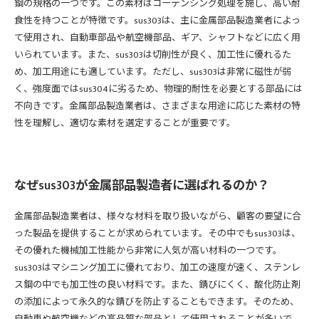
鋼の規格の一つです。この素材はコーデンシング処理を施し、高い耐
食性を持つことが特徴です。sus303は、主に金属部品製造業者によっ
て使用され、自動車部品や航空機部品、ギア、シャフトなどに広く用
いられています。また、sus303は切削性が良く、加工性に優れるた
め、加工用途にも適しています。ただし、sus303は非常に磁性が弱
く、強度面ではsus304に劣るため、物理的耐性を必要とする部品には
不向きです。金属部品製造業者は、さまざまな用途に応じた素材の特
性を理解し、適切な素材を選定することが重要です。
なぜsus303が金属部品製造者に選ばれるのか？
金属部品製造業者は、様々な材料を取り扱いながら、顧客の要望に合
った製品を提供することが求められています。その中でもsus303は、
その優れた機械加工性能から非常に人気が高い材料の一つです。
sus303はマシニング加工に優れており、加工の速度が速く、ステンレ
ス鋼の中でも加工性の良い材料です。また、錆びにくく、酸化防止剤
の添加によって永久的な錆びを防止することもできます。そのため、
自動車や航空機などの高品質な部品として使用されることが多いで