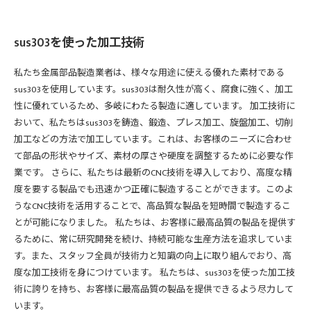
sus303を使った加工技術
私たち金属部品製造業者は、様々な用途に使える優れた素材である
sus303を使用しています。sus303は耐久性が高く、腐食に強く、加工
性に優れているため、多岐にわたる製造に適しています。 加工技術に
おいて、私たちはsus303を鋳造、鍛造、プレス加工、旋盤加工、切削
加工などの方法で加工しています。これは、お客様のニーズに合わせ
て部品の形状やサイズ、素材の厚さや硬度を調整するために必要な作
業です。 さらに、私たちは最新のCNC技術を導入しており、高度な精
度を要する製品でも迅速かつ正確に製造することができます。このよ
うなCNC技術を活用することで、高品質な製品を短時間で製造するこ
とが可能になりました。 私たちは、お客様に最高品質の製品を提供す
るために、常に研究開発を続け、持続可能な生産方法を追求していま
す。また、スタッフ全員が技術力と知識の向上に取り組んでおり、高
度な加工技術を身につけています。 私たちは、sus303を使った加工技
術に誇りを持ち、お客様に最高品質の製品を提供できるよう尽力して
います。