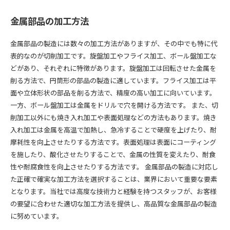
金属部品の加工方法
金属部品の製造には数々の加工方法がありますが、その中でも特に代
表的なのが切削加工です。旋盤加工やフライス加工、ボール盤加工な
どがあり、それぞれに特徴があります。旋盤加工は回転させた金属を
削る方法で、円筒形の部品の製造に適しています。フライス加工は平
面や立体形状の部品を削る方法で、精度の高い加工に向いています。
一方、ボール盤加工は金属をドリルで穴を開ける方法です。 また、切
削加工以外にも焼き入れ加工や表面処理などの方法もあります。焼き
入れ加工は金属を高温で加熱し、急冷することで硬度を上げたり、耐
摩耗性を向上させたりする方法です。表面処理は表面にコーティング
を施したり、酸化させたりすることで、金属の性質を変えたり、耐食
性や耐腐食性を向上させたりする方法です。 金属部品の製造に対応し
た正確で確実な加工方法を選択することは、業界において重要な要素
となります。当社では高度な技術力と経験を持つスタッフが、お客様
の要望に合わせた適切な加工方法を提供し、高品質な金属部品の製造
に努めています。