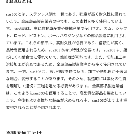
sus303とは
sus303とは、ステンレス鋼の一種であり、強度が高く耐久性に優れて
います。金属部品製造業者の中でも、この素材を多く使用していま
す。 sus303は、主に自動車産業や機械産業で使用され、カム、シャフ
ト、ロッド、ピストン、ボールハウジングなどの部品製造に利用され
ています。これらの部品は、高耐久性が必要であり、信頼性が高く、
長時間使用されるため、sus303の持つ特性が必要です。 sus303は、錆
びにくく耐食性に優れていて、熱処理が可能です。また、切削加工や
溶接加工が容易であるため、金属部品製造業者から多く使用されてい
ます。 一方、sus303は、高い強度を持つ反面、加工や熱処理が不適切
な場合、変形することがあります。そのため、製造時には素材の性質
を理解して適切に工程を進める必要があります。 金属部品製造業者
は、このようにsus303を使用することで、高品質な部品を製造してい
ます。今後もより高性能な製品が求められる中、 sus303がますます重
要視されることが予想されます。
高精度加工とは