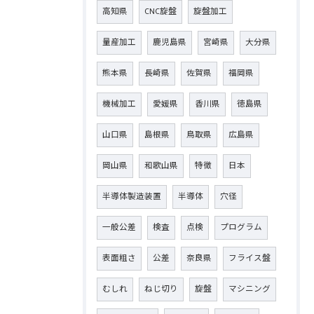
高知県
CNC旋盤
旋盤加工
量産加工
鹿児島県
宮崎県
大分県
熊本県
長崎県
佐賀県
福岡県
機械加工
愛媛県
香川県
徳島県
山口県
島根県
鳥取県
広島県
岡山県
和歌山県
特徴
日本
半導体製造装置
半導体
穴径
一般公差
検査
点検
プログラム
表面粗さ
公差
奈良県
フライス盤
むしれ
ねじ切り
旋盤
マシニング