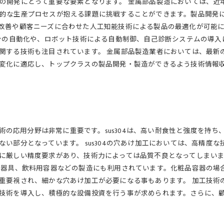
の開発にとって重要な要素となります。 金属部品製造においては、近
的な生産プロセスが抱える課題に挑戦することができます。製品開発
改善や顧客ニーズに合わせた人工知能技術による製品の最適化が可能に
インの自動化や、ロボット技術による自動制御、自己診断システムの導
関する技術も注目されています。 金属部品製造業者においては、最新
変化に適応し、トップクラスの製品開発・製造ができるよう技術情報
工技術の応用分野は非常に重要です。sus304は、高い耐食性と強度を
い部分となっています。 sus304の穴あけ加工においては、高精度
に厳しい精度要求があり、技術力によっては品質不良となってしまい
療器具、飲料用容器などの製造にも利用されています。化粧品容器の場
重要視され、細かな穴あけ加工が必要になる事もあります。 加工技術
技術を導入し、積極的な設備投資を行う事が求められます。さらに、