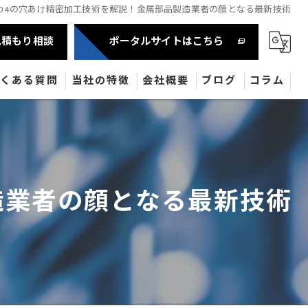
s304の穴あけ精密加工技術を解説！金属部品製造業者の顔となる最新技術
見積もり相談
ポータルサイトはこちら
よくある質問
当社の特徴
会社概要
ブログ
コラム
自動車部品
半導体
製造業者の顔となる最新技術
産業機械部品
油圧機器
医療機器