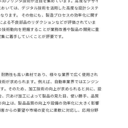
年3Dプリンタ技術が注目を集めています。高度なデザイ
においては、デジタル技術を活用した高度な設計システ
なります。 その他にも、製造プロセスの効率化に関す
入による不良部品のリダクションなどが評価されていま
の技術動向を把握することが業務改善や製品の開発に重
収集に着手していくことが肝要です。
持ち、耐熱性も高い素材であり、様々な業界で広く使用され
な技術が求められます。例えば、自動車業界ではエンジン
ます。そのため、加工技術の向上が求められると共に、設
合、穴あけ加工によって製品の見た目、使い勝手、品質
の向上は、製品品質の向上や設備の効率化に大きく影響
顧客からの要望や市場の変化に柔軟に対応し、応用分野