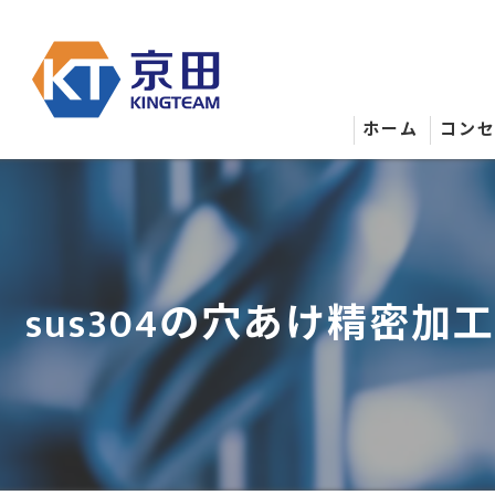
ホーム
コン
sus304の穴あけ精密