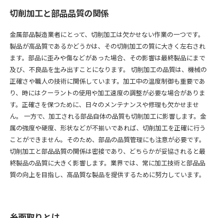
切削加工と部品品質の関係
金属部品製造業者にとって、切削加工は欠かせない作業の一つです。
製品が高品質であるかどうかは、その切削加工の質に大きく左右され
ます。部品に歪みや傷などがあった場合、その影響は最終製品にまで
及び、不良品を生み出すことになります。 切削加工の品質は、機械の
正確さや職人の技術に関係しています。加工中の温度制御も重要であ
り、時にはクーラントの使用や加工速度の調整が必要な場合がありま
す。正確さを保つために、日々のメンテナンスや修理も欠かせませ
ん。 一方で、加工される部品自体の品質も切削加工に影響します。金
属の強度や硬度、形状などが不揃いであれば、切削加工を正確に行う
ことができません。そのため、部品の品質管理にも注意が必要です。
切削加工と部品品質の関係は密接であり、どちらかが妥協されると最
終製品の品質に大きく影響します。業界では、常に加工技術と部品品
質の向上を目指し、高品質な製品を提供するために努力しています。
糸面取りとは