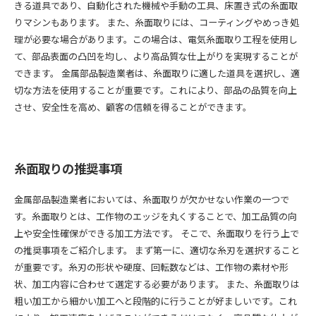
きる道具であり、自動化された機械や手動の工具、床置き式の糸面取
りマシンもあります。 また、糸面取りには、コーティングやめっき処
理が必要な場合があります。この場合は、電気糸面取り工程を使用し
て、部品表面の凸凹を均し、より高品質な仕上がりを実現することが
できます。 金属部品製造業者は、糸面取りに適した道具を選択し、適
切な方法を使用することが重要です。これにより、部品の品質を向上
させ、安全性を高め、顧客の信頼を得ることができます。
糸面取りの推奨事項
金属部品製造業者においては、糸面取りが欠かせない作業の一つで
す。糸面取りとは、工作物のエッジを丸くすることで、加工品質の向
上や安全性確保ができる加工方法です。 そこで、糸面取りを行う上で
の推奨事項をご紹介します。 まず第一に、適切な糸刃を選択すること
が重要です。糸刃の形状や硬度、回転数などは、工作物の素材や形
状、加工内容に合わせて選定する必要があります。 また、糸面取りは
粗い加工から細かい加工へと段階的に行うことが好ましいです。これ