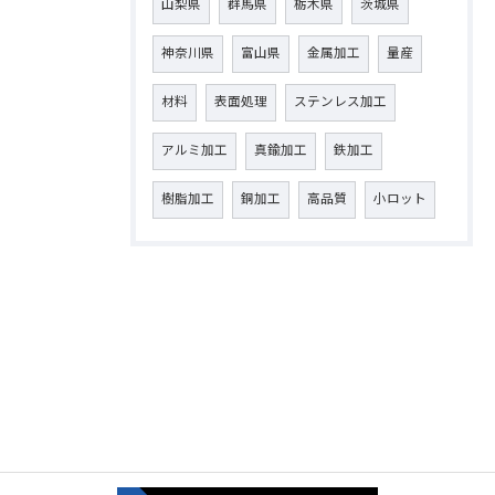
山梨県
群馬県
栃木県
茨城県
神奈川県
富山県
金属加工
量産
材料
表面処理
ステンレス加工
アルミ加工
真鍮加工
鉄加工
樹脂加工
銅加工
高品質
小ロット