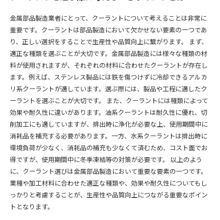
金属部品製造業者にとって、クーラントについて考えることは非常に
重要です。クーラントは部品製造において欠かせない要素の一つであ
り、正しい選択をすることで生産性や品質向上に繋がります。 まず、
適正な種類を選ぶことが大切です。金属部品製造には様々な種類の材
料が使用されますが、それぞれの材料に合わせたクーラントが存在し
ます。例えば、ステンレス製品には鉄を傷つけずに冷却できるアルカ
リ系クーラントが適しています。選ぶ際には、製品や工程に適したク
ーラントを選ぶことが大切です。 また、クーラントには種類によって
効果や耐久性に違いがあります。油系クーラントは耐久性に優れ、切
削加工にも適していますが、排出時に浄化が必要な上、使用期間中に
消耗品を補充する必要があります。一方、水系クーラントは排出時に
環境負荷が少なく、消耗品の補充も少なくて済むため、コスト面でお
得ですが、使用期間中に冬季凍結等の対策が必要です。 以上のよう
に、クーラント選びは金属部品製造において重要な要素の一つです。
業種や加工材料に合わせた適正な種類や、効果や耐久性についてもし
っかりと考慮することが、生産性や品質向上につながる重要なポイン
トとなります。