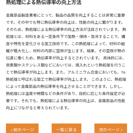
熱処理による熱伝導率の向上方法
金属部品製造業者にとって、製品の品質を向上することは非常に重要
です。その中でも特に熱伝導率の向上は、性能の向上に繋がります。
そのため、熱処理による熱伝導率の向上方法が注目されています。 熱
処理とは、材料をある一定条件下で加熱・保持・急冷することで、構
造や特性を変化させる加工技術です。この熱処理によって、材料の組
織が粗大化し、材料の内部に空隙が生じます。結果、その空隙が熱の
伝達に働くため、熱伝導率が向上するとされています。 具体的には、
炭素鋼やステンレス鋼などにおいては、焼入れという熱処理を行うこ
とで熱伝導率が向上します。また、アルミニウム合金においても、T6
熱処理と呼ばれる加工で熱伝導率が向上します。 このように、熱処理
によって金属部品の熱伝導率を向上させることができます。しかし、
熱処理には温度や時間などの条件があり、目的に応じた条件設定が必
要です。それでも、熱処理による熱伝導率の向上は、金属部品の性能
向上につながると考えられています。
< 前のページ
一覧に戻る
次のページ >