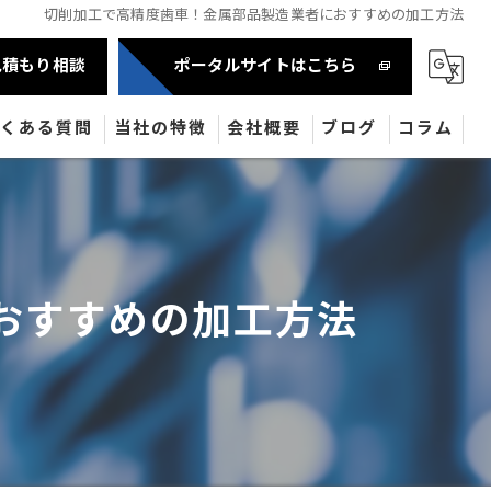
切削加工で高精度歯車！金属部品製造業者におすすめの加工方法
見積もり相談
ポータルサイトはこちら
よくある質問
当社の特徴
会社概要
ブログ
コラム
自動車部品
半導体
おすすめの加工方法
産業機械部品
油圧機器
医療機器