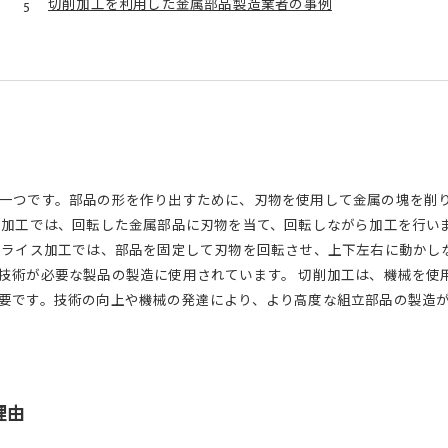
切削加工を利用した金属部品製造業者の事例
一つです。部品の形を作り出すために、刃物を使用して金属の塊を削
盤加工では、回転した金属部品に刃物を当て、回転しながら加工を行い
フライス加工では、部品を固定して刃物を回転させ、上下左右に動かし
技術が必要な製品の製造に使用されています。 切削加工は、機械を使
要です。技術の向上や機械の発達により、より高度な組立部品の製造
理由