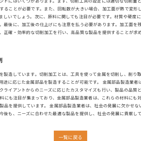
ントにはいくつかあります。まず、切削工具の設定には適切な切削量
することが必要です。また、回転数が大きい場合、加工面が熱で変形
ましいでしょう。次に、原料に関しても注目が必要です。材質や硬度
。最後に、加工後の仕上げにも注意を払う必要があります。加工面を
、正確・効率的な切削加工を行い、高品質な製品を提供することが求
例
を製造しています。切削加工とは、工具を使って金属を切削し、削り
用途に応じた金属部品を製造することが可能です。 金属部品製造業者
クライアントからのニーズに応じたカスタマイズも行い、製品の品質と
い材料にも注目が集まっており、金属部品製造業者は、これらの材料にも
製品を提供しています。 金属部品製造業者は、社会の発展に欠かせな
今後も、ニーズに合わせた最適な製品を提供し、社会の発展に貢献し
一覧に戻る