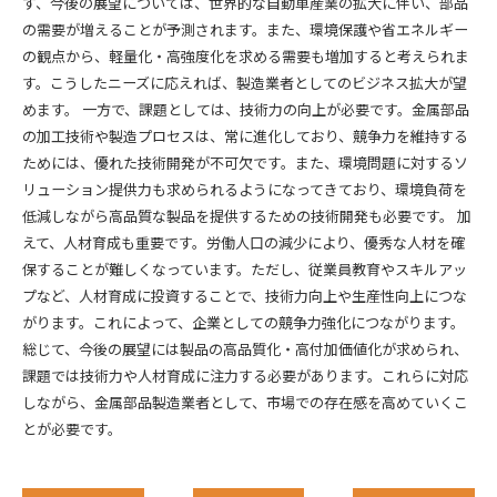
ず、今後の展望については、世界的な自動車産業の拡大に伴い、部品
の需要が増えることが予測されます。また、環境保護や省エネルギー
の観点から、軽量化・高強度化を求める需要も増加すると考えられま
す。こうしたニーズに応えれば、製造業者としてのビジネス拡大が望
めます。 一方で、課題としては、技術力の向上が必要です。金属部品
の加工技術や製造プロセスは、常に進化しており、競争力を維持する
ためには、優れた技術開発が不可欠です。また、環境問題に対するソ
リューション提供力も求められるようになってきており、環境負荷を
低減しながら高品質な製品を提供するための技術開発も必要です。 加
えて、人材育成も重要です。労働人口の減少により、優秀な人材を確
保することが難しくなっています。ただし、従業員教育やスキルアッ
プなど、人材育成に投資することで、技術力向上や生産性向上につな
がります。これによって、企業としての競争力強化につながります。
総じて、今後の展望には製品の高品質化・高付加価値化が求められ、
課題では技術力や人材育成に注力する必要があります。これらに対応
しながら、金属部品製造業者として、市場での存在感を高めていくこ
とが必要です。