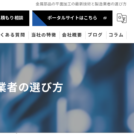
金属部品の平面加工の最新技術と製造業者の選び方
見積もり相談
ポータルサイトはこちら
よくある質問
当社の特徴
会社概要
ブログ
コラム
自動車部品
半導体
業者の選び方
産業機械部品
油圧機器
医療機器