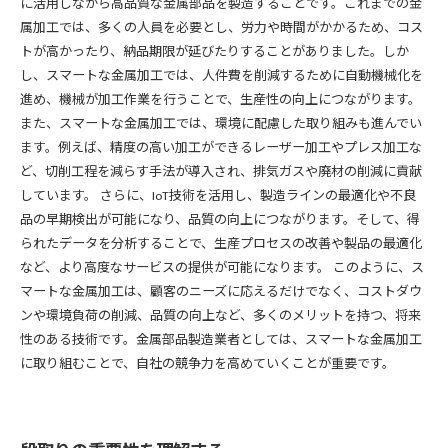
に活用しながら高品質な金属部品を製造することです。これまでの金
属加工では、多くの人員を必要とし、労力や時間がかかるため、コス
トが高かったり、納品期限が延びたりすることがありました。しか
し、スマートな金属加工では、人件費を削減するために自動機械化を
進め、機械が加工作業を行うことで、生産性の向上につながります。
また、スマートな金属加工では、環境に配慮した取り組みも進んでい
ます。例えば、精度の高い加工ができるレーザー加工やプレス加工な
ど、切削工程を減らす手法が導入され、排気ガスや廃材の削減に貢献
しています。 さらに、IoT技術を活用し、製造ラインの最適化や不良
品の早期検出が可能になり、品質の向上につながります。そして、得
られたデータを分析することで、生産プロセスの改善や製品の最適化
など、より高度なサービスの提供が可能になります。 このように、ス
マートな金属加工は、顧客のニーズに応えるだけでなく、コストダウ
ンや環境負荷の削減、品質の向上など、多くのメリットを持つ、将来
性のある技術です。金属部品製造業者としては、スマートな金属加工
に取り組むことで、自社の競争力を高めていくことが重要です。