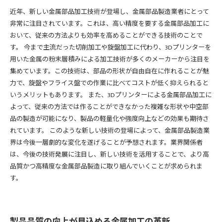
近年、新しい金属部品加工技術が登場し、金属部品製造業者にとって
非常に注目されています。これは、高い精度を要する金属部品加工に
おいて、従来の方法よりも効率を高めることができる技術のことで
す。 今まで主流だった切削加工や旋盤加工に代わり、3Dプリンターを
用いた金属の粉末層積みによる加工技術が多くのメーカーから注目を
集めています。この技術は、部品の形状が自由自在に作れることが魅
力で、旋盤やフライス盤での作業に比べてコストが低く抑えられると
いうメリットもあります。 また、3Dプリンターによる金属部品加工に
よって、従来の方法では作ることができなかった複雑な形状や中空部
品の製造が可能になり、製品の軽量化や強度向上などの効果も期待さ
れています。 このような新しい技術の登場によって、金属部品製造業
界は今後一層劇的な変化を遂げることが予想されます。業界関係者
は、今後の技術発展に注目し、新しい技術を活用することで、より高
品質かつ高精度な金属部品製造に取り組んでいくことが求められま
す。
製品品質の向上が見込める金属加工の革新