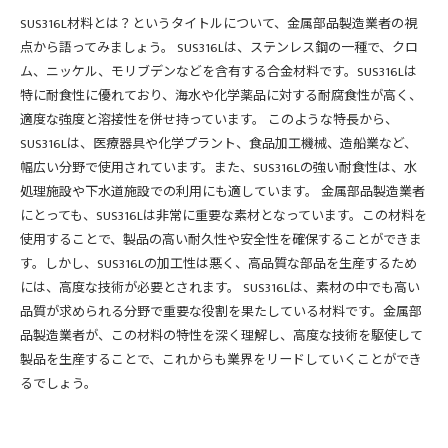
SUS316L材料とは？というタイトルについて、金属部品製造業者の視
点から語ってみましょう。 SUS316Lは、ステンレス鋼の一種で、クロ
ム、ニッケル、モリブデンなどを含有する合金材料です。SUS316Lは
特に耐食性に優れており、海水や化学薬品に対する耐腐食性が高く、
適度な強度と溶接性を併せ持っています。 このような特長から、
SUS316Lは、医療器具や化学プラント、食品加工機械、造船業など、
幅広い分野で使用されています。また、SUS316Lの強い耐食性は、水
処理施設や下水道施設での利用にも適しています。 金属部品製造業者
にとっても、SUS316Lは非常に重要な素材となっています。この材料を
使用することで、製品の高い耐久性や安全性を確保することができま
す。しかし、SUS316Lの加工性は悪く、高品質な部品を生産するため
には、高度な技術が必要とされます。 SUS316Lは、素材の中でも高い
品質が求められる分野で重要な役割を果たしている材料です。金属部
品製造業者が、この材料の特性を深く理解し、高度な技術を駆使して
製品を生産することで、これからも業界をリードしていくことができ
るでしょう。