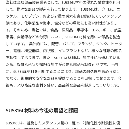
当社は金属部品製造業者として、SUS316L材料の優れた耐食性を利用
して、様々な部品の製造を行っております。 SUS316Lは、クロム、ニ
ッケル、モリブデン、および少量の炭素を含む錆びにくいステンレス
鋼であり、化学薬品や海水、塩分などの環境にも高い耐性がありま
す。そのため、当社では、食品、医薬品、半導体、エネルギー、航空
宇宙、自動車などの分野において、SUS316L材料を用いた部品を製造
しています。 具体的には、配管、バルブ、フランジ、タンク、ヒータ
ー、電極、検査器具、内視鏡、インプラントなど、様々な種類の部品
を製造しております。また、SUS316L材料は、加工性にも優れている
ため、複雑な形状や微細な加工が必要な部品も製造可能です。 当社
は、SUS316L材料を利用することにより、部品の耐久性を高めるだけ
でなく、衛生的で安全な部品を提供することを目指しております。今
後も、より高度な素材を使い、高品質な部品を製造してまいります。
SUS316L材料の今後の展望と課題
SUS316Lは、普及したステンレス鋼の一種で、対酸化性や耐食性に優