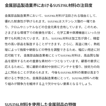
金属部品製造業界におけるSUS316L材料の注目度
金属部品製造業界において、SUS316L材料が注目される理由として、
優れた耐食性が挙げられます。SUS316Lはステンレス鋼の一種であ
り、クロムやニッケルなどの合金元素を含有しています。このため、
さまざまな環境下での耐食性が高く、化学工業や医療機器といった分
野でも利用されています。 また、SUS316L材料は加工性が良く、精密
性の高い部品を製造することができます。さらに、高温に強く、熱処
理によって強度や硬度などの特性を調整できるため、幅広い用途に対
応可能です。 金属部品製造業者にとってSUS316L材料は、高品質な製
品を提供するための重要な素材の一つとなっています。顧客の要求に
応えるために、常に最新の素材や技術にアンテナを張り、技術力の向
上に努めることが求められます。 今後もSUS316L材料の需要は高まり
続けると予想され、金属部品製造業者にとって、SUS316L材料への取
り組みが競争力を維持する上で欠かせない要素となるでしょう。
SUS316L材料を使用した金属部品の特徴