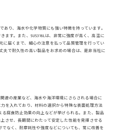
の一種であり、海水や化学物質にも強い特徴を持っています。
す。また、SUS316Lは、非常に強度が高く、高温に
の手元に届くまで、細心の注意を払って品質管理を行ってい
Lの丈夫で耐久性の高い製品をお求めの場合は、是非当社に
洋関連の産業など、海水や海洋環境にさらされる場合に
に力を入れており、材料の選択から特殊な表面処理方法
よる腐食防止効果の向上などが挙げられる。また、製品
向上させ、長期間にわたって安定した性能を発揮させる
けでなく、耐摩耗性や強度などについても、常に改善を