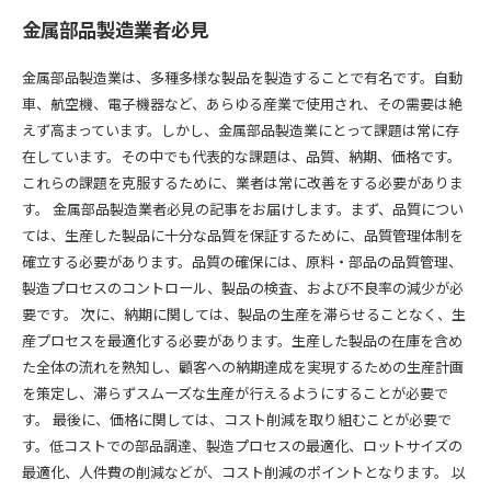
金属部品製造業者必見
金属部品製造業は、多種多様な製品を製造することで有名です。自動
車、航空機、電子機器など、あらゆる産業で使用され、その需要は絶
えず高まっています。しかし、金属部品製造業にとって課題は常に存
在しています。その中でも代表的な課題は、品質、納期、価格です。
これらの課題を克服するために、業者は常に改善をする必要がありま
す。 金属部品製造業者必見の記事をお届けします。まず、品質につい
ては、生産した製品に十分な品質を保証するために、品質管理体制を
確立する必要があります。品質の確保には、原料・部品の品質管理、
製造プロセスのコントロール、製品の検査、および不良率の減少が必
要です。 次に、納期に関しては、製品の生産を滞らせることなく、生
産プロセスを最適化する必要があります。生産した製品の在庫を含め
た全体の流れを熟知し、顧客への納期達成を実現するための生産計画
を策定し、滞らずスムーズな生産が行えるようにすることが必要で
す。 最後に、価格に関しては、コスト削減を取り組むことが必要で
す。低コストでの部品調達、製造プロセスの最適化、ロットサイズの
最適化、人件費の削減などが、コスト削減のポイントとなります。 以