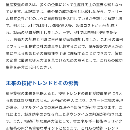
量産旋盤の導入は、多くの企業にとって生産性向上の重要な鍵となっ
ています。本記事では、他企業の成功事例と比較しながら、フィリー
ル株式会社がどのように量産旋盤を活用しているかを詳しく解説しま
す。例えば、A社では新しい旋盤導入後、製造コストが20％削減さ
れ、製品の品質が向上しました。一方、B社では自動化技術を駆使
し、労働力の削減と同時に生産量が30％増加しました。これらの事例
とフィリール株式会社の成果を比較することで、量産旋盤の導入が企
業に与える影響とその有効性を明確に理解することができます。皆様
の企業に最適な導入方法を見つけるための参考として、これらの成功
事例を是非ご活用ください。
未来の技術トレンドとその影響
量産旋盤の未来を見据えると、技術トレンドの進化が製造業界に与え
る影響は計り知れません。AIやIoTの導入により、スマート工場の実現
が進み、リアルタイムでの生産管理や予知保全が可能になります。こ
れにより、製造効率の更なる向上とダウンタイムの削減が期待されま
す。また、持続可能な生産方法として、省エネルギー技術やリサイク
ル技術の開発も重要なポイントとなります。これらの技術トレンド