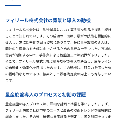
成功事例から学ぶ量産旋盤の導入と自動化のポイント
成功事例が示す重要なポイント
自動化の導入ステップとベストプラクティス
フィリール株式会社の背景と導入の動機
費用対効果の測定方法
フィリール株式会社は、製造業界において高品質な製品を提供し続け
リスク管理とトラブルシューティング
ることで知られています。その成功の一因は、最新の技術を積極的に
他企業の成功事例と比較
導入し、常に効率化を図る姿勢にあります。特に量産旋盤の導入は、
未来の技術トレンドとその影響
同社の生産能力を大幅に向上させるための重要な一手でした。市場の
需要が増加する中で、手作業による旋盤加工では限界がありました。
フィリール株式会社の導入事例から見る量産旋盤の生産性
そこで、フィリール株式会社は量産旋盤の導入を決断し、生産ライン
向上
の自動化と効率化を目指したのです。この動機は、競争力を保つため
生産性向上のための戦略
の戦略的なものであり、結果として顧客満足度の向上にも寄与してい
導入後のKPIとその達成状況
ます。
生産性向上による経済効果
社内プロセスの改善と効率化
量産旋盤導入のプロセスと初期の課題
顧客リピート率の向上とその理由
量産旋盤の導入プロセスは、詳細な計画と準備を伴いました。まず、
導入事例の総括と教訓
フィリール株式会社は市場のニーズと最新の技術トレンドを徹底的に
量産旋盤で実現したフィリール株式会社の自動化と効率化
調査しました。その後、最適な量産旋盤を選定し、導入計画を立てま