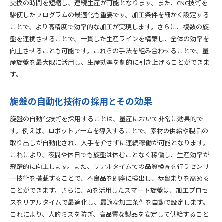
交換の時間を短縮し、連続生産が可能となります。また、CNC技術を
駆使したプログラムの最適化も重要です。加工条件を細かく設定する
ことで、より高精度で効率的な加工が実現します。さらに、複数の旋
盤を連携させることで、一貫した生産ラインを構築し、全体の効率を
向上させることも可能です。これらの手法を組み合わせることで、量
産旋盤を最大限に活用し、生産効率を劇的に引き上げることができま
す。
旋盤の自動化技術の採用とその効果
旋盤の自動化技術を採用することは、量産において非常に効果的で
す。例えば、ロボットアームを導入することで、素材の供給や製品の
取り出しが自動化され、人手を介さずに連続稼働が可能となります。
これにより、夜間や休日でも旋盤は休むことなく稼働し、生産効率が
飛躍的に向上します。また、リアルタイムでの品質検査を行うセンサ
ー技術を搭載することで、不良品を即座に検出し、歩留まりを高める
ことができます。さらに、AIを活用したスマート旋盤は、加工プロセ
スをリアルタイムで最適化し、最適な加工条件を自動で設定します。
これにより、人的ミスを防ぎ、高品質な製品を安定して供給すること