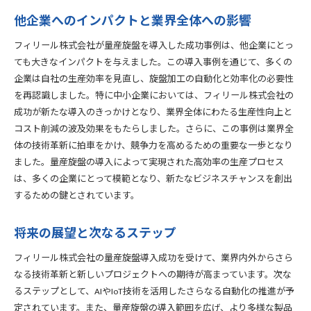
他企業へのインパクトと業界全体への影響
フィリール株式会社が量産旋盤を導入した成功事例は、他企業にとっ
ても大きなインパクトを与えました。この導入事例を通じて、多くの
企業は自社の生産効率を見直し、旋盤加工の自動化と効率化の必要性
を再認識しました。特に中小企業においては、フィリール株式会社の
成功が新たな導入のきっかけとなり、業界全体にわたる生産性向上と
コスト削減の波及効果をもたらしました。さらに、この事例は業界全
体の技術革新に拍車をかけ、競争力を高めるための重要な一歩となり
ました。量産旋盤の導入によって実現された高効率の生産プロセス
は、多くの企業にとって模範となり、新たなビジネスチャンスを創出
するための鍵とされています。
将来の展望と次なるステップ
フィリール株式会社の量産旋盤導入成功を受けて、業界内外からさら
なる技術革新と新しいプロジェクトへの期待が高まっています。次な
るステップとして、AIやIoT技術を活用したさらなる自動化の推進が予
定されています。また、量産旋盤の導入範囲を広げ、より多様な製品