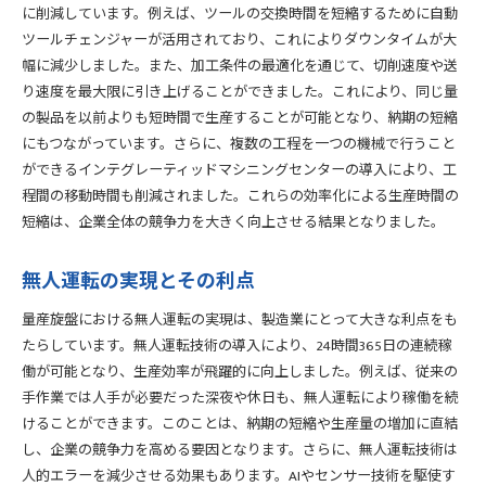
に削減しています。例えば、ツールの交換時間を短縮するために自動
ツールチェンジャーが活用されており、これによりダウンタイムが大
幅に減少しました。また、加工条件の最適化を通じて、切削速度や送
り速度を最大限に引き上げることができました。これにより、同じ量
の製品を以前よりも短時間で生産することが可能となり、納期の短縮
にもつながっています。さらに、複数の工程を一つの機械で行うこと
ができるインテグレーティッドマシニングセンターの導入により、工
程間の移動時間も削減されました。これらの効率化による生産時間の
短縮は、企業全体の競争力を大きく向上させる結果となりました。
無人運転の実現とその利点
量産旋盤における無人運転の実現は、製造業にとって大きな利点をも
たらしています。無人運転技術の導入により、24時間365日の連続稼
働が可能となり、生産効率が飛躍的に向上しました。例えば、従来の
手作業では人手が必要だった深夜や休日も、無人運転により稼働を続
けることができます。このことは、納期の短縮や生産量の増加に直結
し、企業の競争力を高める要因となります。さらに、無人運転技術は
人的エラーを減少させる効果もあります。AIやセンサー技術を駆使す