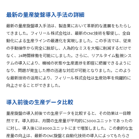
最新の量産旋盤導入手法の詳細
最新の量産旋盤導入手法は、製造業において革新的な進展をもたらし
てきました。フィリール株式会社は、最新のCNC技術を駆使し、全自
動化による生産ラインの最適化を実現しました。この手法では、従来
の手動操作から完全に脱却し、人為的なミスを大幅に削減するだけで
なく、24時間稼働を可能にしました。さらに、リアルタイム監視シス
テムの導入により、機械の状態や生産進捗を即座に把握できるように
なり、問題が発生した際の迅速な対応が可能となりました。このよう
な最新技術の活用により、フィリール株式会社は生産効率を飛躍的に
向上させることができました。
導入前後の生産データ比較
量産旋盤の導入前後での生産データを比較すると、その効果は一目瞭
然です。導入前は、月間の生産量が平均的に5000ユニットであったの
に対し、導入後には8000ユニットにまで増加しました。この劇的な生
産量の向上は、最新のCNC旋盤と自動化技術の導入によってもたらさ