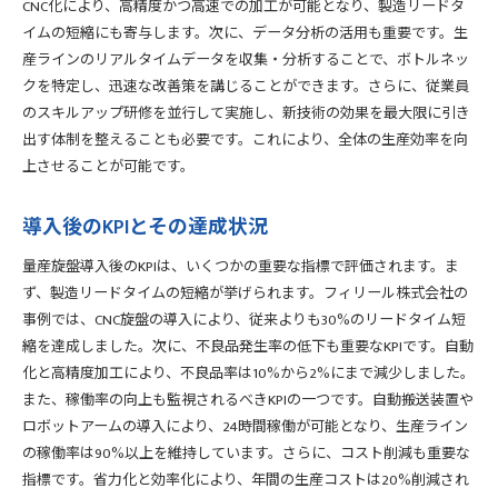
CNC化により、高精度かつ高速での加工が可能となり、製造リードタ
イムの短縮にも寄与します。次に、データ分析の活用も重要です。生
産ラインのリアルタイムデータを収集・分析することで、ボトルネッ
クを特定し、迅速な改善策を講じることができます。さらに、従業員
のスキルアップ研修を並行して実施し、新技術の効果を最大限に引き
出す体制を整えることも必要です。これにより、全体の生産効率を向
上させることが可能です。
導入後のKPIとその達成状況
量産旋盤導入後のKPIは、いくつかの重要な指標で評価されます。ま
ず、製造リードタイムの短縮が挙げられます。フィリール株式会社の
事例では、CNC旋盤の導入により、従来よりも30%のリードタイム短
縮を達成しました。次に、不良品発生率の低下も重要なKPIです。自動
化と高精度加工により、不良品率は10%から2%にまで減少しました。
また、稼働率の向上も監視されるべきKPIの一つです。自動搬送装置や
ロボットアームの導入により、24時間稼働が可能となり、生産ライン
の稼働率は90%以上を維持しています。さらに、コスト削減も重要な
指標です。省力化と効率化により、年間の生産コストは20%削減され