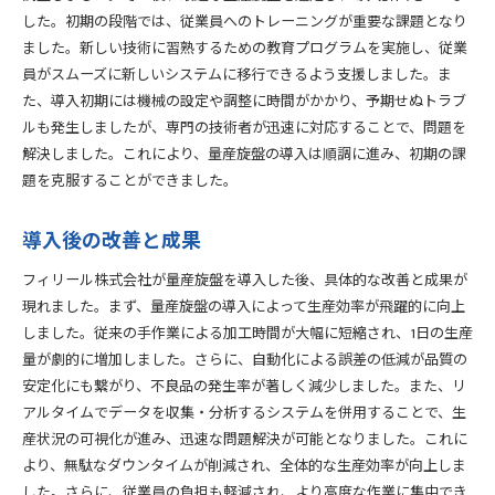
自動化技術の具体例
した。初期の段階では、従業員へのトレーニングが重要な課題となり
効率化による生産時間の短縮
ました。新しい技術に習熟するための教育プログラムを実施し、従業
員がスムーズに新しいシステムに移行できるよう支援しました。ま
無人運転の実現とその利点
た、導入初期には機械の設定や調整に時間がかかり、予期せぬトラブ
AI技術の活用とその効果
ルも発生しましたが、専門の技術者が迅速に対応することで、問題を
従業員の役割変化と新しい働き方
解決しました。これにより、量産旋盤の導入は順調に進み、初期の課
効率化の未来展望
題を克服することができました。
量産旋盤導入の成功事例をフィリール株式会社から学ぶ
フィリール株式会社の成功要因
導入後の改善と成果
導入プロジェクトの管理と進行
フィリール株式会社が量産旋盤を導入した後、具体的な改善と成果が
成功事例が示す具体的な成果
現れました。まず、量産旋盤の導入によって生産効率が飛躍的に向上
他の企業が学べるポイント
しました。従来の手作業による加工時間が大幅に短縮され、1日の生産
失敗事例から学ぶべき教訓
量が劇的に増加しました。さらに、自動化による誤差の低減が品質の
次なる成功に向けた戦略
安定化にも繋がり、不良品の発生率が著しく減少しました。また、リ
アルタイムでデータを収集・分析するシステムを併用することで、生
フィリール株式会社の量産旋盤導入で得た成果とその背景
産状況の可視化が進み、迅速な問題解決が可能となりました。これに
導入の背景と意図
より、無駄なダウンタイムが削減され、全体的な生産効率が向上しま
具体的な成果とその分析
した。さらに、従業員の負担も軽減され、より高度な作業に集中でき