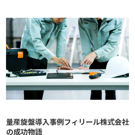
将来の展望と次なるステップ
フィリール株式会社が量産旋盤で生産効率を向上させた方
法
生産効率向上のための具体的な手法
旋盤の自動化技術の採用とその効果
生産ラインの最適化と再設計
デジタルツイン技術の活用
リアルタイムモニタリングシステムの導入
持続可能な生産の実現
量産旋盤活用フィリール株式会社の具体的手法と結果
最新の量産旋盤導入手法の詳細
導入前後の生産データ比較
導入に伴うコスト削減の具体例
品質管理の強化とその効果
量産旋盤導入事例フィリール株式会社
従業員のスキル向上プログラム
の成功物語
顧客満足度の向上とフィードバック