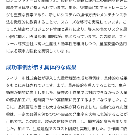
ロジェクトチームが組織され、技術的な課題と運用上の問題を迅速に
解決する体制が整えられています。また、従業員に対するトレーニン
グも重要な要素であり、新しいシステムの操作方法やメンテナンス手
法を徹底的に教育することで、スムーズな移行を実現しています。こ
うした綿密なプロジェクト管理と進行により、導入の際のリスクを最
小限に抑え、円滑な運用開始が可能となっています。この結果、フィ
リール株式会社は高い生産性と効率性を維持しつつ、量産旋盤の活用
による競争力強化を実現しています。
成功事例が示す具体的な成果
フィリール株式会社が導入した量産旋盤の成功事例は、具体的な成果
をもとに評価されています。まず、量産旋盤を導入することで、生産
効率が劇的に向上しました。従来の手作業では対応できなかった大量
の部品加工が、短時間でかつ高精度に完了するようになりました。さ
らに、品質管理の面でも大きな成果が見られました。自動化された旋
盤は、一定の品質を保ちつつ不良品の発生率を大幅に低減することが
可能です。この結果、製品の信頼性が向上し、顧客満足度も高まりま
した。加えて、生産過程でのコスト削減も実現しました。手作業に依