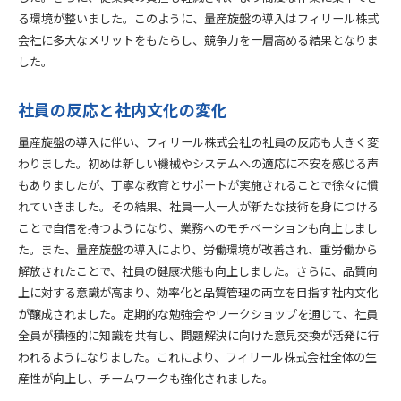
市場への影響と競争優位性
る環境が整いました。このように、量産旋盤の導入はフィリール株式
社内外の評価とフィードバック
会社に多大なメリットをもたらし、競争力を一層高める結果となりま
長期的な効果と今後の展望
した。
導入の成功を支えた要素
社員の反応と社内文化の変化
量産旋盤の導入に伴い、フィリール株式会社の社員の反応も大きく変
わりました。初めは新しい機械やシステムへの適応に不安を感じる声
もありましたが、丁寧な教育とサポートが実施されることで徐々に慣
れていきました。その結果、社員一人一人が新たな技術を身につける
ことで自信を持つようになり、業務へのモチベーションも向上しまし
た。また、量産旋盤の導入により、労働環境が改善され、重労働から
解放されたことで、社員の健康状態も向上しました。さらに、品質向
上に対する意識が高まり、効率化と品質管理の両立を目指す社内文化
が醸成されました。定期的な勉強会やワークショップを通じて、社員
全員が積極的に知識を共有し、問題解決に向けた意見交換が活発に行
われるようになりました。これにより、フィリール株式会社全体の生
産性が向上し、チームワークも強化されました。