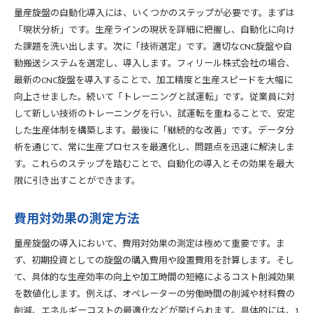
量産旋盤の自動化導入には、いくつかのステップが必要です。まずは
「現状分析」です。生産ラインの現状を詳細に把握し、自動化に向け
た課題を洗い出します。次に「技術選定」です。適切なCNC旋盤や自
動搬送システムを選定し、導入します。フィリール株式会社の場合、
最新のCNC旋盤を導入することで、加工精度と生産スピードを大幅に
向上させました。続いて「トレーニングと試運転」です。従業員に対
して新しい技術のトレーニングを行い、試運転を重ねることで、安定
した生産体制を構築します。最後に「継続的な改善」です。データ分
析を通じて、常に生産プロセスを最適化し、問題点を迅速に解決しま
す。これらのステップを踏むことで、自動化の導入とその効果を最大
限に引き出すことができます。
費用対効果の測定方法
量産旋盤の導入において、費用対効果の測定は極めて重要です。ま
ず、初期投資としての旋盤の購入費用や設置費用を計算します。そし
て、具体的な生産効率の向上や加工時間の短縮によるコスト削減効果
を数値化します。例えば、オペレーターの労働時間の削減や材料費の
削減、エネルギーコストの最適化などが挙げられます。具体的には、1