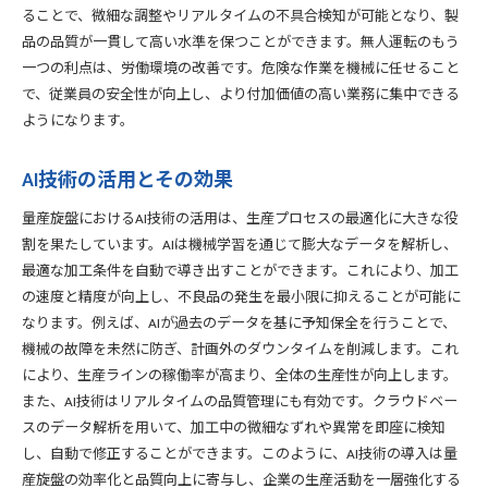
ることで、微細な調整やリアルタイムの不具合検知が可能となり、製
品の品質が一貫して高い水準を保つことができます。無人運転のもう
一つの利点は、労働環境の改善です。危険な作業を機械に任せること
で、従業員の安全性が向上し、より付加価値の高い業務に集中できる
ようになります。
AI技術の活用とその効果
量産旋盤におけるAI技術の活用は、生産プロセスの最適化に大きな役
割を果たしています。AIは機械学習を通じて膨大なデータを解析し、
最適な加工条件を自動で導き出すことができます。これにより、加工
の速度と精度が向上し、不良品の発生を最小限に抑えることが可能に
なります。例えば、AIが過去のデータを基に予知保全を行うことで、
機械の故障を未然に防ぎ、計画外のダウンタイムを削減します。これ
により、生産ラインの稼働率が高まり、全体の生産性が向上します。
また、AI技術はリアルタイムの品質管理にも有効です。クラウドベー
スのデータ解析を用いて、加工中の微細なずれや異常を即座に検知
し、自動で修正することができます。このように、AI技術の導入は量
産旋盤の効率化と品質向上に寄与し、企業の生産活動を一層強化する