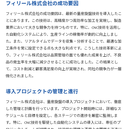
フィリール株式会社の成功要因
フィリール株式会社の成功要因は、最新の量産旋盤技術を導入したこ
とにあります。この技術は、高精度かつ高効率な加工を実現し、製造
業界において大きな競争力を持つものです。特に、CNC技術を活用し
た自動化システムにより、生産ラインの稼働率が劇的に向上しまし
た。また、リアルタイムでデータを収集・分析することで、最適な加
工条件を常に設定できる点も大きな利点です。こうした技術革新によ
り、フィリール株式会社は品質管理の面でも優れた成果を上げ、不良
品の発生率を大幅に減少させることに成功しました。この結果とし
て、コスト削減と顧客満足度の向上が実現され、同社の競争力が一層
強化されました。
導入プロジェクトの管理と進行
フィリール株式会社は、量産旋盤の導入プロジェクトにおいて、徹底
した管理と計画を行っています。プロジェクト開始時には、詳細なス
ケジュールと目標を設定し、各ステージでの進捗を厳密に監視しま
す。特に、CNC技術を駆使した自動化システムの導入には、専任のプ