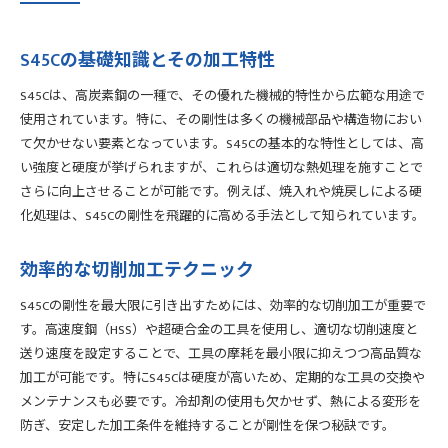
最新の加工技術とS45Cの適用事例
異なる加工法の組み合わせ技術
S45Cの基礎知識とその加工特性
加工後の検査と品質管理
S45Cは、高炭素鋼の一種で、その優れた機械的特性から広範な用途で
S45Cの剛性を高めるための熱処理の重要性
使用されています。特に、その剛性は多くの機械部品や構造物におい
熱処理の基本原理とS45Cへの適用
て欠かせない要素となっています。S45Cの基本的な特性としては、高
焼きなましと焼き入れの効果
い強度と硬度が挙げられますが、これらは適切な熱処理を施すことで
さらに向上させることが可能です。例えば、焼入れや焼戻しによる硬
温度管理が剛性に与える影響
化処理は、S45Cの剛性を飛躍的に高める手法として知られています。
冷却速度と剛性の関係
回復・再結晶化処理の具体的方法
効率的な切削加工テクニック
熱処理後の特性検証方法
S45Cの剛性を最大限に引き出すためには、効率的な切削加工が重要で
S45Cの特性を活かした高性能製品の作り方
す。高速度鋼（HSS）や超硬合金の工具を使用し、適切な切削速度と
設計段階で考慮すべきS45Cの特性
送り速度を設定することで、工具の摩耗を最小限に抑えつつ高品質な
機械要素の選定と配置
加工が可能です。特にS45Cは硬度が高いため、定期的な工具の交換や
製品寿命を延ばすための加工法
メンテナンスも必要です。冷却剤の使用も欠かせず、熱による変形を
コスト削減を実現する製造プロセス
防ぎ、安定した加工条件を維持することが剛性を保つ秘訣です。
品質保証とテスト手法