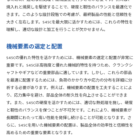
焼入れと焼戻しを駆使することで、硬度と靭性のバランスを最適化で
きます。このような設計段階での考慮が、最終製品の性能と信頼性を
大きく左右します。S45Cを最大限に活かすためには、これらの特性を
理解し、適切な設計と加工を行うことが欠かせません。
機械要素の選定と配置
S45Cの優れた特性を活かすためには、機械要素の選定と配置が非常に
重要です。S45Cは高強度と優れた機械的特性を持つため、クランクシ
ャフトやギアなどの重要部品に適しています。しかし、これらの部品
を最適に配置するためには、負荷のかかり方や応力の分布を詳細に分
析する必要があります。例えば、機械要素の配置を工夫することによ
り、応力集中を避け、部品全体の耐久性を向上させることができま
す。また、S45Cの硬度を活かすためには、適切な熱処理を施し、硬度
と靭性のバランスを保つことが不可欠です。これにより、機械要素が
長期間にわたって高い性能を発揮し続けることが可能となります。さ
らに、S45Cを用いた機械要素の配置は、製品全体の効率性と信頼性を
高めるための重要な要素となります。