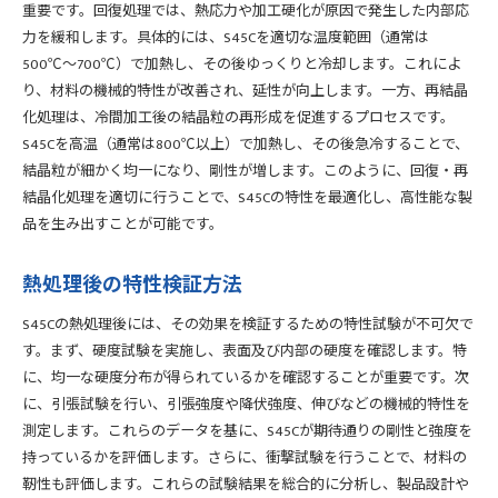
重要です。回復処理では、熱応力や加工硬化が原因で発生した内部応
力を緩和します。具体的には、S45Cを適切な温度範囲（通常は
500℃〜700℃）で加熱し、その後ゆっくりと冷却します。これによ
り、材料の機械的特性が改善され、延性が向上します。一方、再結晶
化処理は、冷間加工後の結晶粒の再形成を促進するプロセスです。
S45Cを高温（通常は800℃以上）で加熱し、その後急冷することで、
結晶粒が細かく均一になり、剛性が増します。このように、回復・再
結晶化処理を適切に行うことで、S45Cの特性を最適化し、高性能な製
品を生み出すことが可能です。
熱処理後の特性検証方法
S45Cの熱処理後には、その効果を検証するための特性試験が不可欠で
す。まず、硬度試験を実施し、表面及び内部の硬度を確認します。特
に、均一な硬度分布が得られているかを確認することが重要です。次
に、引張試験を行い、引張強度や降伏強度、伸びなどの機械的特性を
測定します。これらのデータを基に、S45Cが期待通りの剛性と強度を
持っているかを評価します。さらに、衝撃試験を行うことで、材料の
靭性も評価します。これらの試験結果を総合的に分析し、製品設計や