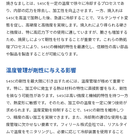
焼きなましとは、S45Cを一定の温度で徐々に冷却するプロセスであ
り、内部の応力を除去し、加工性を向上させます。一方、焼入れは
S45Cを高温で加熱した後、急速に冷却することで、マルテンサイト変
態を促し、高硬度と高強度を実現します。焼入れにより得られる硬さ
と強度は、特に高応力下での使用に適していますが、脆さも増加する
ため、焼戻しによって靭性を付与することが重要です。これらの熱処
理プロセスにより、S45Cの機械的特性を最適化し、信頼性の高い部品
や製品を製造することが可能になります。
温度管理が剛性に与える影響
S45Cの剛性を最大限に引き出すためには、温度管理が極めて重要で
す。特に、加工中に発生する熱は材料の特性に直接影響を与え、剛性
を損なう可能性があります。S45Cは高い強度と機械的特性を持つ一方
で、熱変形に敏感です。そのため、加工中の温度を一定に保つ技術が
求められます。温度変動を抑制することで、S45Cの剛性を維持しつ
つ、精度の高い加工を実現できます。また、冷却剤の適切な使用も温
度管理に欠かせない要素です。フィリール株式会社では、リアルタイ
ムで温度をモニタリングし、必要に応じて冷却装置を使用すること