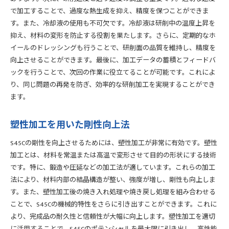
で加工することで、過度な熱生成を抑え、精度を保つことができま
S45Cのメリットと利用シーン
す。また、冷却液の使用も不可欠です。冷却液は研削中の温度上昇を
適切な加工法の選び方
抑え、材料の変形を防止する役割を果たします。さらに、定期的なホ
熱処理による特性強化の具体例
イールのドレッシングも行うことで、研削面の品質を維持し、精度を
コストと効果のバランスを取る方法
向上させることができます。最後に、加工データの蓄積とフィードバ
現場での実践的な知識と技術
ックを行うことで、次回の作業に役立てることが可能です。これによ
り、同じ問題の再発を防ぎ、効率的な研削加工を実現することができ
加工・熱処理の最適化事例
ます。
S45Cの剛性を最大活用するための製品設計のコツ
設計段階での剛性考慮ポイント
塑性加工を用いた剛性向上法
最適な形状・寸法の設定方法
高剛性を実現する構造設計
S45Cの剛性を向上させるためには、塑性加工が非常に有効です。塑性
加工とは、材料を常温または高温で変形させて目的の形状にする技術
製造プロセスとの連携設計
です。特に、鍛造や圧延などの加工法が適しています。これらの加工
試作とフィードバックの重要性
法により、材料内部の結晶構造が整い、強度が増し、剛性も向上しま
最終製品の品質検証手法
す。また、塑性加工後の焼き入れ処理や焼き戻し処理を組み合わせる
ことで、S45Cの機械的特性をさらに引き出すことができます。これに
より、完成品の耐久性と信頼性が大幅に向上します。塑性加工を適切