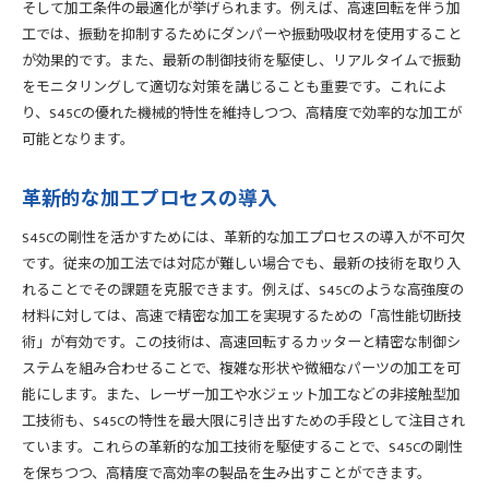
そして加工条件の最適化が挙げられます。例えば、高速回転を伴う加
工では、振動を抑制するためにダンパーや振動吸収材を使用すること
が効果的です。また、最新の制御技術を駆使し、リアルタイムで振動
をモニタリングして適切な対策を講じることも重要です。これによ
り、S45Cの優れた機械的特性を維持しつつ、高精度で効率的な加工が
可能となります。
革新的な加工プロセスの導入
S45Cの剛性を活かすためには、革新的な加工プロセスの導入が不可欠
です。従来の加工法では対応が難しい場合でも、最新の技術を取り入
れることでその課題を克服できます。例えば、S45Cのような高強度の
材料に対しては、高速で精密な加工を実現するための「高性能切断技
術」が有効です。この技術は、高速回転するカッターと精密な制御シ
ステムを組み合わせることで、複雑な形状や微細なパーツの加工を可
能にします。また、レーザー加工や水ジェット加工などの非接触型加
工技術も、S45Cの特性を最大限に引き出すための手段として注目され
ています。これらの革新的な加工技術を駆使することで、S45Cの剛性
を保ちつつ、高精度で高効率の製品を生み出すことができます。