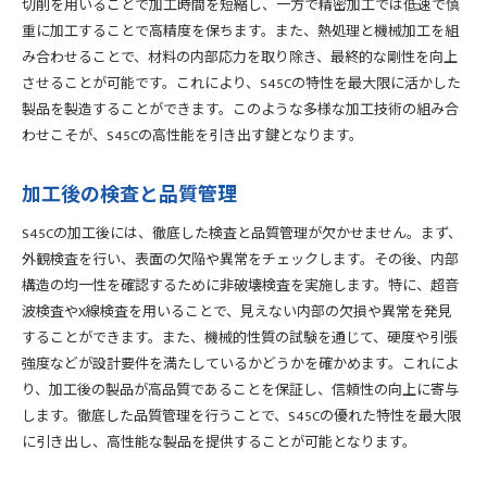
切削を用いることで加工時間を短縮し、一方で精密加工では低速で慎
重に加工することで高精度を保ちます。また、熱処理と機械加工を組
み合わせることで、材料の内部応力を取り除き、最終的な剛性を向上
させることが可能です。これにより、S45Cの特性を最大限に活かした
製品を製造することができます。このような多様な加工技術の組み合
わせこそが、S45Cの高性能を引き出す鍵となります。
加工後の検査と品質管理
S45Cの加工後には、徹底した検査と品質管理が欠かせません。まず、
外観検査を行い、表面の欠陥や異常をチェックします。その後、内部
構造の均一性を確認するために非破壊検査を実施します。特に、超音
波検査やX線検査を用いることで、見えない内部の欠損や異常を発見
することができます。また、機械的性質の試験を通じて、硬度や引張
強度などが設計要件を満たしているかどうかを確かめます。これによ
り、加工後の製品が高品質であることを保証し、信頼性の向上に寄与
します。徹底した品質管理を行うことで、S45Cの優れた特性を最大限
に引き出し、高性能な製品を提供することが可能となります。