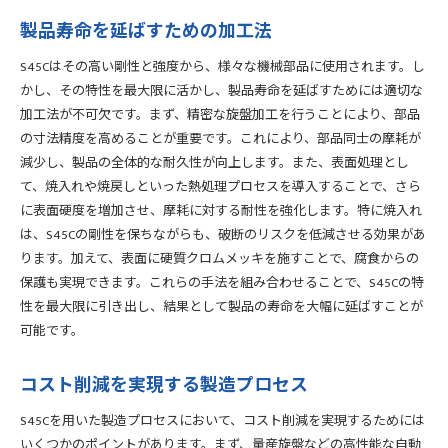
製品寿命を延ばすための加工法
S45Cはその高い剛性と強度から、様々な機械部品に使用されます。し
かし、その特性を最大限に活かし、製品寿命を延ばすためには適切な
加工法が不可欠です。まず、精密な旋盤加工を行うことにより、部品
の寸法精度を高めることが重要です。これにより、部品同士の摩耗が
減少し、製品の全体的な耐久性が向上します。また、表面処理とし
て、焼入れや焼戻しといった熱処理プロセスを導入することで、さら
に表面硬度を増加させ、摩耗に対する耐性を強化します。特に焼入れ
は、S45Cの剛性を保ちながらも、破断のリスクを低減させる効果があ
ります。加えて、表面に硬質クロムメッキを施すことで、腐食からの
保護も実現できます。これらの手法を組み合わせることで、S45Cの特
性を最大限に引き出し、結果として製品の寿命を大幅に延ばすことが
可能です。
コスト削減を実現する製造プロセス
S45Cを用いた製造プロセスにおいて、コスト削減を実現するためには
いくつかのポイントがあります。まず、量産旋盤などの高性能な自動