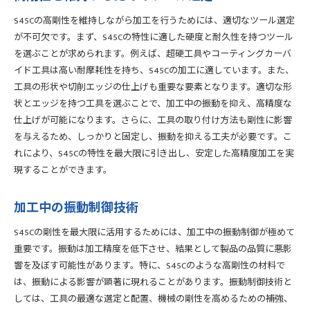
S45Cの高剛性を維持しながら加工を行うためには、適切なツール選定
が不可欠です。まず、S45Cの特性に適した硬度と耐久性を持つツール
を選ぶことが求められます。例えば、超硬工具やコーティングカーバ
イド工具は高い耐摩耗性を持ち、S45Cの加工に適しています。また、
工具の形状や切削エッジの仕上げも重要な要素となります。適切な形
状とエッジを持つ工具を選ぶことで、加工中の振動を抑え、高精度な
仕上げが可能になります。さらに、工具の取り付け方法も剛性に影響
を与えるため、しっかりと固定し、振動を抑える工夫が必要です。こ
れにより、S45Cの特性を最大限に引き出し、安定した高精度加工を実
現することができます。
加工中の振動制御技術
S45Cの剛性を最大限に活用するためには、加工中の振動制御が極めて
重要です。振動は加工精度を低下させ、結果として製品の品質に悪影
響を及ぼす可能性があります。特に、S45Cのような高剛性の材料で
は、振動による影響が顕著に現れることがあります。振動制御技術と
しては、工具の最適な選定と配置、機械の剛性を高めるための補強、