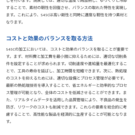
しを行います。焼戻しでは、適切な温度で再加熱し、ゆっくりと冷却
することで、素材の靭性を回復させ、バランスの取れた特性を実現し
ます。これにより、S45Cは高い剛性と同時に適度な靭性を持つ素材と
なります。
コストと効果のバランスを取る方法
S45Cの加工においては、コストと効果のバランスを取ることが重要で
す。まず、材料費と加工費を最小限に抑えるためには、適切な切削条
件を設定することが求められます。切削速度や進給量を最適化するこ
とで、工具の寿命を延ばし、加工時間を短縮できます。次に、熱処理
のコストを抑えるためには、適切な設備とプロセス管理が必要です。
最新の熱処理技術を導入することで、省エネルギーと効率的なプロセ
ス管理が可能となり、全体のコストを低減させることができます。ま
た、リアルタイムデータを活用した品質管理により、不良品の発生を
防ぎ、リワークのコストも削減できます。これらの要素を総合的に考
慮することで、高性能な製品を経済的に生産することが可能となりま
す。