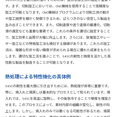
S45Cの特性を最大限に活かすためには、適切な加工法の選定が重要で
す。まず、切削加工においては、CNC機械を使用することで高精度な
加工が可能となります。CNC機械はプログラムにより切削工具の動き
や加工順序を細かく制御できるため、ばらつきのない安定した製品を
生み出すことができます。また、切削速度や送り速度の最適化、切削
液の選定なども重要な要素です。これらの条件を適切に設定すること
で、加工効率と品質が大幅に向上します。さらには、放電加工やレー
ザー加工などの特殊加工法も検討する価値があります。これらの加工
法は、複雑な形状や高い精度が求められる場合に優れた成果をもたら
します。適切な加工法を選ぶことで、S45Cの剛性と強度を活かした高
性能な製品を製造することが可能となります。
熱処理による特性強化の具体例
S45Cの剛性を最大限に引き出すためには、熱処理が非常に重要です。
特に、焼入れと焼戻しは基本的なプロセスとして知られています。焼
入れでは、S45Cを高温に加熱し、その後急冷することで硬度を増加さ
せます。このプロセスによって、素材内部の組織が変化し、剛性が向
上します。しかし、焼入れのみでは脆くなる可能性があるため、焼戻