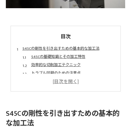
目次
S45Cの剛性を引き出すための基本的な加工法
S45Cの基礎知識とその加工特性
効率的な切削加工テクニック
トラブル回避のための注意点
研削加工での精度向上のコツ
塑性加工を用いた剛性向上法
表面処理による耐久性の向上
高剛性を実現するS45Cの最適な加工技術
S45Cの剛性を引き出すための基本的
精密加工による高剛性の実現
な加工法
加工機械の選定とそのポイント
高速切削と剛性の関係性