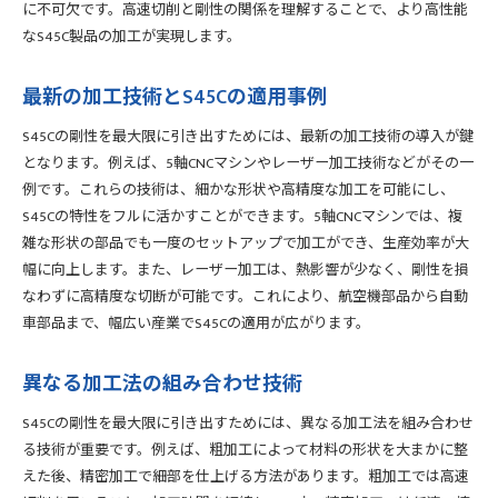
に不可欠です。高速切削と剛性の関係を理解することで、より高性能
なS45C製品の加工が実現します。
最新の加工技術とS45Cの適用事例
S45Cの剛性を最大限に引き出すためには、最新の加工技術の導入が鍵
となります。例えば、5軸CNCマシンやレーザー加工技術などがその一
例です。これらの技術は、細かな形状や高精度な加工を可能にし、
S45Cの特性をフルに活かすことができます。5軸CNCマシンでは、複
雑な形状の部品でも一度のセットアップで加工ができ、生産効率が大
幅に向上します。また、レーザー加工は、熱影響が少なく、剛性を損
なわずに高精度な切断が可能です。これにより、航空機部品から自動
車部品まで、幅広い産業でS45Cの適用が広がります。
異なる加工法の組み合わせ技術
S45Cの剛性を最大限に引き出すためには、異なる加工法を組み合わせ
る技術が重要です。例えば、粗加工によって材料の形状を大まかに整
えた後、精密加工で細部を仕上げる方法があります。粗加工では高速