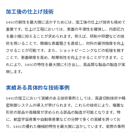
加工後の仕上げ技術
S45Cの剛性を最大限に活かすためには、加工後の仕上げ技術も極めて
重要です。仕上げ工程においては、表面の平滑性を確保し、内部応力
を最小限に抑えることが求められます。例えば、研削や研磨などの技
術を用いることで、微細な表面粗さを達成し、材料の疲労強度を向上
させることが可能です。また、ショットピーニングなどの処理を施す
ことで、表面硬度を高め、耐摩耗性を向上させることができます。こ
れにより、S45Cの特性を最大限に引き出し、高品質な製品の製造が実
現します。
実績ある具体的な技術事例
S45Cの加工において実績のある技術事例としては、高速切削技術や精
密制御システムの導入が挙げられます。これらの技術により、複雑な
形状の部品や高精度が求められる部品の製造が可能となります。特
に、航空宇宙産業や自動車産業などの分野で多くの実績を誇ってお
り、S45Cの優れた機械的特性を最大限に活かしています。実際の事例