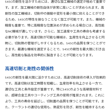
S45Cの剛性を活かすためには、適切な加工機械の選定が極めて重要で
す。まず、加工機械の剛性自体が非常に高いことが求められます。高
剛性の加工機械は、切削中の振動や変形を最小限に抑えることができ
るため、S45Cの特性を損なうことなく加工が可能です。また、機械の
精度も重要で、特に高精度な位置決めが求められる場合には、高性能
なNC機械が適しています。さらに、加工速度や工具の寿命も考慮する
必要があります。高速切削が可能な機械は、生産性を向上させると同
時に、切削熱の管理がしやすくなるため、S45Cの品質を保つことがで
きます。最適な機械を選定することで、S45Cの剛性を最大限に引き出
し、高性能な製品を効率的に製造することが可能となります。
高速切削と剛性の関係性
S45Cの剛性を最大限に活かすためには、高速切削技術の導入が効果的
です。高速切削は加工時間を短縮し、生産効率を向上させる一方で、
適切な工具と条件設定が重要です。特にS45Cのような高硬度材料で
は、超硬合金工具やコーティング工具の使用が推奨されます。これに
より、工具の寿命を延ばし、切削面の品質を保つことが可能です。ま
た、クーラントの適切な使用も、熱変形を防ぎ、剛性を維持するため