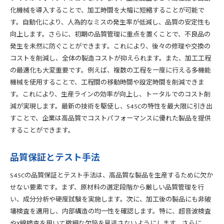
化機械を導入することで、加工時間を大幅に短縮することが可能で
す。自動化により、人為的なミスの発生率が低減し、品質の安定性も
向上します。さらに、初期の品質管理に重点を置くことで、不良品の
発生を未然に防ぐことができます。これにより、後々の修理や交換の
コストを削減し、全体の製造コストが抑えられます。また、加工工程
の最適化も大変重要です。例えば、複数の工程を一度に行える多機能
機械を使用することで、工程間の移動時間や設定時間を削減できま
す。これにより、生産ラインの効率が向上し、トータルでのコスト削
減が実現します。最新の技術を駆使し、S45Cの特性を最大限に引き出
すことで、企業は高品質でコストパフォーマンスに優れた製品を提供
することができます。
品質保証とテスト手法
S45Cの品質保証とテスト手法は、高品質な製品を生産するために欠か
せない要素です。まず、原材料の選定段階から厳しい品質管理を行
い、成分分析や硬度試験を実施します。次に、加工後の製品にも非破
壊検査を適用し、内部構造の均一性を確認します。特に、超音波検査
やX線検査を用いて微細な欠陥を見逃さないようにします。さらに、