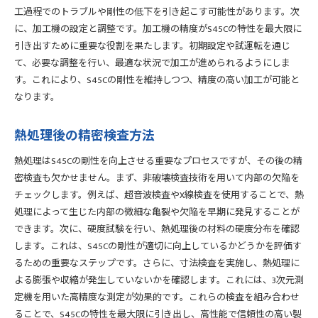
工過程でのトラブルや剛性の低下を引き起こす可能性があります。次
に、加工機の設定と調整です。加工機の精度がS45Cの特性を最大限に
引き出すために重要な役割を果たします。初期設定や試運転を通じ
て、必要な調整を行い、最適な状況で加工が進められるようにしま
す。これにより、S45Cの剛性を維持しつつ、精度の高い加工が可能と
なります。
熱処理後の精密検査方法
熱処理はS45Cの剛性を向上させる重要なプロセスですが、その後の精
密検査も欠かせません。まず、非破壊検査技術を用いて内部の欠陥を
チェックします。例えば、超音波検査やX線検査を使用することで、熱
処理によって生じた内部の微細な亀裂や欠陥を早期に発見することが
できます。次に、硬度試験を行い、熱処理後の材料の硬度分布を確認
します。これは、S45Cの剛性が適切に向上しているかどうかを評価す
るための重要なステップです。さらに、寸法検査を実施し、熱処理に
よる膨張や収縮が発生していないかを確認します。これには、3次元測
定機を用いた高精度な測定が効果的です。これらの検査を組み合わせ
ることで、S45Cの特性を最大限に引き出し、高性能で信頼性の高い製