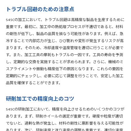
事例紹介：成功した高性能製品
トラブル回避のための注意点
S45Cの剛性を最大限にするための具体的な技術
S45Cの加工において、トラブル回避は高精度な製品を生産するために
最適な加工条件の設定方法
重要です。最初に、加工中の熱処理プロセスが不適切であると、材料
高剛性を維持するためのツール選定
の剛性が低下し、製品の品質を損なう可能性があります。例えば、急
加工中の振動制御技術
冷することで内部応力が生じ、ひび割れや変形が発生するリスクが高
まります。そのため、冷却速度や温度管理を適切に行うことが必要で
革新的な加工プロセスの導入
す。また、加工工具の摩耗もトラブルの一因です。工具の寿命を予測
加工後の仕上げ技術
し、定期的な交換を実施することが求められます。さらに、機械のミ
実績ある具体的な技術事例
スアライメントや振動も精度低下の原因となります。これらの要因を
S45Cの剛性を維持するための加工と熱処理のポイント
定期的にチェックし、必要に応じて調整を行うことで、安定した加工
剛性維持のための加工前準備
品質を確保することができます。
熱処理後の精密検査方法
加工プロセスのモニタリング技術
研削加工での精度向上のコツ
剛性低下を防ぐためのメンテナンステクニック
S45Cの研削加工において、精度を向上させるためのいくつかのコツが
長期間の使用に耐えるための対策
あります。まず、研削ホイールの選定が重要です。硬度や粒度が適切
加工・熱処理後の品質保証の重要性
でないと、過剰な熱が発生し、材料の剛性に悪影響を与える可能性が
あります。次に、研削速度と送り速度の調整も重要です。適切な速度
S45Cの長所を活かすための加工法と熱処理技術