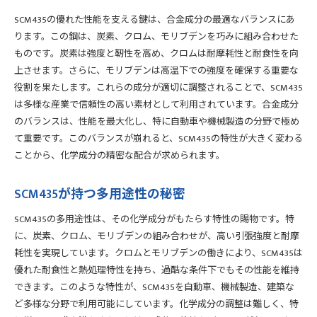
SCM435の優れた性能を支える鍵は、合金成分の最適なバランスにあ
ります。この鋼は、炭素、クロム、モリブデンを巧みに組み合わせた
ものです。炭素は強度と靭性を高め、クロムは耐摩耗性と耐食性を向
上させます。さらに、モリブデンは高温下での強度を確保する重要な
役割を果たします。これらの成分が適切に調整されることで、SCM435
は多様な産業で信頼性の高い素材として利用されています。合金成分
のバランスは、性能を最大化し、特に自動車や機械製造の分野で極め
て重要です。このバランスが崩れると、SCM435の特性が大きく変わる
ことから、化学成分の精密な配合が求められます。
SCM435が持つ多用途性の秘密
SCM435の多用途性は、その化学成分がもたらす特性の賜物です。特
に、炭素、クロム、モリブデンの組み合わせが、高い引張強度と耐摩
耗性を実現しています。クロムとモリブデンの働きにより、SCM435は
優れた耐食性と熱処理特性を持ち、過酷な条件下でもその性能を維持
できます。このような特性が、SCM435を自動車、機械製造、建築な
ど多様な分野で利用可能にしています。化学成分の調整は難しく、特