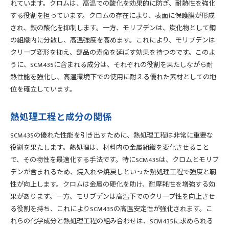
れています。クロムは、高温での酸化を効果的に防ぎ、耐熱性を強化
する役割を担っています。クロムの存在により、表面に保護膜が形成
され、鉄の酸化を抑制します。一方、モリブデンは、炭化物として鋼
の組織内に分散し、高温強度を高めます。これにより、モリブデンは
クリープ変形を抑え、部品の寿命を延ばす効果を持つのです。このよ
うに、SCM435に含まれる成分は、それぞれの役割を果たしながら耐
熱性能を強化し、高温環境下での使用に耐える優れた素材としての地
位を確立しています。
熱処理工程と成分の関係
SCM435の優れた性能を引き出すために、熱処理工程は非常に重要な
役割を果たします。熱処理は、材料内の金属組織を変化させること
で、その物性を最適化する手法です。特にSCM435は、クロムとモリブ
デンが含まれるため、焼入れや焼戻しといった熱処理工程で強度と靭
性が向上します。クロムは金属の硬化を助け、耐摩耗性を増強する効
果があります。一方、モリブデンは高温下でのクリープ性を向上させ
る役割を持ち、これによりSCM435の高温安定性が強化されます。こ
れらの化学成分と熱処理工程の組み合わせは、SCM435に求められる