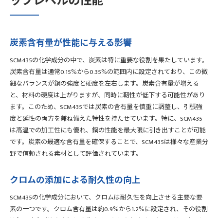
ップレベルの性能
炭素と強度の相関性
成分バランスがもたらす靭性の向上
製造プロセスにおける成分の役割
炭素含有量が性能に与える影響
競争力を生む成分配合の秘訣
SCM435の化学成分の中で、炭素は特に重要な役割を果たしています。
用途別に適した成分構成
炭素含有量は通常0.15%から0.35%の範囲内に設定されており、この微
SCM435に含まれるクロムとモリブデンの役割とは
細なバランスが鋼の強度と硬度を左右します。炭素含有量が増える
クロムの耐食性向上効果
と、材料の硬度は上がりますが、同時に靭性が低下する可能性があり
ます。このため、SCM435では炭素の含有量を慎重に調整し、引張強
モリブデンがもたらす高温特性
度と延性の両方を兼ね備えた特性を持たせています。特に、SCM435
成分の組み合わせが生む効果
は高温での加工性にも優れ、鋼の性能を最大限に引き出すことが可能
クロムとモリブデンの配合比の決定
です。炭素の最適な含有量を確保することで、SCM435は様々な産業分
長期使用における成分の安定性
野で信頼される素材として評価されています。
環境に配慮した成分の選択
高温環境での安定性を維持するSCM435の秘密
クロムの添加による耐久性の向上
高温下での化学成分の挙動
SCM435の化学成分において、クロムは耐久性を向上させる主要な要
耐熱性を強化する成分の役割
素の一つです。クロム含有量は約0.9%から1.2%に設定され、その役割
熱処理工程と成分の関係