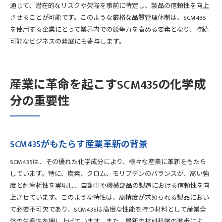
通じて、潜在的なリスクや欠陥を事前に特定し、製品の信頼性を向上
させることが可能です。このような厳格な品質管理体制は、SCM435
を使用する企業にとって業界内での競争力を高める要素となり、持続
可能なビジネスの発展にも寄与します。
産業に革命を起こすSCM435の化学成
分の重要性
SCM435がもたらす産業革新の背景
SCM435は、その優れた化学成分により、様々な産業に革新をもたら
しています。特に、炭素、クロム、モリブデンのバランスが、高い強
度と耐摩耗性を実現し、自動車や機械部品の製造における信頼性を向
上させています。このような特性は、高精度が求められる製品におい
て必要不可欠であり、SCM435は高度な性能を持つ材料として産業全
体の生産性を押し上げています。また、最新の材料科学の進歩によ