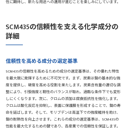
性に期待し、新たな用途への適用が進むことを楽しみにしています。
SCM435の信頼性を支える化学成分の
詳細
信頼性を高める成分の選定基準
SCM435の信頼性を高めるための成分の選定基準は、その優れた特性
を最大限に発揮するために不可欠です。まず、炭素は鋼の基本的な強
度を提供し、硬度を高める役割を果たします。炭素含有量の適切な調
整により、引張強度と靭性のバランスが取れ、過酷な条件下でも変形
しにくくなります。次に、クロムの添加は腐食抵抗性を強化します。
クロムは酸化反応を抑制し、表面に保護膜を形成することで、鋼の寿
命を延ばします。そして、モリブデンは高温下での強度維持を助け、
鋼の耐熱性を向上させます。これらの成分の選定基準は、SCM435の
性能を最大化するための鍵であり、各産業での信頼性を保証します。