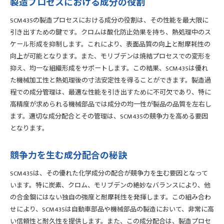
製造プロセスにおける成分の役割
SCM435の製造プロセスにおける成分の役割は、その性能を最大限に
引き出すための鍵です。クロムは酸化防止効果を持ち、熱処理中のス
ケール形成を抑制します。これにより、表面品質の向上と耐摩耗性の
向上が可能となります。また、モリブデンは焼結プロセスでの変形を
抑え、均一な組織形成をサポートします。この結果、SCM435は優れ
た機械加工性と熱処理後の寸法安定性を得ることができます。製造過
程での成分管理は、最適な性能を引き出すために不可欠であり、特に
高精度が求められる機械部品では成分の均一性が製品の品質を左右し
ます。適切な成分配合とその管理は、SCM435の競争力を高める要因
となります。
競争力を生む成分配合の秘訣
SCM435は、その優れた化学成分の配合が競争力を生む要因となって
います。特に炭素、クロム、モリブデンの絶妙なバランスにより、他
の合金鋼にはない独自の強度と耐摩耗性を発揮します。この組み合わ
せにより、SCM435は自動車部品や機械部品の製造において、非常に高
い信頼性と耐久性を提供します。また、この成分配合は、製造プロセ