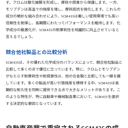
す。クロムは酸化被膜を形成し、摩耗や腐食から保護します。一方、
モリブデンは高温での強度を増し、摩耗抵抗を強化します。これらの
成分の絶妙な組み合わせにより、SCM435は厳しい使用環境でも高い
信頼性を発揮し、長期間にわたってパフォーマンスを維持します。化
学成分の最適化が、SCM435の耐摩耗性を飛躍的に向上させていると
言えるでしょう。
競合他社製品との比較分析
SCM435は、その優れた化学成分のバランスによって、競合他社製品と
比較して多くの点で優位に立っています。特に、クロムとモリブデン
がもたらす耐摩耗性や耐腐食性は、他の合金鋼と比較しても一線を画
しています。多くの製品が高い引張強度を標榜する中、SCM435は長
期的な耐久性を同時に提供できる点で大きなメリットがあります。こ
のような特性が、特に自動車や機械製造業において、SCM435を選択
する決定的な要因となっています。