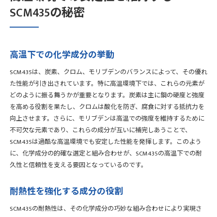
SCM435の秘密
高温下での化学成分の挙動
SCM435は、炭素、クロム、モリブデンのバランスによって、その優れ
た性能が引き出されています。特に高温環境下では、これらの元素が
どのように振る舞うかが重要となります。炭素は主に鋼の硬度と強度
を高める役割を果たし、クロムは酸化を防ぎ、腐食に対する抵抗力を
向上させます。さらに、モリブデンは高温での強度を維持するために
不可欠な元素であり、これらの成分が互いに補完しあうことで、
SCM435は過酷な高温環境でも安定した性能を発揮します。このよう
に、化学成分の的確な選定と組み合わせが、SCM435の高温下での耐
久性と信頼性を支える要因となっているのです。
耐熱性を強化する成分の役割
SCM435の耐熱性は、その化学成分の巧妙な組み合わせにより実現さ