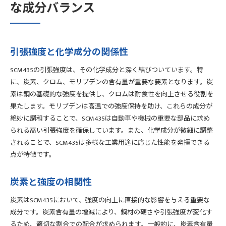
な成分バランス
引張強度と化学成分の関係性
SCM435の引張強度は、その化学成分と深く結びついています。特
に、炭素、クロム、モリブデンの含有量が重要な要素となります。炭
素は鋼の基礎的な強度を提供し、クロムは耐食性を向上させる役割を
果たします。モリブデンは高温での強度保持を助け、これらの成分が
絶妙に調和することで、SCM435は自動車や機械の重要な部品に求め
られる高い引張強度を確保しています。また、化学成分が微細に調整
されることで、SCM435は多様な工業用途に応じた性能を発揮できる
点が特徴です。
炭素と強度の相関性
炭素はSCM435において、強度の向上に直接的な影響を与える重要な
成分です。炭素含有量の増減により、鋼材の硬さや引張強度が変化す
るため、適切な割合での配合が求められます。一般的に、炭素含有量