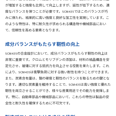
が増加すると強度も比例して向上しますが、延性が低下するため、適
度なバランスを保つことが必要です。SCM435ではこのバランスが巧
みに保たれ、結果的に高い強度と良好な加工性を実現しています。こ
のような特性は、特に耐久性が求められる構造物や機械部品におい
て、信頼性を高める要素となります。
成分バランスがもたらす靭性の向上
SCM435の合金設計において、成分バランスがもたらす靭性の向上は
非常に重要です。クロムとモリブデンの添加は、材料の結晶構造を安
定化させ、破壊に対する抵抗力を向上させる役割を果たします。これ
により、SCM435は衝撃負荷に対する強い耐性を持つことができます。
また、炭素含有量は、鋼の硬度と靭性のバランスを取るための鍵とな
ります。適切な炭素量を維持することで、SCM435は高い強度と優れた
靭性を両立させることができ、様々な産業用途でその能力を発揮しま
す。特に、自動車部品や機械部品において、これらの特性は製品の安
全性と耐久性を確保するために不可欠です。