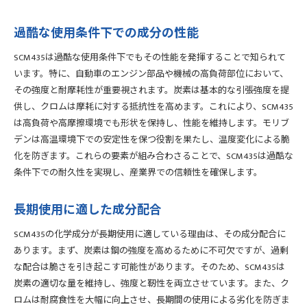
過酷な使用条件下での成分の性能
SCM435は過酷な使用条件下でもその性能を発揮することで知られて
います。特に、自動車のエンジン部品や機械の高負荷部位において、
その強度と耐摩耗性が重要視されます。炭素は基本的な引張強度を提
供し、クロムは摩耗に対する抵抗性を高めます。これにより、SCM435
は高負荷や高摩擦環境でも形状を保持し、性能を維持します。モリブ
デンは高温環境下での安定性を保つ役割を果たし、温度変化による脆
化を防ぎます。これらの要素が組み合わさることで、SCM435は過酷な
条件下での耐久性を実現し、産業界での信頼性を確保します。
長期使用に適した成分配合
SCM435の化学成分が長期使用に適している理由は、その成分配合に
あります。まず、炭素は鋼の強度を高めるために不可欠ですが、過剰
な配合は脆さを引き起こす可能性があります。そのため、SCM435は
炭素の適切な量を維持し、強度と靭性を両立させています。また、ク
ロムは耐腐食性を大幅に向上させ、長期間の使用による劣化を防ぎま