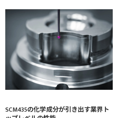
驚異の耐摩耗性を誇るSCM435の化学的秘密
耐摩耗性を高める化学成分のメカニズム
クロムとモリブデンの相乗効果
長寿命化に寄与する化学成分
高摩耗環境下でのテスト結果
SCM435の化学成分が耐摩耗性に及ぼす影響
競合他社製品との比較分析
自動車産業で重宝されるSCM435の成分分析
自動車部品におけるSCM435の利用例
成分がもたらす加工性の向上
信頼性を高める成分の役割
燃費向上に資する化学成分
SCM435の成分に基づく設計の最適化
革新技術を支える化学成分
SCM435の化学成分が引き出す業界ト
高引張強度を生むSCM435のユニークな成分バランス
引張強度と化学成分の関係性