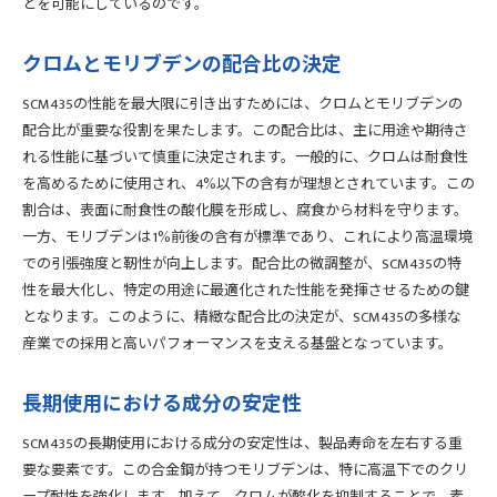
とを可能にしているのです。
クロムとモリブデンの配合比の決定
SCM435の性能を最大限に引き出すためには、クロムとモリブデンの
配合比が重要な役割を果たします。この配合比は、主に用途や期待さ
れる性能に基づいて慎重に決定されます。一般的に、クロムは耐食性
を高めるために使用され、4%以下の含有が理想とされています。この
割合は、表面に耐食性の酸化膜を形成し、腐食から材料を守ります。
一方、モリブデンは1%前後の含有が標準であり、これにより高温環境
での引張強度と靭性が向上します。配合比の微調整が、SCM435の特
性を最大化し、特定の用途に最適化された性能を発揮させるための鍵
となります。このように、精緻な配合比の決定が、SCM435の多様な
産業での採用と高いパフォーマンスを支える基盤となっています。
長期使用における成分の安定性
SCM435の長期使用における成分の安定性は、製品寿命を左右する重
要な要素です。この合金鋼が持つモリブデンは、特に高温下でのクリ
ープ耐性を強化します。加えて、クロムが酸化を抑制することで、素