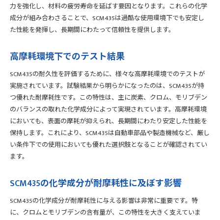
力を強化し、材料の疲労寿命を延ばす要因となります。これらの化学
成分が組み合わさることで、SCM435は過酷な使用環境下でも安定し
た性能を発揮し、長期間にわたって信頼性を提供します。
高摩耗環境下でのテスト結果
SCM435の耐久性を評価するために、様々な高摩耗環境でのテストが
実施されています。試験結果から明らかになったのは、SCM435が持
つ優れた耐摩耗性です。この特性は、主に炭素、クロム、モリブデン
のバランスの取れた化学成分によって実現されています。高摩耗環境
においても、表面の摩耗が抑えられ、長期間にわたり安定した性能を
保持します。これにより、SCM435は自動車部品や製造機械など、厳し
い条件下での使用においても優れた選択肢となることが確認されてい
ます。
SCM435の化学成分が耐摩耗性に及ぼす影響
SCM435の化学成分が耐摩耗性に与える影響は非常に重要です。特
に、クロムとモリブデンの含有量が、この特性を大きく支えていま