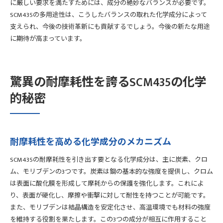
に厳しい要求を満たすためには、成分の絶妙なバランスが必要です。
SCM435の多用途性は、こうしたバランスの取れた化学成分によって
支えられ、今後の技術革新にも貢献するでしょう。今後の新たな用途
に期待が高まっています。
驚異の耐摩耗性を誇るSCM435の化学
的秘密
耐摩耗性を高める化学成分のメカニズム
SCM435の耐摩耗性を引き出す要となる化学成分は、主に炭素、クロ
ム、モリブデンの3つです。炭素は鋼の基本的な強度を提供し、クロム
は表面に酸化膜を形成して摩耗からの保護を強化します。これによ
り、表面が硬化し、摩擦や衝撃に対して耐性を持つことが可能です。
また、モリブデンは結晶構造を安定化させ、高温環境でも材料の強度
を維持する役割を果たします。この3つの成分が相互に作用すること