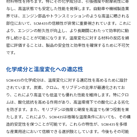
材料特性を持ちます。特にその化学成分は、引張強度や耐摩耗性に寄
与し、高温状態でも安定した性能を発揮します。自動車や機械製造業
界では、エンジン部品やトランスミッションのような高温に晒される
部位において、SCM435の信頼性が非常に重要視されています。これに
より、エンジンの耐久性が向上し、より長期間にわたって効率的に動
作し続けることが可能になります。温度変化に対する材料の反応を綿
密に評価することは、製品の安全性と効率性を確保するために不可欠
です。
化学成分と温度変化への適応性
SCM435の化学成分は、温度変化に対する適応性を高めるために設計
されています。炭素、クロム、モリブデンの比率が最適化されてお
り、これにより高温でも低温でも優れた性能を維持します。特にクロ
ムは、酸化抵抗を高める作用があり、高温環境下での酸化による劣化
を防ぎます。また、モリブデンは強度と硬度を高温でも保つ役割を果
たします。これにより、SCM435は極端な温度条件においても、その構
造的安定性を保つことが可能です。これらの特性が、SCM435を多様
な産業用途において信頼できる選択肢としています。今後もその可能