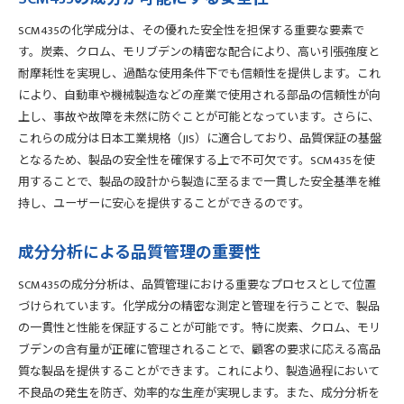
SCM435の化学成分は、その優れた安全性を担保する重要な要素で
す。炭素、クロム、モリブデンの精密な配合により、高い引張強度と
耐摩耗性を実現し、過酷な使用条件下でも信頼性を提供します。これ
により、自動車や機械製造などの産業で使用される部品の信頼性が向
上し、事故や故障を未然に防ぐことが可能となっています。さらに、
これらの成分は日本工業規格（JIS）に適合しており、品質保証の基盤
となるため、製品の安全性を確保する上で不可欠です。SCM435を使
用することで、製品の設計から製造に至るまで一貫した安全基準を維
持し、ユーザーに安心を提供することができるのです。
成分分析による品質管理の重要性
SCM435の成分分析は、品質管理における重要なプロセスとして位置
づけられています。化学成分の精密な測定と管理を行うことで、製品
の一貫性と性能を保証することが可能です。特に炭素、クロム、モリ
ブデンの含有量が正確に管理されることで、顧客の要求に応える高品
質な製品を提供することができます。これにより、製造過程において
不良品の発生を防ぎ、効率的な生産が実現します。また、成分分析を