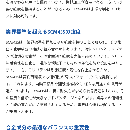
を損なわない点でも優れています。機械加工が容易である一方で、必
未来を見据えたSCM435の成分戦略
要な強度を維持することができるため、SCM435は多様な製造プロセ
スに対応可能です。
業界標準を超えるSCM435の強度
SCM435は、業界標準を超える高い強度を持つことで知られ、その秘
密は化学成分の絶妙な組み合わせにあります。特にクロムとモリブデ
ンの適切な配合が、この合金鋼の強度を大幅に高めています。クロム
は耐食性を強化し、過酷な環境下でも材料の劣化を防ぐ役割を果たし
ます。一方、モリブデンは引張強度と靭性を向上させるため、
SCM435は高負荷環境でも信頼性の高いパフォーマンスを発揮しま
す。これにより、自動車部品や建設機械など、様々な用途での採用が
進んでいます。SCM435は、特に耐久性が求められる用途において、そ
の強度と信頼性が大きなアドバンテージとなります。業界での信頼性
と性能の高さが広く認知されているため、需要は今後も増加すること
が予想されます。
合金成分の最適なバランスの重要性