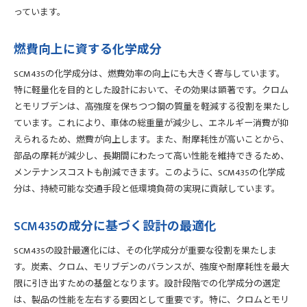
っています。
燃費向上に資する化学成分
SCM435の化学成分は、燃費効率の向上にも大きく寄与しています。
特に軽量化を目的とした設計において、その効果は顕著です。クロム
とモリブデンは、高強度を保ちつつ鋼の質量を軽減する役割を果たし
ています。これにより、車体の総重量が減少し、エネルギー消費が抑
えられるため、燃費が向上します。また、耐摩耗性が高いことから、
部品の摩耗が減少し、長期間にわたって高い性能を維持できるため、
メンテナンスコストも削減できます。このように、SCM435の化学成
分は、持続可能な交通手段と低環境負荷の実現に貢献しています。
SCM435の成分に基づく設計の最適化
SCM435の設計最適化には、その化学成分が重要な役割を果たしま
す。炭素、クロム、モリブデンのバランスが、強度や耐摩耗性を最大
限に引き出すための基盤となります。設計段階での化学成分の選定
は、製品の性能を左右する要因として重要です。特に、クロムとモリ