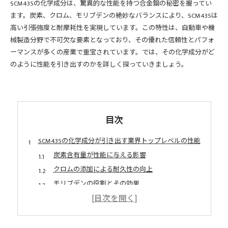
SCM435の化学成分は、驚異的な性能を持つ合金鋼の秘密を握ってい
ます。炭素、クロム、モリブデンの絶妙なバランスにより、SCM435は
高い引張強度と耐摩耗性を実現しています。この特性は、自動車や機
械製造分野で不可欠な要素となっており、その優れた信頼性とパフォ
ーマンスが多くの産業で重宝されています。では、その化学成分がど
のように性能を引き出すのかを詳しく探っていきましょう。
目次
SCM435の化学成分が引き出す業界トップレベルの性能
炭素含有量が性能に与える影響
クロムの添加による耐久性の向上
モリブデンの役割とその効果
業界標準を超えるSCM435の強度
合金成分の最適なバランスの重要性
SCM435が持つ多用途性の秘密