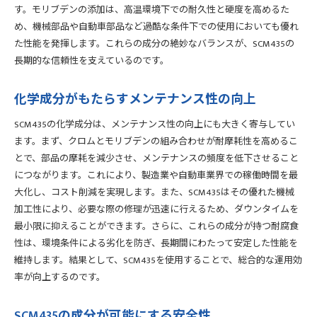
す。モリブデンの添加は、高温環境下での耐久性と硬度を高めるた
め、機械部品や自動車部品など過酷な条件下での使用においても優れ
た性能を発揮します。これらの成分の絶妙なバランスが、SCM435の
長期的な信頼性を支えているのです。
化学成分がもたらすメンテナンス性の向上
SCM435の化学成分は、メンテナンス性の向上にも大きく寄与してい
ます。まず、クロムとモリブデンの組み合わせが耐摩耗性を高めるこ
とで、部品の摩耗を減少させ、メンテナンスの頻度を低下させること
につながります。これにより、製造業や自動車業界での稼働時間を最
大化し、コスト削減を実現します。また、SCM435はその優れた機械
加工性により、必要な際の修理が迅速に行えるため、ダウンタイムを
最小限に抑えることができます。さらに、これらの成分が持つ耐腐食
性は、環境条件による劣化を防ぎ、長期間にわたって安定した性能を
維持します。結果として、SCM435を使用することで、総合的な運用効
率が向上するのです。
SCM435の成分が可能にする安全性