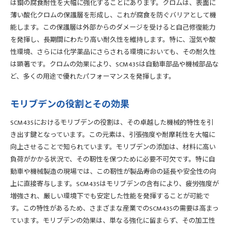
は鋼の腐食耐性を大幅に強化することにあります。クロムは、表面に
成分がもたらす高温安定性
薄い酸化クロムの保護層を形成し、これが腐食を防ぐバリアとして機
高温環境での信頼性評価
能します。この保護層は外部からのダメージを受けると自己修復能力
を発揮し、長期間にわたり高い耐久性を維持します。特に、湿気や酸
化学成分と温度変化への適応性
性環境、さらには化学薬品にさらされる環境においても、その耐久性
SCM435の信頼性を支える化学成分の詳細
は顕著です。クロムの効果により、SCM435は自動車部品や機械部品な
信頼性を高める成分の選定基準
ど、多くの用途で優れたパフォーマンスを発揮します。
過酷な使用条件下での成分の性能
長期使用に適した成分配合
モリブデンの役割とその効果
化学成分がもたらすメンテナンス性の向上
SCM435におけるモリブデンの役割は、その卓越した機械的特性を引
SCM435の成分が可能にする安全性
き出す鍵となっています。この元素は、引張強度や耐摩耗性を大幅に
成分分析による品質管理の重要性
向上させることで知られています。モリブデンの添加は、材料に高い
産業に革命を起こすSCM435の化学成分の重要性
負荷がかかる状況で、その靭性を保つために必要不可欠です。特に自
SCM435がもたらす産業革新の背景
動車や機械製造の現場では、この靭性が製品寿命の延長や安全性の向
上に直接寄与します。SCM435はモリブデンの含有により、疲労強度が
化学成分が生み出す新たな可能性
増強され、厳しい環境下でも安定した性能を発揮することが可能で
成分による産業競争力の向上
す。この特性があるため、さまざまな産業でのSCM435の需要は高まっ
環境負荷を考慮した成分設計
ています。モリブデンの効果は、単なる強化に留まらず、その加工性
持続可能な開発を支える化学成分