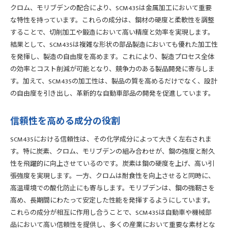
クロム、モリブデンの配合により、SCM435は金属加工において重要
な特性を持っています。これらの成分は、鋼材の硬度と柔軟性を調整
することで、切削加工や鍛造において高い精度と効率を実現します。
結果として、SCM435は複雑な形状の部品製造においても優れた加工性
を発揮し、製造の自由度を高めます。これにより、製造プロセス全体
の効率とコスト削減が可能となり、競争力のある製品開発に寄与しま
す。加えて、SCM435の加工性は、製品の質を高めるだけでなく、設計
の自由度を引き出し、革新的な自動車部品の開発を促進しています。
信頼性を高める成分の役割
SCM435における信頼性は、その化学成分によって大きく左右されま
す。特に炭素、クロム、モリブデンの組み合わせが、鋼の強度と耐久
性を飛躍的に向上させているのです。炭素は鋼の硬度を上げ、高い引
張強度を実現します。一方、クロムは耐食性を向上させると同時に、
高温環境での酸化防止にも寄与します。モリブデンは、鋼の強靭さを
高め、長期間にわたって安定した性能を発揮するようにしています。
これらの成分が相互に作用し合うことで、SCM435は自動車や機械部
品において高い信頼性を提供し、多くの産業において重要な素材とな