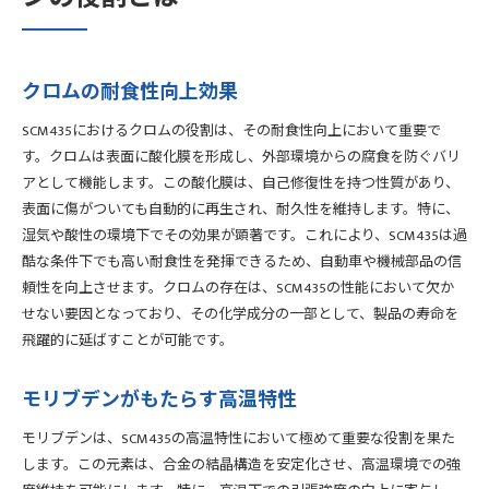
クロムの耐食性向上効果
SCM435におけるクロムの役割は、その耐食性向上において重要で
す。クロムは表面に酸化膜を形成し、外部環境からの腐食を防ぐバリ
アとして機能します。この酸化膜は、自己修復性を持つ性質があり、
表面に傷がついても自動的に再生され、耐久性を維持します。特に、
湿気や酸性の環境下でその効果が顕著です。これにより、SCM435は過
酷な条件下でも高い耐食性を発揮できるため、自動車や機械部品の信
頼性を向上させます。クロムの存在は、SCM435の性能において欠か
せない要因となっており、その化学成分の一部として、製品の寿命を
飛躍的に延ばすことが可能です。
モリブデンがもたらす高温特性
モリブデンは、SCM435の高温特性において極めて重要な役割を果た
します。この元素は、合金の結晶構造を安定化させ、高温環境での強