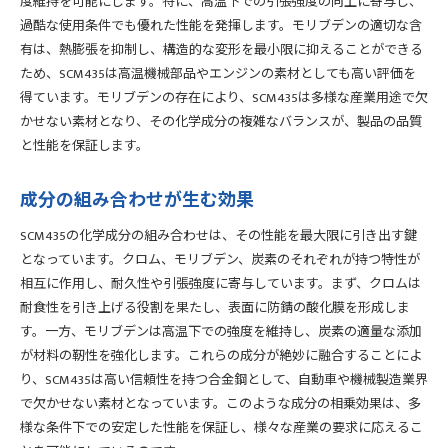
度維持を可能にします。特に、高温下での引張強度の向上に寄与し、
過酷な使用条件でも優れた性能を発揮します。モリブデンの適切な含
有は、熱膨張を抑制し、構造的な変形を最小限に抑えることができる
ため、SCM435は高温機械部品やエンジンの素材としても高い評価を
得ています。モリブデンの存在により、SCM435は多様な産業用途で欠
かせない素材となり、その化学成分の複雑なバランスが、製品の品質
と性能を保証します。
成分の組み合わせが生む効果
SCM435の化学成分の組み合わせは、その性能を最大限に引き出す鍵
となっています。クロム、モリブデン、炭素のそれぞれが持つ特性が
相互に作用し、耐久性や引張強度に寄与しています。まず、クロムは
耐食性を引き上げる役割を果たし、表面に防錆の酸化膜を形成しま
す。一方、モリブデンは高温下での強度を維持し、炭素の適量な添加
が材料の靭性を強化します。これらの成分が絶妙に融合することによ
り、SCM435は高い信頼性を持つ合金鋼として、自動車や機械製造業界
で欠かせない素材となっています。このような成分の相乗効果は、多
様な条件下での安定した性能を保証し、様々な産業の要求に応えるこ