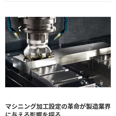
割
マシニング加工の革新がもたらす新しい市場機会
デジタル技術と連携したマシニング加工設定の未来
最新技術とマシニング加工の融合がもたらす未来
AIとIoTの導入によるマシニング加工の進化
自動化技術がマシニング加工にもたらす可能性
革新的なソフトウェアが実現する加工の精度向上
リアルタイムデータ活用による加工プロセスの最適化
次世代マシニング加工におけるスマートファクトリー
の構築
未来志向の製造業界を支えるマシニング加工技術
マシニング加工の精度向上が生み出す生産性と効率の新時
代
高精度加工がもたらす製品品質の向上
生産性向上を実現するための加工手法の最適化
マシニング加工設定の革命が製造業界
効率的な製造プロセスの整備による競争優位性
に与える影響を探る