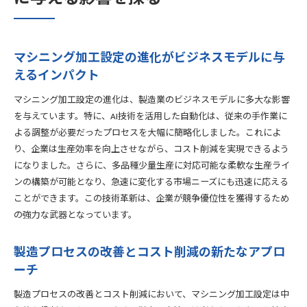
新しい制御技術が可能にする加工精度の向上
加工精度向上による製造時間の短縮とコスト削減
複雑形状部品の高精度加工が生み出す市場機会
マシニング加工設定の進化がビジネスモデルに与
革新的な加工設定が企業の多様なニーズに応える方法
えるインパクト
カスタム製品開発における加工設定の重要性
マシニング加工設定の進化は、製造業のビジネスモデルに多大な影響
マシニング加工が提供する柔軟な生産ソリューション
を与えています。特に、AI技術を活用した自動化は、従来の手作業に
多様な市場ニーズに対応するための加工技術の進化
よる調整が必要だったプロセスを大幅に簡略化しました。これによ
製品設計の自由度を広げるマシニング加工の可能性
り、企業は生産効率を向上させながら、コスト削減を実現できるよう
加工設定の革新による製造業界のニーズ適応力向上
になりました。さらに、多品種少量生産に対応可能な柔軟な生産ライ
顧客の期待を超えるためのマシニング加工の戦略
ンの構築が可能となり、急速に変化する市場ニーズにも迅速に応える
ことができます。この技術革新は、企業が競争優位性を獲得するため
持続可能なプロセスを実現するマシニング加工の未来とは
の強力な武器となっています。
環境負荷軽減を目指す加工技術の革新
エネルギー効率向上を図るマシニング加工の仕組み
製造プロセスの改善とコスト削減の新たなアプロ
廃棄物削減に貢献する持続可能な加工プロセス
ーチ
再生可能エネルギー活用による加工システムの最適化
製造プロセスの改善とコスト削減において、マシニング加工設定は中
持続可能な製造業に向けたマシニング加工の役割