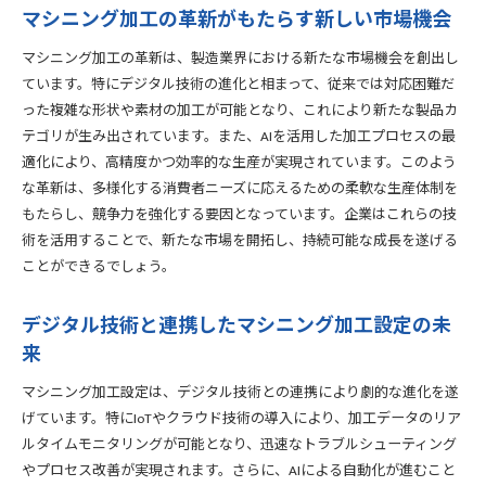
マシニング加工の革新がもたらす新しい市場機会
マシニング加工の革新は、製造業界における新たな市場機会を創出し
ています。特にデジタル技術の進化と相まって、従来では対応困難だ
った複雑な形状や素材の加工が可能となり、これにより新たな製品カ
テゴリが生み出されています。また、AIを活用した加工プロセスの最
適化により、高精度かつ効率的な生産が実現されています。このよう
な革新は、多様化する消費者ニーズに応えるための柔軟な生産体制を
もたらし、競争力を強化する要因となっています。企業はこれらの技
術を活用することで、新たな市場を開拓し、持続可能な成長を遂げる
ことができるでしょう。
デジタル技術と連携したマシニング加工設定の未
来
マシニング加工設定は、デジタル技術との連携により劇的な進化を遂
げています。特にIoTやクラウド技術の導入により、加工データのリア
ルタイムモニタリングが可能となり、迅速なトラブルシューティング
やプロセス改善が実現されます。さらに、AIによる自動化が進むこと