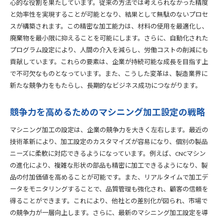
心的な役割を果たしています。従来の方法では考えられなかった精度
環境に優しい製品開発を支える加工技術
と効率性を実現することが可能となり、結果として無駄のないプロセ
柔軟な多品種少量生産を可能にする新しい加工手法
スが構築されます。この精密な加工能力は、材料の使用を最適化し、
少量生産に特化したマシニング加工技術の導入
廃棄物を最小限に抑えることを可能にします。さらに、自動化された
生産ラインの柔軟化による多品種生産の実現
プログラム設定により、人間の介入を減らし、労働コストの削減にも
短納期対応を可能にする加工プロセスの効率化
貢献しています。これらの要素は、企業が持続可能な成長を目指す上
で不可欠なものとなっています。また、こうした変革は、製造業界に
多品種少量生産における品質管理と加工精度の重要性
新たな競争力をもたらし、長期的なビジネス成功につながります。
カスタマイズ製品対応を支える新しい加工手法
市場ニーズの変化に即応する柔軟な加工戦略
競争力を高めるためのマシニング加工設定の戦略
マシニング加工技術の進化が環境保護を強化する理由
低環境負荷での加工を可能にする新技術
マシニング加工の設定は、企業の競争力を大きく左右します。最近の
技術革新により、加工設定のカスタマイズが容易になり、個別の製品
リサイクル材料の使用を促進する加工技術の進化
ニーズに柔軟に対応できるようになっています。例えば、CNCマシン
環境保護を意識した加工工程改善の取り組み
の進化により、複雑な形状の部品も精密に加工できるようになり、製
持続可能な加工材料の選定と活用法
品の付加価値を高めることが可能です。また、リアルタイムで加工デ
加工技術が貢献するカーボンフットプリント削減
ータをモニタリングすることで、品質管理も強化され、顧客の信頼を
エコフレンドリーな製造プロセスの確立
得ることができます。これにより、他社との差別化が図られ、市場で
未来の製造業を切り開くマシニング加工の次なる可能性
の競争力が一層向上します。さらに、最新のマシニング加工設定を導