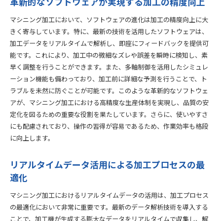
革新的なソフトウェアが実現する加工の精度向上
マシニング加工において、ソフトウェアの進化は加工の精度向上に大
きく寄与しています。特に、最新の技術を活用したソフトウェアは、
加工データをリアルタイムで解析し、即座にフィードバックを提供可
能です。これにより、加工中の微細なズレや誤差を瞬時に検知し、素
早く調整を行うことができます。また、多軸制御を活用したシミュレ
ーション機能も備わっており、加工前に詳細な予測を行うことで、ト
ラブルを未然に防ぐことが可能です。このような革新的なソフトウェ
アが、マシニング加工における高精度な生産体制を実現し、品質の安
定化を図るための重要な役割を果たしています。さらに、使いやすさ
にも配慮されており、操作の習得が容易であるため、作業効率も格段
に向上します。
リアルタイムデータ活用による加工プロセスの最
適化
マシニング加工におけるリアルタイムデータの活用は、加工プロセス
の最適化において非常に重要です。最新のデータ解析技術を導入する
ことで、加工機が生成する膨大なデータをリアルタイムで収集し、解