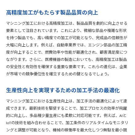
高精度加工がもたらす製品品質の向上
マシニング加工における高精度加工は、製品品質を劇的に向上させる
要素として注目されています。これにより、微細な部品や複雑な形状
を持つ製品でも、高い精度での加工が可能となり、完成品の信頼性が
大幅に向上します。例えば、自動車業界では、エンジン部品の加工精
度が向上することで、燃費効率や性能が最適化され、顧客満足度につ
ながります。さらに、医療機器の製造においても、高精度加工は製品
の安全性と有効性を確保する重要な要素です。これらの進化は、企業
が市場での競争優位性を確立するための鍵となるでしょう。
生産性向上を実現するための加工手法の最適化
マシニング加工における生産性向上は、加工手法の最適化によって達
成できます。最新技術を駆使することで、加工プロセスの効率が飛躍
的に向上し、多品種少量生産にも柔軟に対応可能です。例えば、AIと
IoTの技術を組み合わせることで、加工条件のリアルタイムなモニタリ
ングと調整が可能となり、機械の稼働率を最大化しつつ無駄を最小限