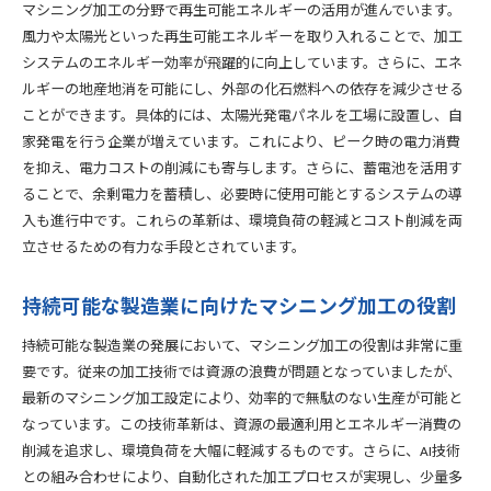
マシニング加工の分野で再生可能エネルギーの活用が進んでいます。
風力や太陽光といった再生可能エネルギーを取り入れることで、加工
システムのエネルギー効率が飛躍的に向上しています。さらに、エネ
ルギーの地産地消を可能にし、外部の化石燃料への依存を減少させる
ことができます。具体的には、太陽光発電パネルを工場に設置し、自
家発電を行う企業が増えています。これにより、ピーク時の電力消費
を抑え、電力コストの削減にも寄与します。さらに、蓄電池を活用す
ることで、余剰電力を蓄積し、必要時に使用可能とするシステムの導
入も進行中です。これらの革新は、環境負荷の軽減とコスト削減を両
立させるための有力な手段とされています。
持続可能な製造業に向けたマシニング加工の役割
持続可能な製造業の発展において、マシニング加工の役割は非常に重
要です。従来の加工技術では資源の浪費が問題となっていましたが、
最新のマシニング加工設定により、効率的で無駄のない生産が可能と
なっています。この技術革新は、資源の最適利用とエネルギー消費の
削減を追求し、環境負荷を大幅に軽減するものです。さらに、AI技術
との組み合わせにより、自動化された加工プロセスが実現し、少量多