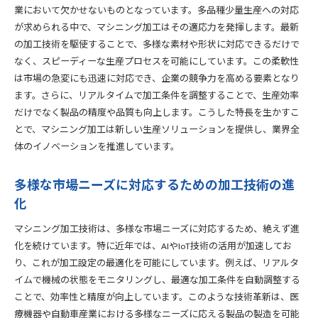
業において欠かせないものとなっています。多品種少量生産への対応
が求められる中で、マシニング加工はその適応力を発揮します。最新
の加工技術を駆使することで、多様な素材や形状に対応できるだけで
なく、スピーディーな生産プロセスを可能にしています。この柔軟性
は市場の急変にも迅速に対応でき、企業の競争力を高める要素となり
ます。さらに、リアルタイムで加工条件を調整することで、生産効率
だけでなく製品の精度や品質も向上します。こうした特長を生かすこ
とで、マシニング加工は新しい生産ソリューションを提供し、業界全
体のイノベーションを推進しています。
多様な市場ニーズに対応するための加工技術の進
化
マシニング加工技術は、多様な市場ニーズに対応するため、絶えず進
化を続けています。特に近年では、AIやIoT技術の活用が加速してお
り、これが加工設定の最適化を可能にしています。例えば、リアルタ
イムで機械の状態をモニタリングし、最適な加工条件を自動調整する
ことで、効率性と精度が向上しています。このような技術革新は、医
療機器や自動車産業における多様なニーズに応える製品の製造を可能