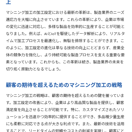
上
マシニング加工の加工設定における最新の革新は、製造業界のニーズ
適応力を大幅に向上させています。これらの革新により、企業は市場
の変化に迅速に対応し、多様な製品を効率的に生産することが可能と
なりました。例えば、AIとIoTを駆使したデータ解析により、リアルタ
イムで加工プロセスを最適化し、無駄を排除することができます。こ
のように、加工設定の進化は単なる技術の向上にとどまらず、産業全
体の競争力を強化し、より持続可能な製造プロセスを支える重要な要
素となっています。これからも、この革新は続き、製造業界の未来を
切り拓く原動力となるでしょう。
顧客の期待を超えるためのマシニング加工の戦略
マシニング加工の戦略は、顧客の期待を超えるための鍵を握っていま
す。加工設定の改善により、企業はより高品質な製品を提供し、顧客
満足度を向上させることが可能です。特に、カスタマイズされたソリ
ューションを迅速かつ効率的に提供することができ、多品種少量生産
にも柔軟に対応できる点が大きな利点です。また、最新の技術を活用
することで、リードタイムの短縮やコストの削減を実現し、顧客にと