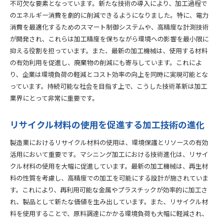
不可欠な要素となっています。新たな技術の導入により、加工過程で
のエネルギー消費を劇的に削減できるようになりました。特に、電力
消費を最適化するためのスマート制御システムや、高精度な計測技術
が開発され、これらは加工精度を保ちながら環境への影響を最小限に
抑える役割を担っています。また、最新の加工機械は、使用する材料
の有効利用を促進し、廃棄物の削減にも寄与しています。これによ
り、企業は環境負荷の軽減とコスト効率の向上を同時に実現可能とな
っています。持続可能な社会を目指す上で、こうした技術革新は加工
業界にとって非常に重要です。
リサイクル材料の使用を促進する加工技術の進化
製造業におけるリサイクル材料の使用は、環境保護とリソースの有効
活用において重要です。マシニング加工における技術進化は、リサイ
クル材料の使用を大幅に促進しています。最新の加工機械は、再生材
料の性質を考慮し、高精度での加工を可能にする設計が施されていま
す。これにより、再利用可能な金属やプラスチックが効率的に加工さ
れ、製品として新たな価値を生み出しています。また、リサイクル材
料を使用することで、原料調達にかかる環境負荷も大幅に軽減され、