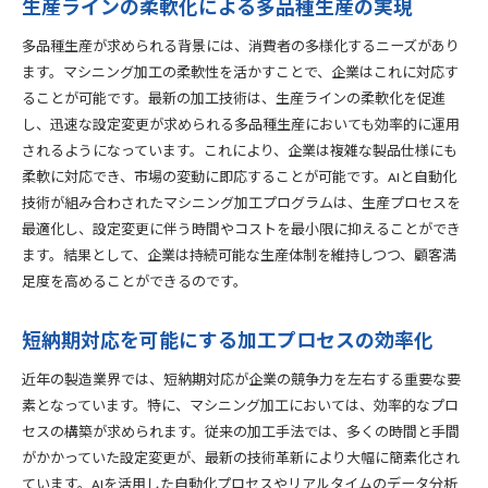
生産ラインの柔軟化による多品種生産の実現
多品種生産が求められる背景には、消費者の多様化するニーズがあり
ます。マシニング加工の柔軟性を活かすことで、企業はこれに対応す
ることが可能です。最新の加工技術は、生産ラインの柔軟化を促進
し、迅速な設定変更が求められる多品種生産においても効率的に運用
されるようになっています。これにより、企業は複雑な製品仕様にも
柔軟に対応でき、市場の変動に即応することが可能です。AIと自動化
技術が組み合わされたマシニング加工プログラムは、生産プロセスを
最適化し、設定変更に伴う時間やコストを最小限に抑えることができ
ます。結果として、企業は持続可能な生産体制を維持しつつ、顧客満
足度を高めることができるのです。
短納期対応を可能にする加工プロセスの効率化
近年の製造業界では、短納期対応が企業の競争力を左右する重要な要
素となっています。特に、マシニング加工においては、効率的なプロ
セスの構築が求められます。従来の加工手法では、多くの時間と手間
がかかっていた設定変更が、最新の技術革新により大幅に簡素化され
ています。AIを活用した自動化プロセスやリアルタイムのデータ分析