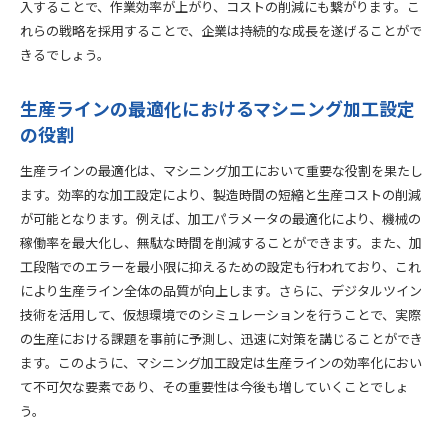
入することで、作業効率が上がり、コストの削減にも繋がります。こ
革新的な加工技術が開く新市場の可能性
れらの戦略を採用することで、企業は持続的な成長を遂げることがで
マシニング加工がもたらす製造業のパラダイムシフト
きるでしょう。
次世代製造技術と連携した高度な加工プロセス
新しいビジネスモデルを生む加工技術の潜在能力
生産ラインの最適化におけるマシニング加工設定
未来志向の製造業界におけるマシニング加工の役割
の役割
グローバル市場での競争力を高める加工技術
生産ラインの最適化は、マシニング加工において重要な役割を果たし
ます。効率的な加工設定により、製造時間の短縮と生産コストの削減
が可能となります。例えば、加工パラメータの最適化により、機械の
稼働率を最大化し、無駄な時間を削減することができます。また、加
工段階でのエラーを最小限に抑えるための設定も行われており、これ
により生産ライン全体の品質が向上します。さらに、デジタルツイン
技術を活用して、仮想環境でのシミュレーションを行うことで、実際
の生産における課題を事前に予測し、迅速に対策を講じることができ
ます。このように、マシニング加工設定は生産ラインの効率化におい
て不可欠な要素であり、その重要性は今後も増していくことでしょ
う。