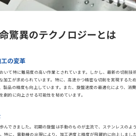
振動を最小限に抑える旋盤技術の進化
加工時間を短縮する新素材の導入
ステンレス旋盤における加工精度の向上
高速化と品質向上を両立する旋盤操作法
命驚異のテクノロジーとは
ステンレス用旋盤の速度と精度の両立法
高速切削と高精度のバランスを取る方法
最新技術で実現する精度向上の秘訣
加工の変革
切削時の振動を抑える装置の役割
おいて特に難易度の高い作業とされています。しかし、最新の切削技
ステンレス旋盤加工における精度管理
な加工が求められています。特に、高速かつ精密な切削を実現するた
ステンレス旋盤の速度最適化技術
、製品の精度も向上しています。また、旋盤速度の最適化により、消
高精度を維持したままの速度向上戦略
を劇的に向上させる可能性を秘めています。
旋盤速度がもたらすステンレス加工の効率化
生産ラインにおける旋盤速度の重要性
景
ステンレス加工効率化の成功事例
歩んできました。初期の旋盤は手動のものが主流で、ステンレスのよ
旋盤速度向上がもたらすコスト削減効果
。特に、電動機の出現により、加工速度と精度が飛躍的に向上しました。