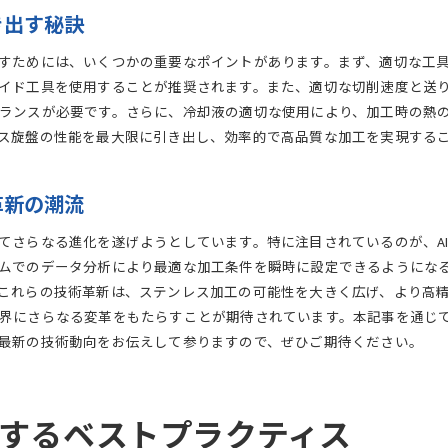
旋盤技術がもたらすステンレス加工の未来
き出す秘訣
ステンレス加工における旋盤速度の重要性とその技術
すためには、いくつかの重要なポイントがあります。まず、適切な工
加工速度が製品品質に与える影響
イド工具を使用することが推奨されます。また、適切な切削速度と送
ステンレス旋盤速度の最適化方法
ランスが必要です。さらに、冷却液の適切な使用により、加工時の熱
旋盤速度向上のための技術革新
ス旋盤の性能を最大限に引き出し、効率的で高品質な加工を実現する
ステンレス旋盤の速度管理とその効果
加工精度と速度の両立を実現する技術
革新の潮流
ステンレス加工の未来を支える旋盤速度
さらなる進化を遂げようとしています。特に注目されているのが、AI
ムでのデータ分析により最適な加工条件を瞬時に設定できるようになる
これらの技術革新は、ステンレス加工の可能性を大きく広げ、より高
界にさらなる変革をもたらすことが期待されています。本記事を通じ
最新の技術動向をお伝えして参りますので、ぜひご期待ください。
するベストプラクティス