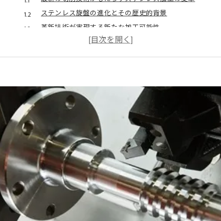
ステンレス旋盤の進化とその歴史的背景
革新技術が実現する新たな加工可能性
高精度と高速化を両立するためのステンレス加工技術
ステンレス用旋盤の性能を最大限に引き出す秘訣
未来のステンレス加工を見据えた技術革新の潮流
旋盤でステンレスを切削するベストプラクティス
ステンレス加工に最適な旋盤設定方法
ツール選定のポイントとその重要性
ステンレス旋盤加工における効率的な冷却法
切削面の品質を高めるための加工技術
予防保全で実現する安定した旋盤加工
ステンレス旋盤の加工効率を向上させるコツ
最新技術が実現するステンレス旋盤の高速化
ステンレス旋盤の高速化を支える革新技術
リアルタイムモニタリングによる加工の最適化