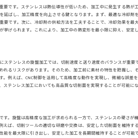
重要です。ステンレスは熱伝導性が低いため、加工中に発生する熱が
を延ばし、加工精度を向上させる鍵となります。まず、最適な冷却剤
重要です。次に、冷却剤の供給方法を工夫することで、冷却効果を最
が挙げられます。これにより、加工中の熱変形を最小限に抑え、安定
にステンレスの旋盤加工では、切削速度と送り速度のバランスが重要
われるリスクがあります。そのため、加工前に素材の特性を把握し、
す。例えば、CNC制御を活用して高精度な動作を実現し、微細な誤差
、ステンレス加工においても高品質な切削面を実現することが可能に
です。旋盤は高精度な加工が求められる一方で、ステンレスの硬さが
例えば、切削ツールの適切な研磨や交換は、安定した切削面を維持す
性能を最大限に引き出し、安定した加工を長期間維持することが可能