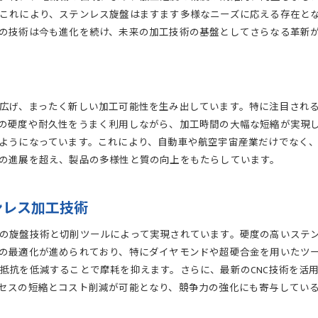
効率的な工程管理で実現する高品質製品
これにより、ステンレス旋盤はますます多様なニーズに応える存在と
旋盤速度と品質管理の関係性
の技術は今も進化を続け、未来の加工技術の基盤としてさらなる革新
ステンレス加工の効率化に貢献する技術革新
ステンレス旋盤の進化とその未来展望
ステンレス加工業界の技術トレンド
次世代ステンレス旋盤技術への期待
広げ、まったく新しい加工可能性を生み出しています。特に注目され
技術革新がもたらす新たな加工可能性
の硬度や耐久性をうまく利用しながら、加工時間の大幅な短縮が実現
ようになっています。これにより、自動車や航空宇宙産業だけでなく
未来の旋盤加工に必要なスキルと知識
の進展を超え、製品の多様性と質の向上をもたらしています。
ステンレス旋盤の進化から学ぶビジネスチャンス
ステンレス加工の未来を切り拓く技術革新
ンレス加工技術
旋盤技術でステンレス加工の限界突破
ステンレス加工の新たな可能性を探る
の旋盤技術と切削ツールによって実現されています。硬度の高いステ
限界を超えるための旋盤技術の進化
の最適化が進められており、特にダイヤモンドや超硬合金を用いたツ
ステンレス用旋盤で可能になる複雑加工
抵抗を低減することで摩耗を抑えます。さらに、最新のCNC技術を活
セスの短縮とコスト削減が可能となり、競争力の強化にも寄与してい
革新的技術で挑むステンレス加工の限界
ステンレス加工技術の最前線を行く旋盤