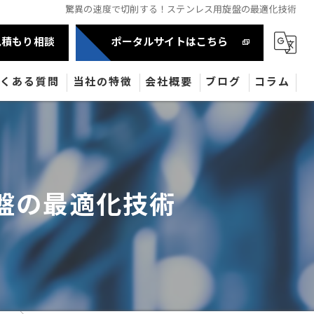
驚異の速度で切削する！ステンレス用旋盤の最適化技術
見積もり相談
ポータルサイトはこちら
よくある質問
当社の特徴
会社概要
ブログ
コラム
自動車部品
半導体
盤の最適化技術
産業機械部品
油圧機器
医療機器