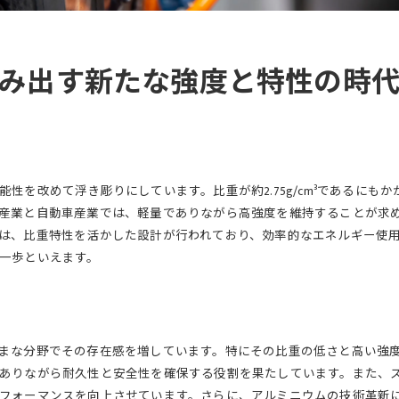
高強度アルミ合金の可能性を探る
加工性の高さが生む多様なデザイン
特性を活用した持続可能な製造プロセス
み出す新たな強度と特性の時
アルミニウムの比重と強度が生む自動車産業の革新
軽量化がもたらすエネルギー効率の向上
強度と安全性を両立する車体設計
比重特性が変える自動車の未来
性を改めて浮き彫りにしています。比重が約2.75g/cm³であるにも
アルミニウム製造の最前線技術
産業と自動車産業では、軽量でありながら高強度を維持することが求
持続可能なモビリティーを実現する素材
は、比重特性を活かした設計が行われており、効率的なエネルギー使
環境に優しい自動車開発の要
一歩といえます。
特性を活かしたアルミニウムの新時代の建築材料
建築デザインにおける比重の影響
強度を活かした耐震構造の可能性
まな分野でその存在感を増しています。特にその比重の低さと高い強
断熱性と美観を兼ね備えた新素材
ありながら耐久性と安全性を確保する役割を果たしています。また、
進化する建築技術とアルミニウムの役割
フォーマンスを向上させています。さらに、アルミニウムの技術革新