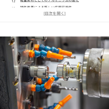
軽量素材としてのアルミニウムの進化
特性改善による新しい応用可能性
比重特性が変える製品設計の未来
高強度アルミニウムの持続可能性への貢献
新素材開発における比重の役割
比重が軽いアルミニウムが航空宇宙産業で果たす役割
航空機設計における比重の重要性
軽量化がもたらす燃費効率と環境負荷軽減
アルミニウム合金の革新による性能向上
宇宙開発におけるアルミニウムの特性と応用
耐久性と軽量性の両立で進化する航空技術
比重が変える未来の航空宇宙産業
高強度を誇るアルミニウムの特性とその応用範囲
特性を活かした多様な製品開発
アルミニウムの強度が支える建築構造
自動車産業におけるアルミニウムの重要性