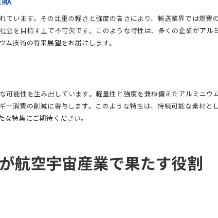
貢献
軽量で高強度なアルミニウムがもたらす製品設計の進化
れています。その比重の軽さと強度の高さにより、輸送業界では燃費
比重特性が変える製品の可能性
社会を目指す上で不可欠です。このような特性は、多くの企業がアル
新技術とアルミニウムの融合
ウム技術の将来展望をお届けします。
素材革新が導くデザインの未来
強度を活かした新たな応用分野
加工性とデザイン性を兼ね備えた製品開発
な可能性を生み出しています。軽量性と強度を兼ね備えたアルミニウ
比重と強度が生む次世代製品の展望
ギー消費の削減に寄与します。このような特性は、持続可能な素材と
たな特集にご期待ください。
が航空宇宙産業で果たす役割