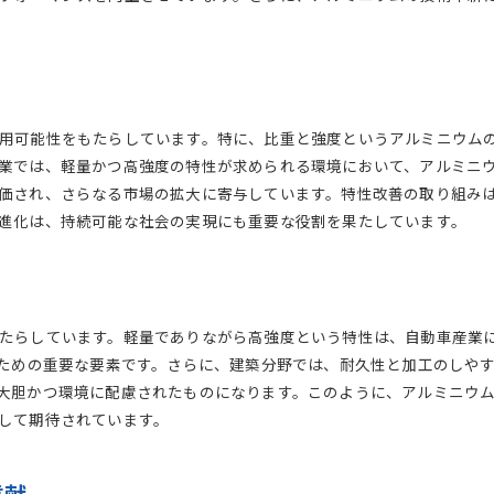
持続可能な都市開発を支える革新材
比重と特性が生む未来の建築デザイン
比重と特性のバランスが生むアルミニウムの未来
新素材開発における比重の挑戦
強度と軽量性を活かした革新的アプローチ
用可能性をもたらしています。特に、比重と強度というアルミニウム
未来の技術革新を支えるアルミニウムの可能性
業では、軽量かつ高強度の特性が求められる環境において、アルミニ
価され、さらなる市場の拡大に寄与しています。特性改善の取り組み
比重と特性が導く新しい製品設計
進化は、持続可能な社会の実現にも重要な役割を果たしています。
多様なニーズに応える素材特性の進化
持続可能性を高める比重の役割
アルミニウムの特性が支える持続可能な産業構造
リサイクル性がもたらす環境貢献
たらしています。軽量でありながら高強度という特性は、自動車産業
アルミニウムの特性を活かしたエコデザイン
るための重要な要素です。さらに、建築分野では、耐久性と加工のしや
持続可能な製造プロセスへの移行
大胆かつ環境に配慮されたものになります。このように、アルミニウ
して期待されています。
比重特性による資源効率の最大化
産業界の未来を変えるアルミニウムの特性
グリーンテクノロジーを支える素材の革新