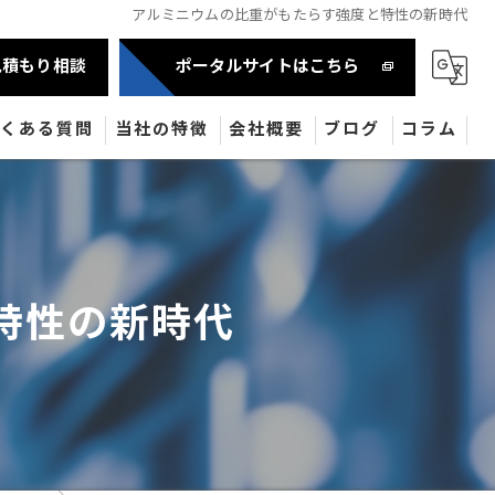
アルミニウムの比重がもたらす強度と特性の新時代
見積もり相談
ポータルサイトはこちら
よくある質問
当社の特徴
会社概要
ブログ
コラム
自動車部品
半導体
特性の新時代
産業機械部品
油圧機器
医療機器