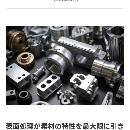
表面処理が製品寿命に及ぼす影響
異なる素材に適した表面処理技術の選定
表面処理技術の進化が製品品質を飛躍的に向上させる
最新の表面処理技術とその恩恵
製品品質向上に欠かせない技術革新
ナノテクノロジーを用いた表面処理
エコフレンドリーな表面処理技術
表面処理技術の進化がもたらす未来の展望
表面処理がもたらす新たな可能性
耐久性と美観を両立する表面処理の選び方
耐久性を高めるための表面処理の選択
美観を損なわない表面処理のテクニック
用途に応じた最適な表面処理の選択基準
長期的なコスト削減につながる表面処理
業種別に異なる表面処理の選び方
表面処理が素材の特性を最大限に引き
失敗しない表面処理の選定方法