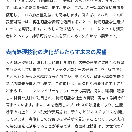
て、化学薬品の使用を低減し、生分解性の高い材料を選定すること
で、環境への影響を軽減します。また、エネルギー効率の高い装置を
使用し、CO2の排出量削減にも寄与します。例えば、アルミニウムの
表面処理では、再生可能な資源を活用することで、持続可能な生産プ
ロセスを実現します。こうした取り組みは、メーカーにとっても消費
者にとっても、持続可能な未来を築くために欠かせない要素です。
表面処理技術の進化がもたらす未来の展望
表面処理技術は、時代と共に進化を遂げ、未来の産業界に新たな展望
をもたらしています。特にナノテクノロジーの発展により、従来では
考えられなかった高精度な表面加工が可能となり、微細な構造を持つ
製品の開発が進んでいます。この進化は、耐久性や機能性の向上にと
どまらず、エコフレンドリーなアプローチも実現。特に、環境に配慮
した材料や技術が注目され、持続可能な社会の実現に寄与する期待が
高まっています。また、AIを活用したプロセスの最適化により、生産
効率の向上とコスト削減が実現され、新たなビジネスチャンスを創出
しています。今後もこの分野の技術革新を見逃すことなく、未来志向
の製品開発に活用することが重要です。表面処理技術は、次世代の産