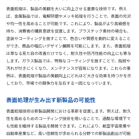
表面処理は、製品の美観を大いに向上させる重要な技術です。例え
ば、金属製品では、電解研磨やメッキ処理を行うことで、表面の光沢
や均一性を高めることが可能です。これにより、製品がより高級感を
持ち、消費者の購買意欲を促進します。プラスチック素材の場合も、
塗装やコーティングを施すことで、色合いや質感を劇的に変えること
ができ、商品の幅広いデザイン展開を可能にします。また、表面処理
は単なる見た目の改善だけでなく、耐久性や防汚性能の向上にも寄与
します。ガラス製品では、特殊なコーティングを施すことで、指紋や
汚れが付きにくくなり、メンテナンスが容易になります。これらの事
例は、表面処理が製品の美観向上にどれほど大きな効果を持つかを示
しており、市場での競争力を左右する一因となっています。
表面処理が生み出す新製品の可能性
表面処理技術は新製品開発における革新を促進します。例えば、耐久
性を高めるためのコーティング技術を用いることで、過酷な環境下で
も性能を維持する製品を開発できます。これにより、航空宇宙産業や
自動車産業など、高い信頼性が求められる分野での新製品創出が可能