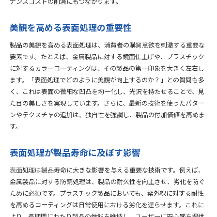
ナンスコストの削減にもつながります。
表面処理技術の未来予測
イノベーションが生む新たな表面処理法
美観を高める表面処理の重要性
未来を見据えた表面処理技術開発の方向性
製品の美観を高める表面処理は、消費者の購買意欲を刺激する重要な
要素です。たとえば、金属製品に対する鏡面仕上げや、プラスチック
に対するカラーコーティングは、その製品の第一印象を大きく左右し
ます。「表面処理でどのように美観が向上するのか？」との質問も多
く、これは表面の微細な凹凸を均一化し、光沢を持たせることで、見
た目の美しさを実現しています。さらに、最新の技術を使ったパター
ンやテクスチャの追加は、独自性を強調し、製品の付加価値を高めま
す。
表面処理が製品寿命に及ぼす影響
表面処理は製品寿命に大きな影響を与える重要な技術です。例えば、
金属製品に対する防錆処理は、製品の耐久性を向上させ、劣化を防ぐ
ために必須です。プラスチック製品においても、紫外線に対する耐性
を高めるコーティングは日常使用における劣化を遅らせます。これに