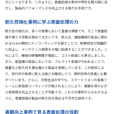
きにくくなります。このように、表面処理は素材の特性を最大限に活
かし、製品のパフォーマンスを向上させる強力な手段です。
耐久性強化事例に学ぶ表面処理の力
耐久性の強化は、多くの産業において重要な課題です。そこで表面処
理が果たす役割は極めて大きいです。例えば、建設機械の部品に使わ
れるSS400鋼材にナノコーティングを施すことで、耐摩耗性が飛躍的
に向上し、メンテナンス頻度を大幅に削減することができました。こ
れにより、機械の稼働時間が増加し、コスト削減にも寄与しました。
また、航空機の部品においては、アルマイト処理が行われることで、
軽量化と耐久性を兼ね備えた製品を実現しています。この技術によ
り、飛行中の負荷に耐える強さを維持しつつ、燃料効率の改善にも繋
がっています。さらに、日常生活の中でも、スマートフォンの金属フ
レームに耐指紋コーティングが施されることにより、美観を保ちなが
ら使用感を向上させることが可能です。これらの事例からもわかるよ
うに、表面処理は製品の耐久性を高める不可欠な技術です。
美観向上事例で見る表面処理の役割