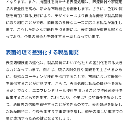
となります。また、抗菌性を持たせる表面処理は、医療機器や家庭用
品の安全性を高め、新たな市場機会を創出します。さらに、色彩や質
感を自在に操る技術により、デザイナーはより自由な発想で製品開発
に取り組むことができ、消費者の多様なニーズに応える製品が誕生し
ます。こうした新たな可能性を探る際には、表面処理が重要な鍵とな
っており、企業の競争力を強化する一助となっています。
表面処理で差別化する製品開発
表面処理技術の進化は、製品開発において他社との差別化を図る大き
な力となっています。例えば、製品の耐久性や美観を向上させるため
に、特殊なコーティング技術を採用することで、市場において優位性
を確保することが可能です。さらに、表面処理は製品の機能性を高め
るだけでなく、エコフレンドリーな技術を用いることで持続可能性を
追求することもできます。これにより、企業は社会的責任を果たしつ
つ、消費者の信頼を獲得することができるのです。表面処理を駆使し
た製品開発は、今後もますます重要性を増し、競争の激しい市場で企
業が成功するための鍵となるでしょう。