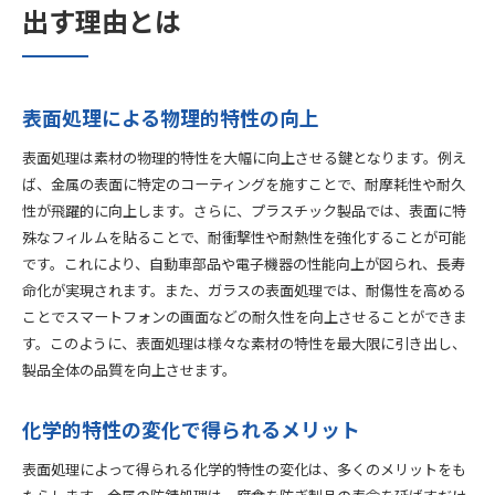
出す理由とは
金属とプラスチックの表面処理で得られる耐摩耗性の向上
金属表面処理の耐摩耗性強化法
プラスチックの利点を活かす表面処理
表面処理による物理的特性の向上
異素材の組み合わせにおける表面処理の重要性
耐摩耗性向上による製品価値のアップ
表面処理は素材の物理的特性を大幅に向上させる鍵となります。例え
表面処理が可能にする軽量化と耐久性の両立
ば、金属の表面に特定のコーティングを施すことで、耐摩耗性や耐久
用途別に見る耐摩耗性向上技術
性が飛躍的に向上します。さらに、プラスチック製品では、表面に特
殊なフィルムを貼ることで、耐衝撃性や耐熱性を強化することが可能
表面処理の種類とその素材への効果的な活用法
です。これにより、自動車部品や電子機器の性能向上が図られ、長寿
主要な表面処理技術の種類と特性
命化が実現されます。また、ガラスの表面処理では、耐傷性を高める
各種表面処理の素材別適用例
ことでスマートフォンの画面などの耐久性を向上させることができま
表面処理による効果的なコーティング法
す。このように、表面処理は様々な素材の特性を最大限に引き出し、
素材に応じた表面処理選択のポイント
製品全体の品質を向上させます。
実践的な表面処理の活用法
化学的特性の変化で得られるメリット
表面処理の選択で注意すべき点
実例で見る表面処理がもたらす製品の価値向上
表面処理によって得られる化学的特性の変化は、多くのメリットをも
成功事例から学ぶ表面処理の効果