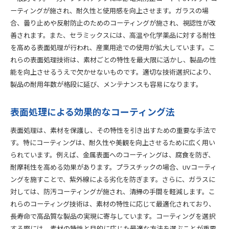
ーティングが施され、耐久性と使用感を向上させます。ガラスの場
合、曇り止めや反射防止のためのコーティングが施され、視認性が改
善されます。また、セラミックスには、高温や化学薬品に対する耐性
を高める表面処理が行われ、産業用途での使用が拡大しています。こ
れらの表面処理技術は、素材ごとの特性を最大限に活かし、製品の性
能を向上させるうえで欠かせないものです。適切な技術選択により、
製品の耐用年数が格段に延び、メンテナンスも容易になります。
表面処理による効果的なコーティング法
表面処理は、素材を保護し、その特性を引き出すための重要な手法で
す。特にコーティングは、耐久性や美観を向上させるために広く用い
られています。例えば、金属表面へのコーティングは、腐食を防ぎ、
耐摩耗性を高める効果があります。プラスチックの場合、UVコーティ
ングを施すことで、紫外線による劣化を防ぎます。さらに、ガラスに
対しては、防汚コーティングが施され、清掃の手間を軽減します。こ
れらのコーティング技術は、素材の特性に応じて最適化されており、
長寿命で高品質な製品の実現に寄与しています。コーティングを選択