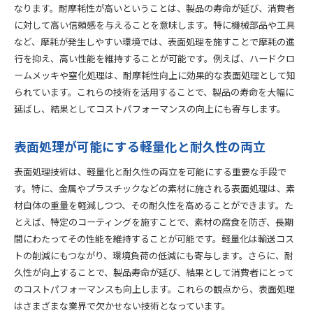
なります。耐摩耗性が高いということは、製品の寿命が延び、消費者
に対して高い信頼感を与えることを意味します。特に機械部品や工具
など、摩耗が発生しやすい環境では、表面処理を施すことで摩耗の進
行を抑え、高い性能を維持することが可能です。例えば、ハードクロ
ームメッキや窒化処理は、耐摩耗性向上に効果的な表面処理として知
られています。これらの技術を活用することで、製品の寿命を大幅に
延ばし、結果としてコストパフォーマンスの向上にも寄与します。
表面処理が可能にする軽量化と耐久性の両立
表面処理技術は、軽量化と耐久性の両立を可能にする重要な手段で
す。特に、金属やプラスチックなどの素材に施される表面処理は、素
材自体の重量を軽減しつつ、その耐久性を高めることができます。た
とえば、特定のコーティングを施すことで、素材の腐食を防ぎ、長期
間にわたってその性能を維持することが可能です。軽量化は輸送コス
トの削減にもつながり、環境負荷の低減にも寄与します。さらに、耐
久性が向上することで、製品寿命が延び、結果として消費者にとって
のコストパフォーマンスも向上します。これらの観点から、表面処理
はさまざまな業界で欠かせない技術となっています。