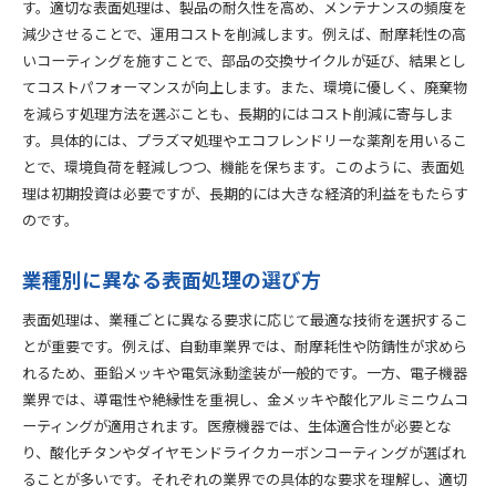
す。適切な表面処理は、製品の耐久性を高め、メンテナンスの頻度を
減少させることで、運用コストを削減します。例えば、耐摩耗性の高
いコーティングを施すことで、部品の交換サイクルが延び、結果とし
てコストパフォーマンスが向上します。また、環境に優しく、廃棄物
を減らす処理方法を選ぶことも、長期的にはコスト削減に寄与しま
す。具体的には、プラズマ処理やエコフレンドリーな薬剤を用いるこ
とで、環境負荷を軽減しつつ、機能を保ちます。このように、表面処
理は初期投資は必要ですが、長期的には大きな経済的利益をもたらす
のです。
業種別に異なる表面処理の選び方
表面処理は、業種ごとに異なる要求に応じて最適な技術を選択するこ
とが重要です。例えば、自動車業界では、耐摩耗性や防錆性が求めら
れるため、亜鉛メッキや電気泳動塗装が一般的です。一方、電子機器
業界では、導電性や絶縁性を重視し、金メッキや酸化アルミニウムコ
ーティングが適用されます。医療機器では、生体適合性が必要とな
り、酸化チタンやダイヤモンドライクカーボンコーティングが選ばれ
ることが多いです。それぞれの業界での具体的な要求を理解し、適切