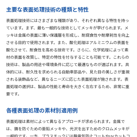
主要な表面処理技術の種類と特性
表面処理技術にはさまざまな種類があり、それぞれ異なる特性を持っ
ています。まず、最も一般的な技術としてメッキが挙げられます。メ
ッキは金属の表面に薄い保護層を形成し、耐腐食性や耐摩耗性を向上
させる目的で使用されます。また、酸化処理はアルミニウムの表面を
酸化させて、耐食性を高める技術です。さらに、化学処理によって素
材の表面を改質し、特定の特性を付与することも可能です。これらの
技術は、製品の用途や環境条件に応じて最適なものが選ばれます。具
体的には、耐久性を求められる自動車部品や、見た目の美しさが重視
される装飾品など、異なるニーズに応じた表面処理が施されます。表
面処理の選択は、製品の性能と寿命を大きく左右するため、非常に重
要です。
各種表面処理の素材別適用例
表面処理は素材によって異なるアプローチが求められます。金属で
は、錆を防ぐための亜鉛メッキや、光沢を出すためのクロムメッキが
一般的です。一方、プラスチックには静電気防止コートやUVカットコ