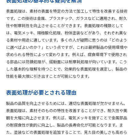
表面処理の基本的な疑問を解消
表面処理は、素材の表面を特定の方法で加工して特性を改善する技術
です。この技術は金属、プラスチック、ガラスなどに適用され、耐久
性や耐摩耗性を向上させることができます。表面処理の種類として
は、電気メッキ、陽極酸化処理、粉体塗装などがあり、それぞれ異な
る素材や用途に適しています。多くの人が疑問に思うのは「どのよう
に選べばよいのか？」という点ですが、これは最終製品の使用環境や
求められる特性によって変わります。例えば、腐食環境下で使用され
る部品には防錆処理が、摺動面には耐摩耗処理が向いています。こう
した基本的な理解を持つことで、効果的な表面処理を選定し、製品の
性能を最大限に引き出すことが可能になります。
表面処理が必要とされる理由
製品の品質を向上させるためには、適切な表面処理が欠かせません。
表面処理は、素材そのものの特性を改善することができ、耐久性や美
観を大幅に向上させます。例えば、電気メッキを施すことで金属部品
の耐腐食性が劇的に向上し、製品の長寿命化が可能となります。ま
た、塗装などの表面処理を追加することで、見た目の美しさも高めら