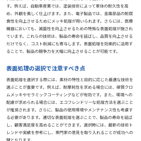
す。例えば、自動車産業では、塗装技術によって車体の耐久性を高
め、外観を美しく仕上げます。また、電子製品では、金属部品の耐腐
食性を向上させるためにメッキ処理が用いられます。さらには、医療
機器においても、滅菌性を向上させるための特殊な表面処理が施され
ています。これらの技術は、製品の寿命を延ばし、品質を向上させる
だけでなく、コスト削減にも寄与します。表面処理を効果的に活用す
ることで、製品の競争力を大幅に向上させることが可能です。
表面処理の選択で注意すべき点
表面処理を選択する際には、素材の特性と目的に応じた最適な技術を
選ぶことが重要です。例えば、耐摩耗性を求める場合には、硬質クロ
ムメッキやセラミックコーティングなどが有効です。また、環境への
配慮が求められる場合には、エコフレンドリーな処理方法を選ぶこと
が推奨されます。さらに、製品の使用環境やメンテナンス性も考慮す
る必要があります。適切な表面処理を選ぶことで、製品の寿命を延ば
し、顧客満足度を高めることができます。選択時には、最新の技術ト
レンドや実績を参考にし、専門家の意見を取り入れることが成功への
鍵となります。