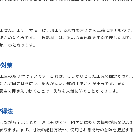
図面記号を用いた効率的なコミュニケーション
記号の誤用がもたらす加工ミスの事例
記号の理解を深めるための実践トレーニング
実践的に学ぶ旋盤加工図面の書き方と応用例
ません。まず「寸法」は、加工する素材の大きさを正確に示すもので
実際の製品を元にした図面作成のステップ
るために必要です。「投影図」は、製品の全体像を平面で表した図で
複雑な形状の図面作成テクニック
第一歩となります。
応用例から学ぶ図面作成のポイント
実用的な図面作成のためのアイデア
の対策
加工現場で役立つ図面作成の実践例
工具の取り付けミスです。これは、しっかりとした工具の固定がされ
図面作成を効率化する最新技術の紹介
に必ず固定具を使い、緩みがないか確認することが重要です。また、
初心者でも安心旋盤加工図面作成のためのステップバイステップガ
意点を押さえておくことで、失敗を未然に防ぐことができます。
初めての図面作成に必要なステップ一覧
初心者向けの簡単な図面作成例
習得法
ステップごとの指導ポイントとアドバイス
図面作成を成功に導くためのヒント
しながら学ぶことが非常に有効です。図面には多くの情報が詰め込ま
初めての図面作成で注意すべきポイント
まります。まず、寸法の記載方法や、使用される記号の意味を把握す