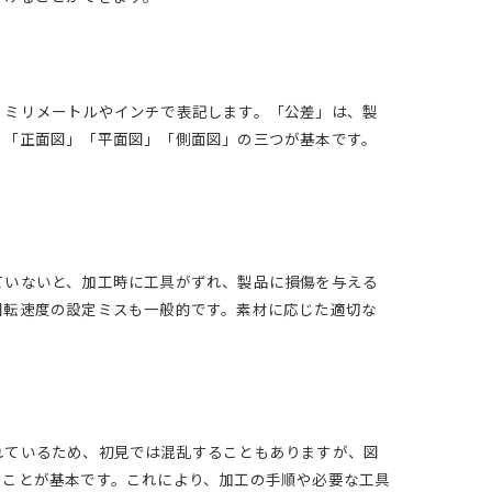
、ミリメートルやインチで表記します。「公差」は、製
、「正面図」「平面図」「側面図」の三つが基本です。
ていないと、加工時に工具がずれ、製品に損傷を与える
回転速度の設定ミスも一般的です。素材に応じた適切な
イド
れているため、初見では混乱することもありますが、図
ることが基本です。これにより、加工の手順や必要な工具