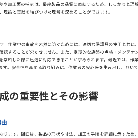
差や加工面の指示は、最終製品の品質に直結するため、しっかりと理
初心者でも使える図面作成の便利ツール
、理論と実践を結びつけた理解を深めることができます。
旋盤加工図面の学び方よくある質問とその解決法
初心者からのよくある質問トップ5
図面作成に関するFAQとその解答
図面書き方で困ったときの具体的な対策
す。作業中の事故を未然に防ぐためには、適切な保護具の使用と共に
現場での経験を活かしたアドバイス
確認することが欠かせません。また、定期的な旋盤の点検・メンテナ
よくある疑問を解決するためのリソース
を察知した際に迅速に対応できることが求められます。最近では、作
ます。安全性を高める取り組みは、作業者の安心感を生み出し、ひい
図面作成に関するコミュニティの活用法
成の重要性とその影響
理由
なります。図面は、製品の形状や寸法、加工の手順を詳細に示すため