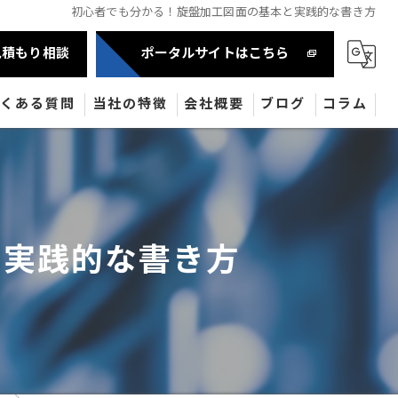
初心者でも分かる！旋盤加工図面の基本と実践的な書き方
見積もり相談
ポータルサイトはこちら
よくある質問
当社の特徴
会社概要
ブログ
コラム
自動車部品
半導体
と実践的な書き方
産業機械部品
油圧機器
医療機器