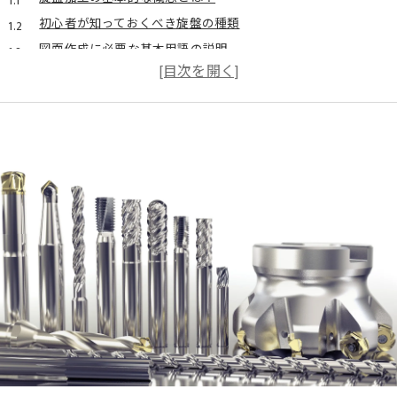
初心者が知っておくべき旋盤の種類
図面作成に必要な基本用語の説明
初めての旋盤加工でよくある失敗とその対策
実際の図面を見ながら学ぶ基礎知識の習得法
旋盤加工における安全性の重要性
旋盤加工における図面作成の重要性とその影響
正確な図面作成が加工精度を左右する理由
図面作成が加工スピードに及ぼす影響
品質管理と図面の関係性
図面が不十分であるときのトラブル事例
プロによる図面作成の実例紹介
初心者が抱える図面作成への不安を解消する方法
正しい図示方法とは？旋盤加工図面でのポイント
基本的な図示ルールとその理由
図示方法が加工に及ぼす実用的な影響