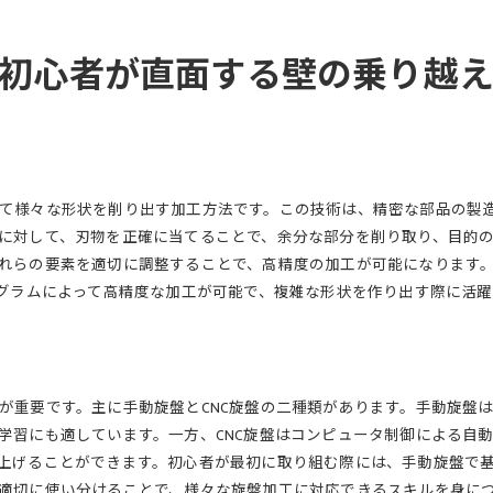
誤りやすい図示の例とその改善策
CADソフトの活用で効率的な図示を実現
初心者が直面する壁の乗り越
図示の精度を上げるためのチェックポイント
図示方法をマスターするための練習法
寸法記載の基本旋盤加工図面で失敗しないテクニック
寸法記載の基本ルールとコツ
プロが教える寸法の記載ミスを防ぐ方法
て様々な形状を削り出す加工方法です。この技術は、精密な部品の製
に対して、刃物を正確に当てることで、余分な部分を削り取り、目的
測定ツールを使った正確な寸法記載
れらの要素を適切に調整することで、高精度の加工が可能になります。
図面の寸法記載におけるよくある誤解
ログラムによって高精度な加工が可能で、複雑な形状を作り出す際に活躍
3Dモデリングでの寸法記載の利点
具体例を挙げた寸法記載のテクニック
記号の理解が鍵旋盤加工図面を正確に描くために
旋盤加工図面で使用される主要な記号一覧
が重要です。主に手動旋盤とCNC旋盤の二種類があります。手動旋盤
記号を正しく理解するための基礎知識
学習にも適しています。一方、CNC旋盤はコンピュータ制御による自
よく使う記号の意味とその役割
上げることができます。初心者が最初に取り組む際には、手動旋盤で基
適切に使い分けることで、様々な旋盤加工に対応できるスキルを身に