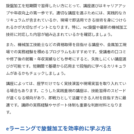
旋盤加工を短期間で習得したい方にとって、講座選びはキャリアアッ
プや年収向上の第一歩です。適切な講座を選ぶためには、実践的なカ
リキュラムが含まれているか、現場で即活用できる技術を身につけら
れるかが大切なポイントとなります。特に、NC旋盤や最新の機械加工
技術に対応した内容が組み込まれているかを確認しましょう。
また、機械加工技能士などの資格取得を目指せる講座や、金属加工現
場での実務経験を積めるプログラムもおすすめです。受講者の口コミ
や修了後の就職・年収実績なども参考にすると、失敗しにくい講座選
びが可能です。短期間で基礎から応用まで段階的に学べるカリキュラ
ムがあるかもチェックしましょう。
講座によっては、座学だけでなく実技演習や現場実習を取り入れてい
る場合もあります。こうした実践重視の講座は、技能習得のスピード
が速くなる傾向があり、即戦力として活躍できる人材を目指す方に最
適です。講師の実務経験やサポート体制も重要な判断材料となりま
す。
eラーニングで旋盤加工を効率的に学ぶ方法