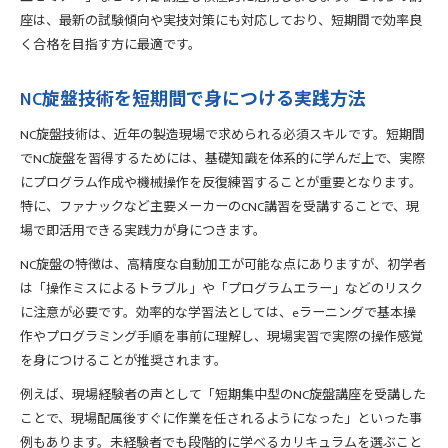
座は、最新の試験傾向や実技対策にも対応しており、短期間で効率良
く合格を目指す方に最適です。
NC旋盤技術を短期間で身につける実践方法
NC旋盤技術は、近年の製造現場で求められる必須スキルです。短期間
でNC旋盤を習得するためには、基礎知識を体系的に学んだ上で、実際
にプログラム作成や機械操作を反復練習することが重要となります。
特に、ファナックなど主要メーカーのCNC講習を受講することで、現
場で即活用できる実践力が身につきます。
NC旋盤の特徴は、高精度な自動加工が可能な点にありますが、初学者
は「操作ミスによるトラブル」や「プログラムエラー」などのリスク
に注意が必要です。効率的な学習法としては、eラーニングで基本操
作やプログラミング手順を事前に理解し、現場実習で実際の操作感覚
を身につけることが推奨されます。
例えば、現場経験者の声として「短期集中型のNC旋盤講座を受講した
ことで、現場配属後すぐに作業を任されるようになった」といった事
例もあります。未経験者でも段階的に学べるカリキュラムを選ぶこと