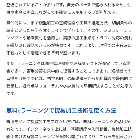
整備されていることが多いです。自分のペースで進められるため、仕
事や家庭と両立しながらでも確実にスキルアップが可能です。
具体的には、まず旋盤加工の基礎理論や工具の選定方法、切削条件の
設定といった座学をオンラインで学びます。その後、シミュレーショ
ンソフトや動画教材を活用し、実際の加工手順やトラブル対応の流れ
を繰り返し確認できるのが特徴です。これにより、現場での実践時に
即戦力として活躍できる準備が整います。
また、eラーニングは進捗管理機能や理解度テストが充実している場
合が多く、苦手分野を集中的に復習することもできます。短期間での
習得を目指す際には、初学者向けの基礎講座から応用編まで段階的に
受講し、疑問点はフォーラムやQ&A機能で早期解決することが効率的
です。
無料eラーニングで機械加工技術を磨く方法
費用を抑えて旋盤加工を学びたい方には、無料eラーニングの活用が
有効です。インターネット上には、基礎講座や入門動画、機械加工技
能士向けの解説コンテンツが多数公開されており、これらを組み合わ