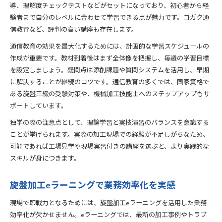
導、理解度チェックテストなどがセットになっており、初心者から経
験者まで自分のレベルに合わせて学習できる点が魅力です。コガク通
信教育など、評判の高い講座も存在します。
通信教育の効果を最大化するためには、計画的な学習スケジュールの
作成が重要です。教材到着後はまず全体像を把握し、毎週の学習目標
を設定しましょう。疑問点は添削課題や質問システムを活用し、早期
に解決することが継続のコツです。通信教育の多くでは、国家資格で
ある旋盤三級の受験対策や、機械加工技能士へのステップアップもサ
ポートしています。
独学の際の注意点として、理論学習と実技演習のバランスを意識する
ことが挙げられます。実際の加工現場での経験が不足しがちなため、
可能であれば工場見学や現場実習付きの講座を選ぶと、より実践的な
スキルが身につきます。
旋盤加工eラーニングで業務効率化を実感
現場で即戦力となるためには、旋盤加工eラーニングを活用した業務
効率化が欠かせません。eラーニングでは、最新の加工事例やトラブ