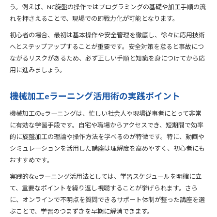
う。例えば、NC旋盤の操作ではプログラミングの基礎や加工手順の流
短期間習得で高収入を目指す旋盤加工講座活用法
れを押さえることで、現場での即戦力化が可能となります。
即戦力となる旋盤加工技術の習得ポイント
初心者の場合、最初は基本操作や安全管理を徹底し、徐々に応用技術
機械加工技能士資格取得で手当アップを目指す
へとステップアップすることが重要です。安全対策を怠ると事故につ
NC旋盤技術強化と年収アップ戦略の実践例
ながるリスクがあるため、必ず正しい手順と知識を身につけてから応
現場で活かす旋盤加工スキル短期取得法
用に進みましょう。
現場実務に直結する旋盤加工スキル習得法
短期間で使える旋盤加工基礎力の身につけ方
機械加工eラーニング活用術の実践ポイント
応用技術を磨く切削加工セミナー活用術
機械加工のeラーニングは、忙しい社会人や現場従事者にとって非常
旋盤加工eラーニングで現場力を高めるコツ
に有効な学習手段です。自宅や職場からアクセスでき、短期間で効率
実践力を強化する機械加工講座の使い方
的に旋盤加工の理論や操作方法を学べるのが特徴です。特に、動画や
機械加工eラーニング活用でスキルアップ
シミュレーションを活用した講座は理解度を高めやすく、初心者にも
eラーニングで旋盤加工を短期間習得する流れ
おすすめです。
無料eラーニングで機械加工技術を磨く方法
実践的なeラーニング活用法としては、学習スケジュールを明確に立
通信教育を活用した旋盤加工の独学ポイント
て、重要なポイントを繰り返し視聴することが挙げられます。さら
旋盤加工eラーニングで業務効率化を実感
に、オンラインで不明点を質問できるサポート体制が整った講座を選
ぶことで、学習のつまずきを早期に解消できます。
ファナックCNC講習のeラーニング活用事例