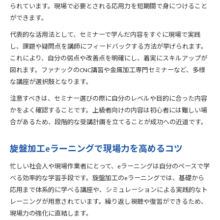
られています。現場で必要とされる応用力を短期間で身につけること
ができます。
代表的な活用法として、セミナーで学んだ内容をすぐに現場で実践
し、課題や疑問点を講師にフィードバックする方法が挙げられます。
これにより、自分の弱点や改善点を明確にし、着実にスキルアップが
図れます。ファナックのCNC講習や金属加工専門セミナーなど、多様
な講座が選択肢となります。
注意すべきは、セミナー選びの際に自分のレベルや目的に合った内容
かをよく確認することです。上級者向けの内容は初心者には難しい場
合があるため、段階的な受講計画を立てることが成功への近道です。
旋盤加工eラーニングで現場力を高めるコツ
忙しい社会人や現場作業者にとって、eラーニングは自分のペースで学
べる効率的な学習手段です。旋盤加工のeラーニングでは、基礎から
応用まで体系的に学べる講座や、シミュレーションによる実践的なト
レーニングが用意されています。繰り返し視聴や復習ができるため、
現場力の強化に直結します。