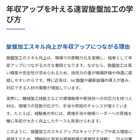
年収アップを叶える速習旋盤加工の学
び方
旋盤加工スキル向上が年収アップにつながる理由
旋盤加工のスキル向上は、現場での即戦力化を実現し、結果として年
収アップにつながる大きな要因となります。なぜなら、旋盤加工は高
い精度や安全性が求められるため、技術力の差が現場評価や待遇に直
結しやすいからです。特に近年は、NC旋盤や最新設備の導入が進み、
対応できる人材の需要が増加しています。
実際に、機械加工技能士などの資格取得や新技術への対応力を持つ人
材は、現場での役割が広がり、手当や昇給のチャンスが増えていま
す。たとえば、経験者の中には、資格手当や現場リーダーへの昇格を
機に年収が大きく向上したケースも見受けられます。
このように、旋盤加工のスキルアップはキャリアアップや収入増加に
直結するため、積極的な学習や資格取得の重要性を理解し、日々の業