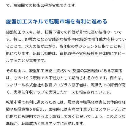
で、短期間での技術習得が実現できます。
旋盤加工スキルで転職市場を有利に進める
旋盤加工のスキルは、転職市場での評価が非常に高い技術の一つで
す。特に、即戦力となる実践的な技能やNC旋盤の操作能力を持ってい
ることで、求人の幅が広がり、高年収のポジションを目指すことも可
能になります。転職活動時は、資格取得や実務経験を具体的にアピー
ルすることが重要です。
その理由は、旋盤加工技能士資格やNC旋盤の実務経験がある求職者
は、ものづくり現場での即戦力として期待されるからです。例えば、
フィリール株式会社の教育プログラム修了者は、転職先での評価が高
く、実際に年収アップを実現したケースも報告されています。
転職市場で有利に進めるためには、履歴書や職務経歴書に具体的な経
験や取得資格を明記し、面接時には実際の作業プロセスやトラブル対
応例なども説明できるよう準備しておくと良いでしょう。このような
準備が、転職成功と年収アップに直結します。