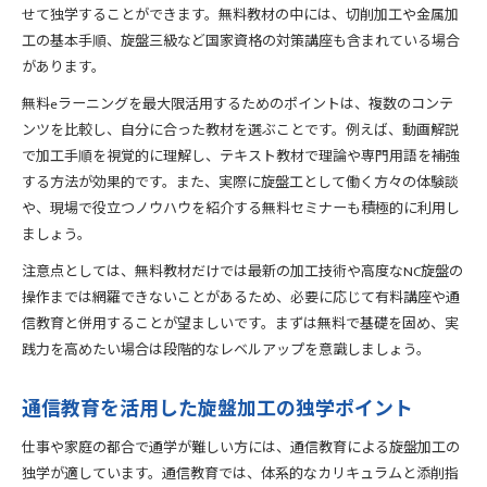
せて独学することができます。無料教材の中には、切削加工や金属加
工の基本手順、旋盤三級など国家資格の対策講座も含まれている場合
があります。
無料eラーニングを最大限活用するためのポイントは、複数のコンテ
ンツを比較し、自分に合った教材を選ぶことです。例えば、動画解説
で加工手順を視覚的に理解し、テキスト教材で理論や専門用語を補強
する方法が効果的です。また、実際に旋盤工として働く方々の体験談
や、現場で役立つノウハウを紹介する無料セミナーも積極的に利用し
ましょう。
注意点としては、無料教材だけでは最新の加工技術や高度なNC旋盤の
操作までは網羅できないことがあるため、必要に応じて有料講座や通
信教育と併用することが望ましいです。まずは無料で基礎を固め、実
践力を高めたい場合は段階的なレベルアップを意識しましょう。
通信教育を活用した旋盤加工の独学ポイント
仕事や家庭の都合で通学が難しい方には、通信教育による旋盤加工の
独学が適しています。通信教育では、体系的なカリキュラムと添削指