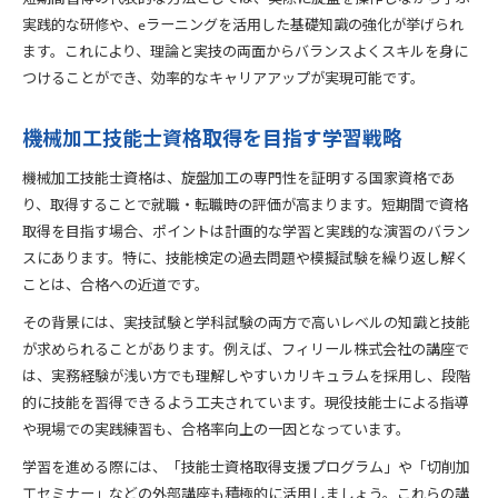
実践的な研修や、eラーニングを活用した基礎知識の強化が挙げられ
ます。これにより、理論と実技の両面からバランスよくスキルを身に
つけることができ、効率的なキャリアアップが実現可能です。
機械加工技能士資格取得を目指す学習戦略
機械加工技能士資格は、旋盤加工の専門性を証明する国家資格であ
り、取得することで就職・転職時の評価が高まります。短期間で資格
取得を目指す場合、ポイントは計画的な学習と実践的な演習のバラン
スにあります。特に、技能検定の過去問題や模擬試験を繰り返し解く
ことは、合格への近道です。
その背景には、実技試験と学科試験の両方で高いレベルの知識と技能
が求められることがあります。例えば、フィリール株式会社の講座で
は、実務経験が浅い方でも理解しやすいカリキュラムを採用し、段階
的に技能を習得できるよう工夫されています。現役技能士による指導
や現場での実践練習も、合格率向上の一因となっています。
学習を進める際には、「技能士資格取得支援プログラム」や「切削加
工セミナー」などの外部講座も積極的に活用しましょう。これらの講