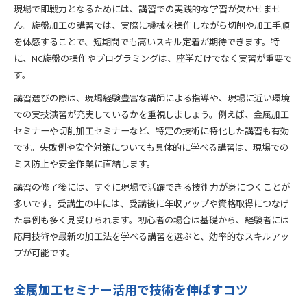
現場で即戦力となるためには、講習での実践的な学習が欠かせませ
ん。旋盤加工の講習では、実際に機械を操作しながら切削や加工手順
を体感することで、短期間でも高いスキル定着が期待できます。特
に、NC旋盤の操作やプログラミングは、座学だけでなく実習が重要で
す。
講習選びの際は、現場経験豊富な講師による指導や、現場に近い環境
での実技演習が充実しているかを重視しましょう。例えば、金属加工
セミナーや切削加工セミナーなど、特定の技術に特化した講習も有効
です。失敗例や安全対策についても具体的に学べる講習は、現場での
ミス防止や安全作業に直結します。
講習の修了後には、すぐに現場で活躍できる技術力が身につくことが
多いです。受講生の中には、受講後に年収アップや資格取得につなげ
た事例も多く見受けられます。初心者の場合は基礎から、経験者には
応用技術や最新の加工法を学べる講習を選ぶと、効率的なスキルアッ
プが可能です。
金属加工セミナー活用で技術を伸ばすコツ