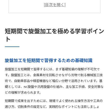
切削加工セミナーで得られる最新技術情報
現場で活きる旋盤加工スキル向上法を解説
旋盤加工が効率よく身につく講座を選ぶコツ
旋盤加工に最適な機械加工講座の選び方
短期間で旋盤加工を極める学習ポイン
eラーニングで旋盤加工を効率的に学ぶ方法
ト
通信教育の評判から講座選びのポイントを探る
旋盤加工の講習で即戦力を目指す学習法
金属加工セミナー活用で技術を伸ばすコツ
次のキャリアへ導く旋盤加工短期習得術
旋盤加工を短期間で習得するための基礎知識
旋盤加工短期間習得でキャリアアップを実現
旋盤加工を短期間で習得するには、まず基礎知識の理解が不可欠で
機械加工技能士資格取得を目指す学習戦略
す。旋盤加工とは、金属素材を回転させながら刃物で削る機械加工技
NC旋盤技術を短期間で身につける実践方法
術で、自動車部品や精密機器など幅広い分野で活用されています。基
旋盤加工スキルで転職市場を有利に進める
礎としては、NC旋盤や汎用旋盤の仕組み、主な加工手順、安全対策な
どの理解が求められます。
通信教育を活用した旋盤加工短期集中法
年収アップを叶える速習旋盤加工の学び方
短期間で成果を出すためには、現場でよく使われる操作方法や工具の
選び方、切削条件の設定など、実践的なポイントにも注目しましょ
旋盤加工スキル向上が年収アップにつながる理由