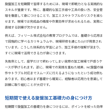
旋盤加工を短期間で習得するためには、現場で即戦力となる実践的な
スキルが重要です。特に、基礎的な加工手順や工具の扱い方、安全管
理を徹底して身につけることで、加工ミスやトラブルのリスクを減ら
せます。現場では完成品の精度や作業効率が求められるため、実務に
直結する訓練が欠かせません。
例えば、フィリール株式会社の教育プログラムでは、基礎から応用ま
で段階的に学べるカリキュラムや、現場研修を通じたOJTが用意され
ています。こうした体系的な学習により、加工手順の理解が深まり、
すぐに現場で活用できる力が身につきます。
失敗例として、座学だけで終わってしまい実際の加工現場で戸惑うケ
ースが挙げられます。逆に、現場での実践を重ねた結果、NC旋盤の操
作やトラブル対応までスムーズに行えるようになったという成功例も
あります。初心者はまず基礎から確実に、経験者は応用力を意識して
訓練に取り組むことが大切です。
短期間で使える旋盤加工基礎力の身につけ方
短期間で旋盤加工の基礎力を身につけるには、ポイントを絞った効率