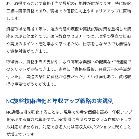
れ、取得することで資格手当や昇給の可能性が広がります。特に旋盤
三級は国家資格であり、現場での信頼性向上やキャリアアップに直結
します。
資格取得を目指す際は、過去問題の反復や実技試験対策を重視した講
座を選ぶと効果的です。通信教育やセミナーでは、現場で役立つ知識
や実技のポイントを効率よく学べるため、仕事をしながらでも無理な
く資格対策ができます。
取得後は、資格手当の支給や、より高度な業務への配属など待遇面で
のメリットが期待できます。実際に「資格取得後、月数万円の手当が
付いた」「昇進の条件に資格が必要だった」という声もあり、資格取
得の重要性がうかがえます。
NC旋盤技術強化と年収アップ戦略の実践例
NC旋盤技術を強化することは、現場での希少価値を高め、年収アップ
を実現する有力な戦略です。NC旋盤は高度なプログラム作成やトラブ
ル対応が求められ、対応できる人材は高収入のポジションに就くこと
が増えています。