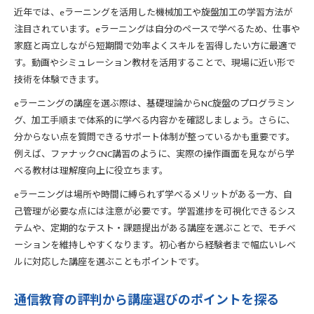
近年では、eラーニングを活用した機械加工や旋盤加工の学習方法が
注目されています。eラーニングは自分のペースで学べるため、仕事や
家庭と両立しながら短期間で効率よくスキルを習得したい方に最適で
す。動画やシミュレーション教材を活用することで、現場に近い形で
技術を体験できます。
eラーニングの講座を選ぶ際は、基礎理論からNC旋盤のプログラミン
グ、加工手順まで体系的に学べる内容かを確認しましょう。さらに、
分からない点を質問できるサポート体制が整っているかも重要です。
例えば、ファナックCNC講習のように、実際の操作画面を見ながら学
べる教材は理解度向上に役立ちます。
eラーニングは場所や時間に縛られず学べるメリットがある一方、自
己管理が必要な点には注意が必要です。学習進捗を可視化できるシス
テムや、定期的なテスト・課題提出がある講座を選ぶことで、モチベ
ーションを維持しやすくなります。初心者から経験者まで幅広いレベ
ルに対応した講座を選ぶこともポイントです。
通信教育の評判から講座選びのポイントを探る