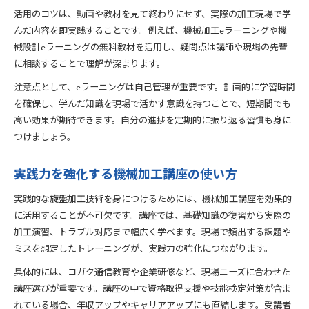
活用のコツは、動画や教材を見て終わりにせず、実際の加工現場で学
んだ内容を即実践することです。例えば、機械加工eラーニングや機
械設計eラーニングの無料教材を活用し、疑問点は講師や現場の先輩
に相談することで理解が深まります。
注意点として、eラーニングは自己管理が重要です。計画的に学習時間
を確保し、学んだ知識を現場で活かす意識を持つことで、短期間でも
高い効果が期待できます。自分の進捗を定期的に振り返る習慣も身に
つけましょう。
実践力を強化する機械加工講座の使い方
実践的な旋盤加工技術を身につけるためには、機械加工講座を効果的
に活用することが不可欠です。講座では、基礎知識の復習から実際の
加工演習、トラブル対応まで幅広く学べます。現場で頻出する課題や
ミスを想定したトレーニングが、実践力の強化につながります。
具体的には、コガク通信教育や企業研修など、現場ニーズに合わせた
講座選びが重要です。講座の中で資格取得支援や技能検定対策が含ま
れている場合、年収アップやキャリアアップにも直結します。受講者