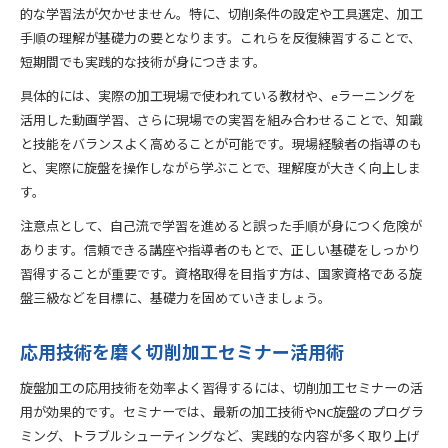
的な学習法が欠かせません。特に、切削条件の設定や工具選定、加工
手順の理解が基礎力の要となります。これらを反復練習することで、
短期間でも実践的な技術が身につきます。
具体的には、実際の加工現場で使われている教材や、eラーニングを
活用した動画学習、さらに現場での実習を組み合わせることで、知識
と技能をバランスよく高めることが可能です。現場経験者の指導のも
と、実際に旋盤を操作しながら学ぶことで、理解度が大きく向上しま
す。
注意点として、自己流で学習を進めると誤った手順が身につく危険が
あります。信頼できる講座や指導者のもとで、正しい基礎をしっかり
習得することが重要です。資格取得を目指す方は、国家資格である旋
盤三級などを目標に、基礎力を固めていきましょう。
応用技術を磨く切削加工セミナー活用術
旋盤加工の応用技術を効率よく習得するには、切削加工セミナーの活
用が効果的です。セミナーでは、最新の加工技術やNC旋盤のプログラ
ミング、トラブルシューティングなど、実践的な内容が多く取り上げ