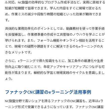
ル対応、NC旋盤の効率的なプログラム作成手法など、実務に直結する
知識が短期間で習得できます。学んだ内容をすぐに現場で試せるた
め、作業ミスの減少や段取り時間の短縮といった効果が期待できま
す。
具体的な業務効率化のポイントとしては、動画教材を使って作業手順
を反復練習し、作業標準書の作成や工具管理のノウハウを学ぶことが
挙げられます。また、フォーラム機能やオンライン相談を活用するこ
とで、現場での疑問や課題をすぐに解決できるのもeラーニングの大
きなメリットです。
さらに、eラーニングで得た知識をもとに、加工条件の最適化や生産
性向上に取り組むことで、年収アップやキャリアアップにつながる可
能性が高まります。継続的な学習と現場実践のサイクルを意識しまし
ょう。
ファナックCNC講習のeラーニング活用事例
NC旋盤分野で高いシェアを誇るファナックのCNC講習も、近年はeラ
ーニング形式で受講できるようになっています。ファナックCNC講習