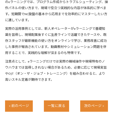
のeラーニングでは、プログラム作成からトラブルシューティング、操
作パネルの使い方まで、現場で役立つ実践的な内容が体系的に学べま
す。短期間でNC旋盤の基本から応用までを効率的にマスターしたい方
に適しています。
実際の活用事例としては、新人オペレーターがeラーニングで基礎知
識を習得し、現場配属後すぐに生産ラインで活躍できたケースや、既
存スタッフが最新機能の使い方をオンラインで学び、業務改善に成功
した事例が報告されています。動画教材やシミュレーション問題を併
用することで、実践的な理解が深まるのも特徴です。
注意点として、eラーニングだけでは実際の機械操作や現場特有のノ
ウハウまでは習得しきれない場合があるため、必要に応じて現場実習
やOJT（オン・ザ・ジョブ・トレーニング）を組み合わせると、より
高いスキル定着が期待できます。
< 前のページ
一覧に戻る
次のページ >