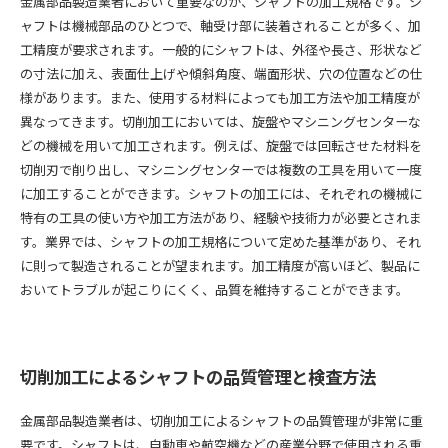
金属部品製造業者において重要なのが、シャフトの加工規格です。シ
ャフトは機械部品のひとつで、軸受け部に装着されることが多く、加
工精度が要求されます。一般的にシャフトは、外径や長さ、形状など
の寸法に加え、表面仕上げや傾斜角度、端面形状、穴の位置などの仕
様があります。また、使用する材料によっても加工方法や加工精度が
異なってきます。切削加工においては、旋盤やマシニングセンターな
どの機械を用いて加工されます。例えば、旋盤では回転させた材料を
切削刃で削り出し、マシニングセンターでは複数の工具を用いて一度
に加工することができます。シャフトの加工には、それぞれの機械に
特有の工具の使い方や加工方法があり、経験や技術力が必要とされま
す。業界では、シャフトの加工規格について定めた基準があり、それ
に則って製造されることが望まれます。加工精度が高いほど、製品に
おいてトラブルが起こりにくく、品質を維持することができます。
切削加工によるシャフトの品質管理と検査方法
金属部品製造業者は、切削加工によるシャフトの品質管理が非常に重
要です。シャフトは、自動車や航空機などの産業分野で使用される重