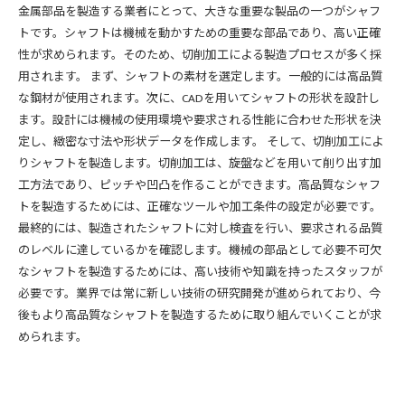
金属部品を製造する業者にとって、大きな重要な製品の一つがシャフ
トです。シャフトは機械を動かすための重要な部品であり、高い正確
性が求められます。そのため、切削加工による製造プロセスが多く採
用されます。 まず、シャフトの素材を選定します。一般的には高品質
な鋼材が使用されます。次に、CADを用いてシャフトの形状を設計し
ます。設計には機械の使用環境や要求される性能に合わせた形状を決
定し、緻密な寸法や形状データを作成します。 そして、切削加工によ
りシャフトを製造します。切削加工は、旋盤などを用いて削り出す加
工方法であり、ピッチや凹凸を作ることができます。高品質なシャフ
トを製造するためには、正確なツールや加工条件の設定が必要です。
最終的には、製造されたシャフトに対し検査を行い、要求される品質
のレベルに達しているかを確認します。機械の部品として必要不可欠
なシャフトを製造するためには、高い技術や知識を持ったスタッフが
必要です。業界では常に新しい技術の研究開発が進められており、今
後もより高品質なシャフトを製造するために取り組んでいくことが求
められます。