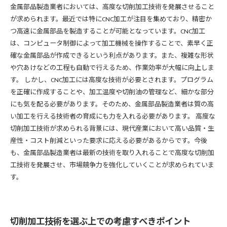
金属部品製造業者においては、高度な切削加工技術を発展させること
が求められます。最近では特にCNC加工が注目を集めており、精密か
つ高速に金属部品を製造することが可能となっています。CNC加工
は、コンピュータ制御によって加工機械を操作することで、素早く正
確な金属部品が作成できるという利点があります。また、複雑な形状
や穴あけなどの工程も自動で行えるため、作業効率が大幅に向上しま
す。 しかし、CNC加工には高度な技術が必要とされます。プログラム
を正確に作成することや、加工温度や切削油の管理など、細かな部分
にも気を配る必要があります。そのため、金属部品製造業者は質の高
い加工を行える技術者の育成にも力を入れる必要があります。 高度な
切削加工技術が求められる背景には、現代産業において高い品質・生
産性・コスト削減といった要求に応える必要があるからです。今後
も、金属部品製造業者は最新の技術を取り入れることで高度な切削加
工技術を発展させ、市場競争力を強化していくことが求められていま
す。
切削加工技術を選ぶ上での考慮すべきポイント