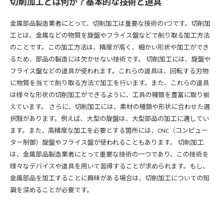
切削加工とは何か？基本的な技術と道具
金属部品製造業者にとって、切削加工は重要な技術の1つです。切削加
工とは、金属などの物質を旋盤やフライス盤などで削り取る加工方法
のことです。この加工方法は、精度が高く、細かい形状や加工ができ
るため、部品の製造には欠かせない技術です。 切削加工には、旋盤や
フライス盤などの道具が使われます。これらの道具は、回転する刃物
に物質を当てて削り取る方法で加工を行います。また、これらの道具
は様々な形状の切削加工ができるように、工具の種類を豊富に取り揃
えています。 さらに、切削加工には、素材の種類や形状に合わせた選
択肢があります。例えば、大型の旋盤は、大型部品の加工に適してい
ます。また、高精度な加工を必要とする箇所には、CNC（コンピュー
ター制御）旋盤やフライス盤が使われることもあります。 切削加工
は、金属部品製造業者にとって重要な技術の一つであり、この技術を
様々なデバイスや道具を用いて習得することが求められます。もし、
金属部品を加工することに興味がある場合は、切削加工についての知
識を深めることが必要です。