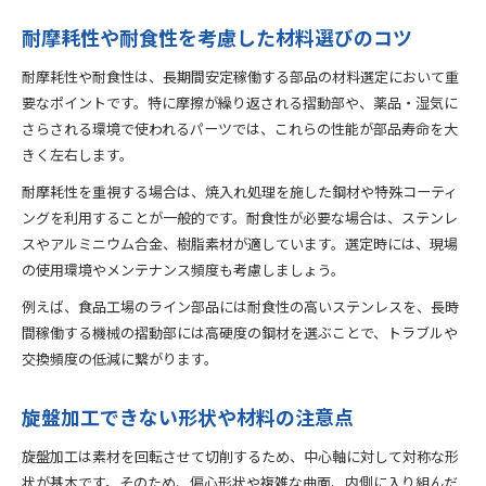
耐摩耗性や耐食性を考慮した材料選びのコツ
耐摩耗性や耐食性は、長期間安定稼働する部品の材料選定において重
要なポイントです。特に摩擦が繰り返される摺動部や、薬品・湿気に
さらされる環境で使われるパーツでは、これらの性能が部品寿命を大
きく左右します。
耐摩耗性を重視する場合は、焼入れ処理を施した鋼材や特殊コーティ
ングを利用することが一般的です。耐食性が必要な場合は、ステンレ
スやアルミニウム合金、樹脂素材が適しています。選定時には、現場
の使用環境やメンテナンス頻度も考慮しましょう。
例えば、食品工場のライン部品には耐食性の高いステンレスを、長時
間稼働する機械の摺動部には高硬度の鋼材を選ぶことで、トラブルや
交換頻度の低減に繋がります。
旋盤加工できない形状や材料の注意点
旋盤加工は素材を回転させて切削するため、中心軸に対して対称な形
状が基本です。そのため、偏心形状や複雑な曲面、内側に入り組んだ