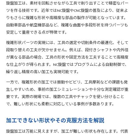
旋盤加工は、素材を回転させながら工具で削り出すことで精密なパー
ツを作る技術です。近年ではNC旋盤やCNC旋盤の普及により、従来よ
りもさらに複雑な形状や高精度な部品の製作が可能となっています。
自動車部品や航空機部品など、複雑な曲面や多段形状を持つパーツも
安定して量産できる点が特徴です。
複雑形状パーツの実現には、工具の選定や切削条件の最適化、そして
段取り替えの工夫が欠かせません。例えば、段付きシャフトや内外径
が異なる部品の場合、工具の形状や固定方法を工夫することで高精度
な仕上がりが得られます。NC旋盤ではプログラムによる自動制御で、
繰り返し精度の高い加工も実現可能です。
一方で、複雑形状の加工では振動やビビリ、工具摩耗などの課題も発
生しやすいため、事前の加工シミュレーションや十分な測定確認が重
要です。実際の現場では、複数の工具やチャックを使い分けること
で、難しい形状にも柔軟に対応している事例が多数あります。
加工できない形状やその克服方法を解説
旋盤加工は万能に見えますが、加工が難しい形状も存在します。代表