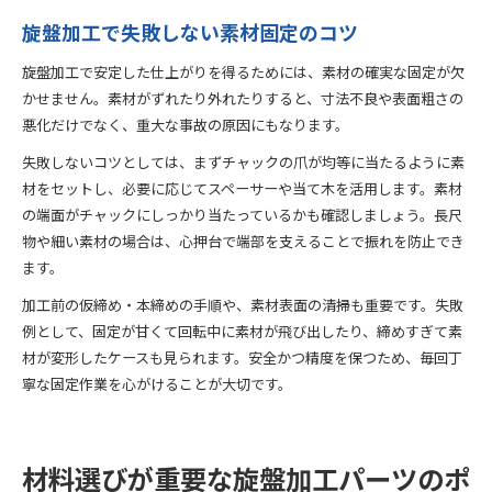
旋盤加工で失敗しない素材固定のコツ
旋盤加工で安定した仕上がりを得るためには、素材の確実な固定が欠
かせません。素材がずれたり外れたりすると、寸法不良や表面粗さの
悪化だけでなく、重大な事故の原因にもなります。
失敗しないコツとしては、まずチャックの爪が均等に当たるように素
材をセットし、必要に応じてスペーサーや当て木を活用します。素材
の端面がチャックにしっかり当たっているかも確認しましょう。長尺
物や細い素材の場合は、心押台で端部を支えることで振れを防止でき
ます。
加工前の仮締め・本締めの手順や、素材表面の清掃も重要です。失敗
例として、固定が甘くて回転中に素材が飛び出したり、締めすぎて素
材が変形したケースも見られます。安全かつ精度を保つため、毎回丁
寧な固定作業を心がけることが大切です。
材料選びが重要な旋盤加工パーツのポ