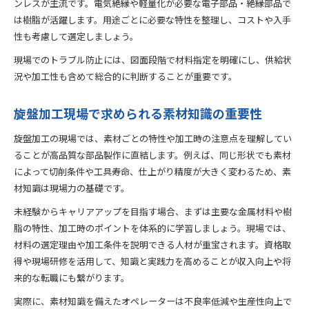
ンレスが主流です。電気絶縁や軽量化が必要な電子部品・絶縁部品で
は樹脂が活躍します。用途ごとに必要な特性を整理し、コストや入手
性も考慮して選定しましょう。
現場でのトラブル防止には、図面段階で材料指定を明確にし、供給状
況や加工性も含めて総合的に判断することが重要です。
旋盤加工現場で求められる素材知識の重要性
旋盤加工の現場では、素材ごとの特性や加工時の注意点を理解してい
ることが高品質な部品製作に直結します。例えば、同じ形状でも素材
によって切削条件や工具寿命、仕上がり精度が大きく変わるため、素
材知識は現場力の基礎です。
未経験からキャリアアップを目指す場合、まずは主要な金属材料や樹
脂の特性、加工時のポイントを体系的に学習しましょう。現場では、
材料の選定理由や加工条件を説明できる人材が重宝されます。資格取
得や現場研修を活用して、知識と実践力を高めることが収入向上や将
来的な転職にも繋がります。
実際に、素材知識を備えたオペレーターは不良率低減や生産性向上で