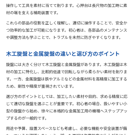
操作して工具を素材に当てて削ります。心押台は長尺物の加工時に素
材の端を支える補助装置です。
これらの部品の役割を正しく理解し、適切に操作することで、安全か
つ効率的な加工が可能になります。初心者は、各部品のメンテナンス
や調整方法も学ぶことで、トラブルを未然に防ぎやすくなります。
木工旋盤と金属旋盤の違いと選び方のポイント
旋盤には大きく分けて木工旋盤と金属旋盤があります。木工旋盤は木
材の加工に特化し、比較的低速で回転しながら柔らかい素材を削りま
す。一方、金属旋盤は鉄やアルミなどの金属材料を高精度に加工する
ため、剛性や精度が重視されています。
選び方のポイントとしては、加工したい素材や目的、求める精度に応
じて適切な旋盤を選ぶことが重要です。初心者の場合、扱いやすい小
型の旋盤から始め、徐々に本格的な金属加工用の機種へステップアッ
プするのが一般的です。
用途や予算、設置スペースなども考慮し、必要な機能や安全装置が備