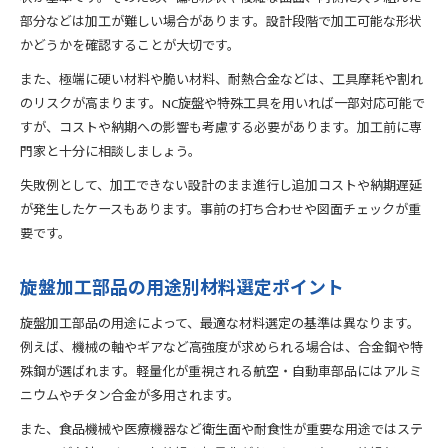
部分などは加工が難しい場合があります。設計段階で加工可能な形状
かどうかを確認することが大切です。
また、極端に硬い材料や脆い材料、耐熱合金などは、工具摩耗や割れ
のリスクが高まります。NC旋盤や特殊工具を用いれば一部対応可能で
すが、コストや納期への影響も考慮する必要があります。加工前に専
門家と十分に相談しましょう。
失敗例として、加工できない設計のまま進行し追加コストや納期遅延
が発生したケースもあります。事前の打ち合わせや図面チェックが重
要です。
旋盤加工部品の用途別材料選定ポイント
旋盤加工部品の用途によって、最適な材料選定の基準は異なります。
例えば、機械の軸やギアなど高強度が求められる場合は、合金鋼や特
殊鋼が選ばれます。軽量化が重視される航空・自動車部品にはアルミ
ニウムやチタン合金が多用されます。
また、食品機械や医療機器など衛生面や耐食性が重要な用途ではステ