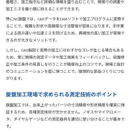
面粗さ、加工指示など詳細な情報を盛り込むことで、現場での誤差や
加工ミスを最小限に抑えることができます。
特にNC旋盤では、CADデータをCAMソフトで加工プログラムに変換す
ることで、複雑な形状や高精度な寸法管理が容易になります。手作業
による読み違いや伝達ミスを防げるため、再現性の高い加工が実現で
きるのが大きなメリットです。
しかし、CAD製図と実際の加工にはわずかなズレが生じる場合もある
ため、常に現場の測定データや加工結果をフィードバックし、図面修
正や加工条件の見直しを行うことが精度向上のコツです。現場と設計
のコミュニケーションを密に保つことで、理想的な部品づくりにつな
がります。
旋盤加工現場で求められる測定技術のポイント
旋盤加工では、出来上がったパーツの寸法精度や形状精度を確実に保
証するため、各種測定技術が欠かせません。ノギスやマイクロメー
タ、ダイヤルゲージなどの測定器具を適切に使い分けることが基本で
す。