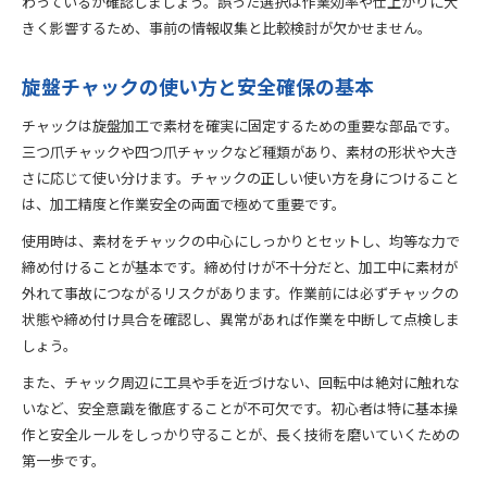
わっているか確認しましょう。誤った選択は作業効率や仕上がりに大
きく影響するため、事前の情報収集と比較検討が欠かせません。
旋盤チャックの使い方と安全確保の基本
チャックは旋盤加工で素材を確実に固定するための重要な部品です。
三つ爪チャックや四つ爪チャックなど種類があり、素材の形状や大き
さに応じて使い分けます。チャックの正しい使い方を身につけること
は、加工精度と作業安全の両面で極めて重要です。
使用時は、素材をチャックの中心にしっかりとセットし、均等な力で
締め付けることが基本です。締め付けが不十分だと、加工中に素材が
外れて事故につながるリスクがあります。作業前には必ずチャックの
状態や締め付け具合を確認し、異常があれば作業を中断して点検しま
しょう。
また、チャック周辺に工具や手を近づけない、回転中は絶対に触れな
いなど、安全意識を徹底することが不可欠です。初心者は特に基本操
作と安全ルールをしっかり守ることが、長く技術を磨いていくための
第一歩です。