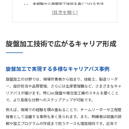
未経験から旋盤加工技術を身につける方法
旋盤加工職で目指せる管理職や独立の可能性
旋盤加工の求人動向と求められる資格の傾向
パーツ製作初心者に役立つ旋盤加工の基本
旋盤加工の基本原理とパーツ製作の流れ
旋盤加工技術で広がるキャリア形成
初心者が知っておきたい旋盤部品の名称と役割
木工旋盤と金属旋盤の違いと選び方のポイント
旋盤チャックの使い方と安全確保の基本
旋盤加工で実現する多様なキャリアパス事例
旋盤加工で失敗しない素材固定のコツ
材料選びが重要な旋盤加工パーツのポイント
旋盤加工の分野では、現場作業者から始まり、技能士、製造リーダ
旋盤加工で選ばれる主な材料とその特性比較
ー、設計担当や品質管理、さらには生産管理職など、さまざまなキャ
耐摩耗性や耐食性を考慮した材料選びのコツ
リアパスが描けます。特にNC旋盤や複合加工機のスキルを磨くこと
で、より高度な分野へのステップアップが可能です。
旋盤加工できない形状や材料の注意点
旋盤加工部品の用途別材料選定ポイント
例えば、現場での経験を積み重ねることで、チームリーダーや工程管
理者として活躍する事例も多く見られます。また、熟練者は図面の読
旋盤加工現場で求められる素材知識の重要性
解や加工プログラムの作成まで担うケースも増加傾向です。近年で
NC旋盤を短期間で習得するコツを紹介