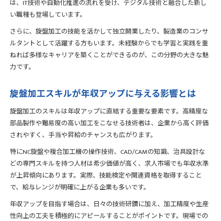
は、IT技術や自動化推進の流れを受け、デジタル技術と融合した新し
NC旋盤加工を効率的に学ぶ学習ステップ
い職種も登場しています。
NC旋盤の操作技術を短期間で身につける方法
さらに、旋盤加工の技能を活かして独立開業したり、製造業のコンサ
旋盤加工の現場で役立つNCプログラム作成術
ルタントとして活躍する方もいます。未経験からでも学習と実践を重
NC旋盤加工に必要な資格と取得メリット
ねれば多様なキャリアを築くことができるのが、この分野の大きな魅
OJTと訓練で習得期間を短縮するコツ
力です。
難しい加工形状に挑むための旋盤加工知識
旋盤加工で複雑形状パーツを実現する技術
旋盤加工スキルが年収アップに与える影響とは
加工できない形状やその克服方法を解説
旋盤加工のスキルは年収アップに直結する重要な要素です。高精度な
CAD製図と旋盤加工の連携で精度向上を目指す
部品製作や難易度の高い加工をこなせる技術者は、企業から高く評価
旋盤加工現場で求められる測定技術のポイント
されやすく、手当や昇給のチャンスも広がります。
難加工材の旋盤加工で注意すべき点とは
特にNC旋盤や複合加工機の操作技術、CAD/CAMの知識、治具設計な
旋盤加工で年収アップを目指す戦略とは
どの専門スキルを持つ人材は希少価値が高く、求人市場でも年収水準
旋盤加工スキルを武器に年収アップを実現
が上昇傾向にあります。実際、技能検定や関連資格を取得すること
資格取得が旋盤加工職の収入に与える効果
で、給与レンジが明確に上がる企業も多いです。
旋盤加工経験を活かした転職活動のポイント
年収アップを目指す場合は、日々の技術研鑽に加え、加工精度や生産
夜勤や残業を活用した収入増加の方法
性向上の工夫を積極的にアピールすることがポイントです。現場での