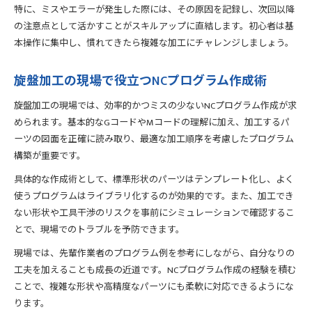
特に、ミスやエラーが発生した際には、その原因を記録し、次回以降
の注意点として活かすことがスキルアップに直結します。初心者は基
本操作に集中し、慣れてきたら複雑な加工にチャレンジしましょう。
旋盤加工の現場で役立つNCプログラム作成術
旋盤加工の現場では、効率的かつミスの少ないNCプログラム作成が求
められます。基本的なGコードやMコードの理解に加え、加工するパ
ーツの図面を正確に読み取り、最適な加工順序を考慮したプログラム
構築が重要です。
具体的な作成術として、標準形状のパーツはテンプレート化し、よく
使うプログラムはライブラリ化するのが効果的です。また、加工でき
ない形状や工具干渉のリスクを事前にシミュレーションで確認するこ
とで、現場でのトラブルを予防できます。
現場では、先輩作業者のプログラム例を参考にしながら、自分なりの
工夫を加えることも成長の近道です。NCプログラム作成の経験を積む
ことで、複雑な形状や高精度なパーツにも柔軟に対応できるようにな
ります。