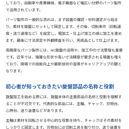
しており、自動車や産業機械、電子機器など幅広い分野のパーツ製作
で活用されています。
パーツ製作の一般的な流れは、まず図面の確認・材料選定から始ま
り、素材を旋盤にセットして固定します。その後、切削条件（回転速
度・送り速度など）を設定し、粗加工・仕上げ加工の順に加工を進め
ます。最後に寸法測定や外観検査を行い、完成品として仕上げます。
高精度なパーツ製作には、NC旋盤の活用や、加工中の寸法管理も重要
です。近年では、複雑な形状や高い寸法精度が要求される場面も増え
ており、現場での技能向上や最新技術の習得がキャリアアップの鍵と
なります。
初心者が知っておきたい旋盤部品の名称と役割
旋盤加工を始める際には、旋盤本体の主要部品の名称と役割を理解す
ることが不可欠です。代表的な部品には、主軸、チャック、刃物台、
心押台、送り装置などがあります。
主軸は素材を回転させる中心的な役割を持ち、チャックはその素材を
しっかりと固定します。刃物台には切削工具を取り付け、送り装置を