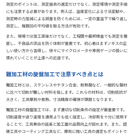
測定のポイントは、測定器具の選定だけでなく、測定環境や測定手順
にも注意する必要があります。例えば、温度変化による寸法変動や、
測定時の力加減による誤差を防ぐためには、一定の室温下で繰り返し
測定し、複数回の平均値を取る方法が有効です。
また、現場では加工直後だけでなく、工程間や最終検査でも測定を徹
底し、不良品の流出を防ぐ体制が重要です。初心者はまずノギスの正
しい使い方から習得し、徐々にマイクロメータや専用ゲージの扱いに
慣れていくことが上達への近道です。
難加工材の旋盤加工で注意すべき点とは
難加工材とは、ステンレスやチタン合金、耐熱鋼など、一般的な鋼材
に比べて切削が難しい材料を指します。これらの材料は、切削抵抗が
大きく、工具摩耗や発熱、寸法精度の確保が課題となります。
難加工材の旋盤加工では、まず適切な切削条件の設定が最重要です。
切削速度や送り速度を通常よりも低く設定し、冷却剤を十分に使用す
ることで、工具寿命の延長と加工面の品質向上が図れます。また、超
硬工具やコーティング工具など、摩耗に強い工具の選定もポイントで