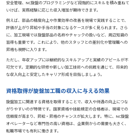
安全管理、NC旋盤のプログラミングなど段階的にスキルを積み重ねて
いけば、実務経験に応じた収入増加が期待できます。
例えば、部品の精度向上や作業効率の改善を現場で実践することで、
評価が上がり昇給や手当の対象になるケースが多く見られます。さら
に、加工現場では旋盤部品の名称やチャックの扱いなど、周辺知識の
習得も重要です。これにより、他のスタッフとの差別化や管理職への
昇格も視野に入ります。
ただし、年収アップには継続的なスキルアップと実績のアピールが不
可欠です。定期的な研修や新しい加工技術への挑戦を通じて、将来的
な収入向上と安定したキャリア形成を目指しましょう。
資格取得が旋盤加工職の収入に与える効果
旋盤加工に関連する資格を取得することで、収入や待遇の向上につな
がりやすいのが特徴です。国家資格や技能検定の合格者は、現場での
信頼度が高まり、昇給・昇格のチャンスが拡大します。特に、NC旋盤
オペレーターなど専門性の高い資格は、企業側からの需要も大きく、
転職市場でも有利に働きます。