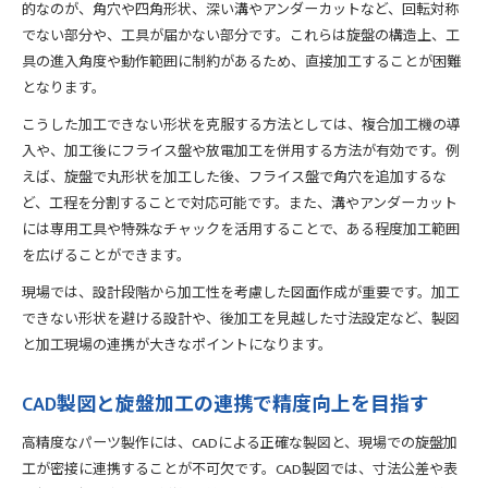
的なのが、角穴や四角形状、深い溝やアンダーカットなど、回転対称
でない部分や、工具が届かない部分です。これらは旋盤の構造上、工
具の進入角度や動作範囲に制約があるため、直接加工することが困難
となります。
こうした加工できない形状を克服する方法としては、複合加工機の導
入や、加工後にフライス盤や放電加工を併用する方法が有効です。例
えば、旋盤で丸形状を加工した後、フライス盤で角穴を追加するな
ど、工程を分割することで対応可能です。また、溝やアンダーカット
には専用工具や特殊なチャックを活用することで、ある程度加工範囲
を広げることができます。
現場では、設計段階から加工性を考慮した図面作成が重要です。加工
できない形状を避ける設計や、後加工を見越した寸法設定など、製図
と加工現場の連携が大きなポイントになります。
CAD製図と旋盤加工の連携で精度向上を目指す
高精度なパーツ製作には、CADによる正確な製図と、現場での旋盤加
工が密接に連携することが不可欠です。CAD製図では、寸法公差や表