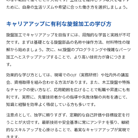
のない範囲で働くことが大切です。生産性を維持しつつ収入を増やす
ために、自身の生活リズムや希望に合った働き方を選択しましょう。
キャリアアップに有利な旋盤加工の学び方
旋盤加工でキャリアアップを目指すには、段階的な学習と実践が不可
欠です。まずは基礎となる旋盤部品の名称や操作方法、材料特性の理
解から始めましょう。次に、NC旋盤のプログラミングや複雑なパーツ
加工へとステップアップすることで、より高い技術力が身につきま
す。
効果的な学び方としては、現場でのOJT（実務研修）や社内外の講習
会、資格取得を組み合わせる方法があります。また、木工旋盤や特殊
なチャックの使い方など、応用範囲を広げることで転職や昇進にも有
利です。実際に、先輩技術者からの指導や失敗体験の共有を通じて、
知識と経験を効率よく吸収している方も多いです。
注意点として、独学に頼りすぎず、定期的な自己評価や目標設定を行
うことが大切です。最新技術や安全基準に常にアンテナを張り、継続
的なスキルアップを心掛けることで、着実なキャリアアップが実現で
きます。