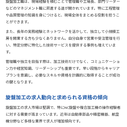
旋盤加工職は、現場経験を積むことで管理職や工場長、部門リーダー
などのマネジメント職に昇進する道が開かれています。特に工程管理
や品質管理の知識を身につけると、現場全体をまとめる役割を担うこ
とができます。
また、長年の実務経験とネットワークを活かして、独立して小規模工
房を開業する方も少なくありません。自分自身で営業や受注管理を行
い、特定分野に特化した技術サービスを提供する事例も増えていま
す。
管理職や独立を目指す際は、加工技術だけでなく、コミュニケーショ
ン力や経営知識、リーダーシップも重要です。早い段階からキャリア
プランを意識し、必要なスキルや資格を計画的に取得することが成功
の鍵となります。
旋盤加工の求人動向と求められる資格の傾向
旋盤加工の求人市場は堅調で、特にNC旋盤や複合加工機の操作経験者
に対する需要が高まっています。近年は自動車部品や精密機器、航空
機分野など多様な業界で求人が増加傾向です。