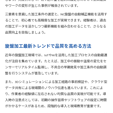
やワークの変形が生じた事例が報告されています。
三要素を意識した加工条件の選定と、NC旋盤の自動補正機能を活用す
ることで、初心者でも高精度な加工が実現できます。経験者は、過去
の加工データを活かしつつ最新機能を組み合わせることで、さらなる
品質向上を目指しましょう。
旋盤加工最新トレンドで品質を高める方法
近年の旋盤加工現場では、IoTやAIを活用した加工プロセスの自動最適
化が注目を集めています。たとえば、加工中の振動や温度の変化をセ
ンサーでリアルタイム監視し、不具合の早期発見や加工条件の自動調
整を行うシステムが普及しています。
また、3Dシミュレーションによる加工経路の事前検証や、クラウド型
データ共有による現場間のノウハウ伝達も進んでいます。これによ
り、作業者の経験値に左右されない均質な品質の実現が可能です。導
入時の注意点としては、初期の操作習得やソフトウェアの設定に時間
がかかるケースがあるため、段階的な導入と現場教育が重要です。