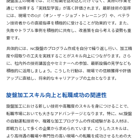
旋盤加工の現場では、ただ知識を詰め込むだけでなく、実際の作業を
通じて体得する「実践型学習」が高く評価されます。最新技術の習得
には、現場でのOJT（オン・ザ・ジョブ・トレーニング）や、ベテラ
ン技術者からの直接指導を積極的に受けることが効果的です。また、
失敗やトラブル事例を積極的に共有し、改善策を自ら考える姿勢も重
要です。
具体的には、NC旋盤のプログラム作成を自分で繰り返し行い、加工精
度や段取りの工夫を実践することがスキル向上につながります。さら
に、社内外の技術講習会やセミナーへの参加、最新設備の見学なども
積極的に活用しましょう。こうした行動は、現場での信頼獲得や評価
アップに直結し、将来的なキャリアアップの土台となります。
旋盤加工スキル向上と転職成功の関連性
旋盤加工における新しい技術や高難度のスキルを身につけることで、
転職市場においても大きなアドバンテージとなります。特に、NC旋盤
の自動運転技術や、複雑な加工プログラムの作成経験がある人材は、
即戦力として多くの企業から求められています。こうしたスキルは、
より高待遇の職場や専門性の高い現場への転職を成功させるための大