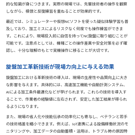
的な知識が身につきます。実際の現場では、先輩技術者の操作を観察
しながら、模倣と反復練習を重ねることが効果的です。
最近では、シミュレーターや仮想NCソフトを使った疑似体験学習も普
及しており、加工ミスによるリスクなく何度でも操作練習ができま
す。これにより、現場投入前に自信を持ってNC旋盤に取り組むことが
可能です。注意点としては、機種ごとの操作差異や安全対策を必ず確
認し、十分な理解のもとで実機操作に移ることが大切です。
旋盤加工革新技術が現場力向上に与える効果
旋盤加工における革新技術の導入は、現場の生産性や品質向上に大き
な影響を与えます。具体的には、高速加工機能や自動計測システム、
AIによる加工条件最適化などが挙げられます。これらの技術を導入す
ることで、作業者の経験値に左右されず、安定した加工結果が得られ
るようになります。
また、現場の省人化や技能伝承の効率化にも寄与し、ベテランと若手
の技術格差を縮小できます。例えば、IoT連携による設備稼働状況のモ
ニタリングや、加工データの自動蓄積・活用は、トラブル時の原因特