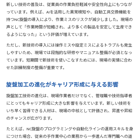
キャリアアップに直結する旋盤加工の新たな学び方
新しい技術の普及は、従業員の作業負担軽減や安全性向上にもつなが
っています。例えば、AIを活用した異常検知や、自動工具交換機能を
旋盤加工新しい技術でキャリアアップを目指す
持つNC旋盤の導入により、作業ミスのリスクが減少しました。現場の
旋盤加工資格取得が年収アップに有効な理由
声として「作業時間が短縮され、より多くの製品を安定して生産でき
旋盤加工現場で評価される学び方のコツ
るようになった」という評価が増えています。
旋盤加工スキル向上と転職成功の関連性
ただし、新技術の導入には操作ミスや設定ミスによるトラブルも発生
旋盤加工新技術を応用した就職戦略とは
しやすいため、現場では段階的な研修やマニュアル整備が必須となっ
精度向上をめざす旋盤加工技術の進化
ています。短期間で新技術を使いこなすためには、現場の実情に合わ
旋盤加工新しい技術が精度向上を実現する要素
せた訓練制度の整備が重要です。
旋盤加工三要素を活かした高精度加工のポイント
旋盤加工最新トレンドで品質を高める方法
旋盤加工の進化がキャリア形成に与える影響
旋盤加工素材サイズ別の最適技術を解説
旋盤加工技術の進化は、現場作業者だけでなく、管理職や技術指導者
旋盤加工現場で役立つ精度アップ事例集
にとってもキャリア形成に大きな影響を与えています。新しい技術を
現場力を養う旋盤加工新技術活用の実践法
いち早く習得できる人材は、現場の中核として評価され、昇進や昇給
旋盤加工新しい技術を現場で生かす実践法
のチャンスが広がります。
旋盤加工OJTとシミュレーター活用術
たとえば、NC旋盤のプログラミングや自動化ラインの運用スキルを身
旋盤加工現場力を高める日々の習慣づくり
につけた場合、従来の手作業中心の業務から一歩進んだ専門職への道