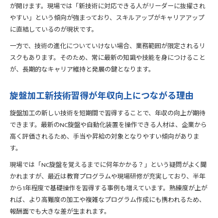
旋盤加工自動化技術の現場導入ポイント
が開けます。現場では「新技術に対応できる人がリーダーに抜擢され
やすい」という傾向が強まっており、スキルアップがキャリアアップ
旋盤加工の現場課題を解決する最新技術
に直結しているのが現状です。
一方で、技術の進化についていけない場合、業務範囲が限定されるリ
スクもあります。そのため、常に最新の知識や技能を身につけること
が、長期的なキャリア維持と発展の鍵となります。
旋盤加工新技術習得が年収向上につながる理由
旋盤加工の新しい技術を短期間で習得することで、年収の向上が期待
できます。最新のNC旋盤や自動化装置を操作できる人材は、企業から
高く評価されるため、手当や昇給の対象となりやすい傾向がありま
す。
現場では「NC旋盤を覚えるまでに何年かかる？」という疑問がよく聞
かれますが、最近は教育プログラムや現場研修が充実しており、半年
から1年程度で基礎操作を習得する事例も増えています。熟練度が上が
れば、より高難度の加工や複雑なプログラム作成にも携われるため、
報酬面でも大きな差が生まれます。