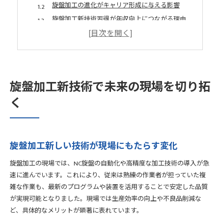
旋盤加工の進化がキャリア形成に与える影響
旋盤加工新技術習得が年収向上につながる理由
旋盤加工で求められる今後のスキルセットとは
旋盤加工現場で役立つ最新トレンドの特徴
習得効率を高める旋盤加工の最新アプローチ
旋盤加工新しい技術を短期で身につけるコツ
旋盤加工新技術で未来の現場を切り拓
旋盤加工の独学と現場実践を両立する方法
く
旋盤加工の三要素を理解する効率的学習法
旋盤加工最新アプローチでスキル習得を加速
旋盤加工訓練プログラム活用のポイント
短期間で身につく旋盤加工の革新技術とは
旋盤加工新しい技術が現場にもたらす変化
旋盤加工短期習得に有効な最新技術を解説
旋盤加工の現場では、NC旋盤の自動化や高精度な加工技術の導入が急
旋盤加工新しい技術で独学ロードマップを実践
速に進んでいます。これにより、従来は熟練の作業者が担っていた複
旋盤加工のNC操作を効率よく覚える手順
雑な作業も、最新のプログラムや装置を活用することで安定した品質
旋盤加工革新技術が現場力向上に与える効果
が実現可能となりました。現場では生産効率の向上や不良品削減な
ど、具体的なメリットが顕著に表れています。
旋盤加工OJT再現で学ぶ短期スキルアップ法