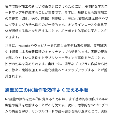
独学で旋盤加工の新しい技術を身につけるためには、段階的な学習ロ
ードマップを作成することが重要です。まずは、基礎となる旋盤加工
の三要素（切削、送り、回転）を理解し、次にNC旋盤の基本操作やプ
ログラミング方法へ進むのが一般的です。オンラインコースや業界団
体が提供する教材を利用することで、初学者でも体系的に学ぶことが
できます。
さらに、YouTubeやウェビナーを活用した実例動画の視聴、専門雑誌
や技術書による最新情報のキャッチアップも効果的です。実際の現場
で起こりやすい失敗例やトラブルシューティング事例を学ぶことで、
独学の効率を高められます。実践では、簡単なプログラム作成から始
め、徐々に複雑な加工や自動化機能へとステップアップすることが推
奨されます。
旋盤加工のNC操作を効率よく覚える手順
NC旋盤の操作を効率的に覚えるためには、まず基本的な操作パネルの
機能や用語を理解することが不可欠です。次に、標準的なNCプログラ
ムの構造を学び、サンプルコードの読み書きを繰り返すことで、実践