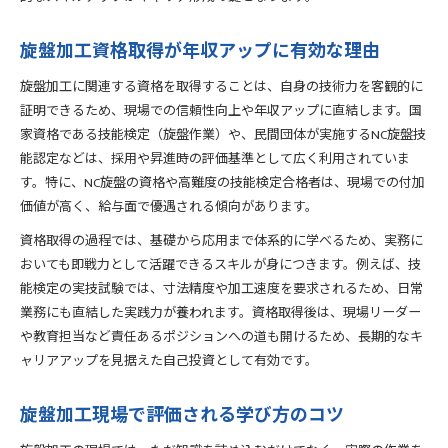
旋盤加工資格取得が年収アップに有効な理由
旋盤加工に関連する資格を取得することは、自身の技術力を客観的に
証明できるため、現場での信頼性向上や年収アップに直結します。国
家資格である技能検定（旋盤作業）や、民間団体が実施するNC旋盤技
能認定などは、採用や昇進時の評価基準として広く利用されていま
す。特に、NC旋盤の資格や高難度の技能検定合格者は、現場での付加
価値が高く、給与面で優遇される傾向があります。
資格取得の過程では、基礎から応用まで体系的に学べるため、実務に
おいても即戦力として活躍できるスキルが身につきます。例えば、技
能検定の実技試験では、寸法精度や加工速度を要求されるため、日常
業務にも直結した実践力が養われます。資格取得後は、現場リーダー
や教育担当など責任あるポジションへの道も開けるため、長期的なキ
ャリアアップを見据えた自己投資として有効です。
旋盤加工現場で評価される学び方のコツ