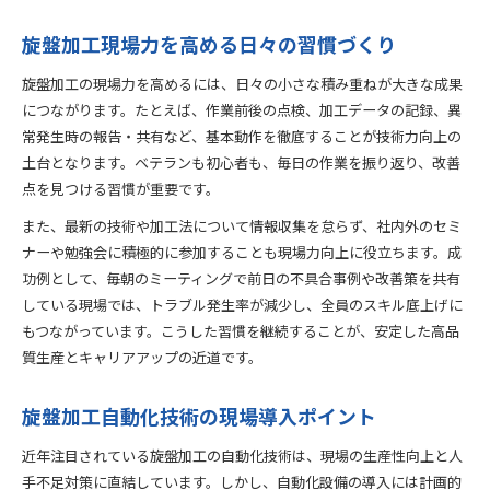
旋盤加工現場力を高める日々の習慣づくり
旋盤加工の現場力を高めるには、日々の小さな積み重ねが大きな成果
につながります。たとえば、作業前後の点検、加工データの記録、異
常発生時の報告・共有など、基本動作を徹底することが技術力向上の
土台となります。ベテランも初心者も、毎日の作業を振り返り、改善
点を見つける習慣が重要です。
また、最新の技術や加工法について情報収集を怠らず、社内外のセミ
ナーや勉強会に積極的に参加することも現場力向上に役立ちます。成
功例として、毎朝のミーティングで前日の不具合事例や改善策を共有
している現場では、トラブル発生率が減少し、全員のスキル底上げに
もつながっています。こうした習慣を継続することが、安定した高品
質生産とキャリアアップの近道です。
旋盤加工自動化技術の現場導入ポイント
近年注目されている旋盤加工の自動化技術は、現場の生産性向上と人
手不足対策に直結しています。しかし、自動化設備の導入には計画的