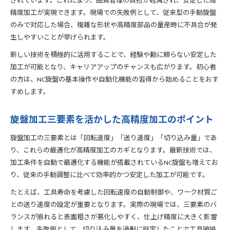
されています。これにより、品質管理の負担が軽減され、安定した高
精度加工が実現できます。現場での失敗例として、従来型の手動旋盤
のみで対応した場合、複雑な形状や高精度部品の量産時に不具合が発
生しやすいことが挙げられます。
新しい技術を積極的に活用することで、経験や勘に頼らない安定した
加工が可能となり、キャリアアップのチャンスも広がります。初心者
の方は、NC旋盤の基本操作や自動化機能の習得から始めることをおす
すめします。
旋盤加工三要素を活かした高精度加工のポイント
旋盤加工の三要素とは「回転速度」「送り速度」「切り込み量」であ
り、これらの最適化が高精度加工のカギとなります。最新技術では、
加工条件を自動で最適化する機能が搭載されているNC旋盤も増えてお
り、従来の手動調整に比べて効率的かつ安定した加工が可能です。
たとえば、工具寿命を考慮した回転速度の自動制御や、ワーク材質ご
との送り速度の設定が重要となります。実際の現場では、三要素のバ
ランスが崩れると表面粗さが悪化しやすく、仕上げ精度に大きく影響
します。失敗例として、切り込み量を過剰に設定したことで工具破損