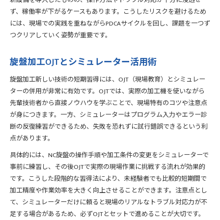
新設備を導入したものの、操作方法やトラブル対応が十分に浸透せ
ず、稼働率が下がるケースもあります。こうしたリスクを避けるため
には、現場での実践を重ねながらPDCAサイクルを回し、課題を一つず
つクリアしていく姿勢が重要です。
旋盤加工OJTとシミュレーター活用術
旋盤加工新しい技術の短期習得には、OJT（現場教育）とシミュレー
ターの併用が非常に有効です。OJTでは、実際の加工機を使いながら
先輩技術者から直接ノウハウを学ぶことで、現場特有のコツや注意点
が身につきます。一方、シミュレーターはプログラム入力やエラー診
断の反復練習ができるため、失敗を恐れずに試行錯誤できるという利
点があります。
具体的には、NC旋盤の操作手順や加工条件の変更をシミュレーターで
事前に練習し、その後OJTで実際の現場作業に挑戦する流れが効果的
です。こうした段階的な習得法により、未経験者でも比較的短期間で
加工精度や作業効率を大きく向上させることができます。注意点とし
て、シミュレーターだけに頼ると現場のリアルなトラブル対応力が不
足する場合があるため、必ずOJTとセットで進めることが大切です。