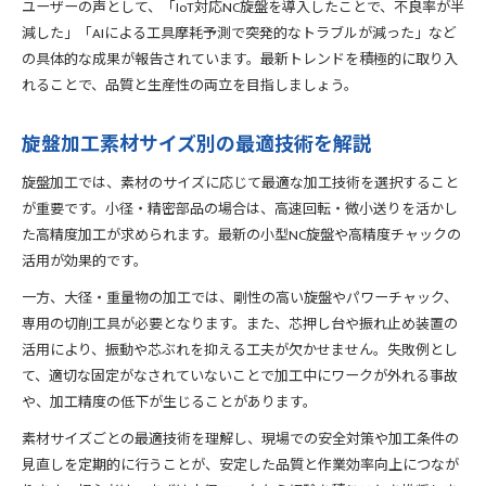
ユーザーの声として、「IoT対応NC旋盤を導入したことで、不良率が半
減した」「AIによる工具摩耗予測で突発的なトラブルが減った」など
の具体的な成果が報告されています。最新トレンドを積極的に取り入
れることで、品質と生産性の両立を目指しましょう。
旋盤加工素材サイズ別の最適技術を解説
旋盤加工では、素材のサイズに応じて最適な加工技術を選択すること
が重要です。小径・精密部品の場合は、高速回転・微小送りを活かし
た高精度加工が求められます。最新の小型NC旋盤や高精度チャックの
活用が効果的です。
一方、大径・重量物の加工では、剛性の高い旋盤やパワーチャック、
専用の切削工具が必要となります。また、芯押し台や振れ止め装置の
活用により、振動や芯ぶれを抑える工夫が欠かせません。失敗例とし
て、適切な固定がなされていないことで加工中にワークが外れる事故
や、加工精度の低下が生じることがあります。
素材サイズごとの最適技術を理解し、現場での安全対策や加工条件の
見直しを定期的に行うことが、安定した品質と作業効率向上につなが