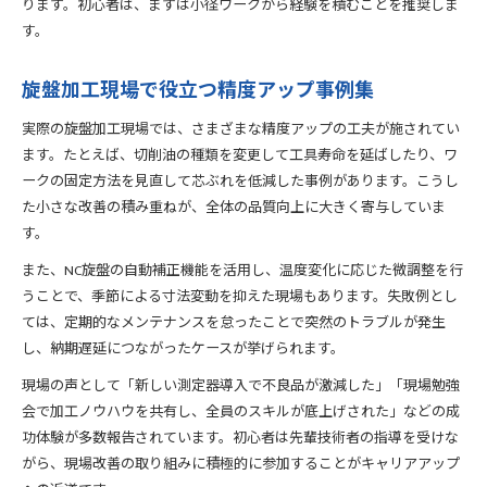
ります。初心者は、まずは小径ワークから経験を積むことを推奨しま
す。
旋盤加工現場で役立つ精度アップ事例集
実際の旋盤加工現場では、さまざまな精度アップの工夫が施されてい
ます。たとえば、切削油の種類を変更して工具寿命を延ばしたり、ワ
ークの固定方法を見直して芯ぶれを低減した事例があります。こうし
た小さな改善の積み重ねが、全体の品質向上に大きく寄与していま
す。
また、NC旋盤の自動補正機能を活用し、温度変化に応じた微調整を行
うことで、季節による寸法変動を抑えた現場もあります。失敗例とし
ては、定期的なメンテナンスを怠ったことで突然のトラブルが発生
し、納期遅延につながったケースが挙げられます。
現場の声として「新しい測定器導入で不良品が激減した」「現場勉強
会で加工ノウハウを共有し、全員のスキルが底上げされた」などの成
功体験が多数報告されています。初心者は先輩技術者の指導を受けな
がら、現場改善の取り組みに積極的に参加することがキャリアアップ