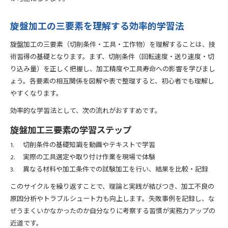
旋盤加工の三要素を理解する効率的学習法
旋盤加工の三要素（切削条件・工具・工作物）を理解することは、技
術習得の基礎となります。まず、切削条件（回転速度・送り速度・切
り込み量）を正しく把握し、加工精度や工具寿命への影響を学びまし
ょう。各要素の相互関係を図解や表で整理すると、初心者でも理解し
やすくなります。
効率的な学習法として、次の流れがおすすめです。
旋盤加工三要素の学習ステップ
切削条件の基礎知識を動画やテキストで学習
実際の工具選定や取り付け作業を現場で体験
異なる材料や加工条件での試験加工を行い、結果を比較・記録
このサイクルを繰り返すことで、理論と実践が結びつき、加工不良の
原因分析やトラブルシュート力も向上します。失敗事例を記録し、な
ぜうまくいかなかったのか自分なりに考察する習慣が実務力アップの
近道です。