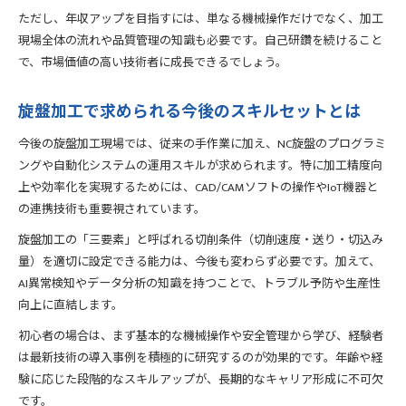
ただし、年収アップを目指すには、単なる機械操作だけでなく、加工
現場全体の流れや品質管理の知識も必要です。自己研鑽を続けること
で、市場価値の高い技術者に成長できるでしょう。
旋盤加工で求められる今後のスキルセットとは
今後の旋盤加工現場では、従来の手作業に加え、NC旋盤のプログラミ
ングや自動化システムの運用スキルが求められます。特に加工精度向
上や効率化を実現するためには、CAD/CAMソフトの操作やIoT機器と
の連携技術も重要視されています。
旋盤加工の「三要素」と呼ばれる切削条件（切削速度・送り・切込み
量）を適切に設定できる能力は、今後も変わらず必要です。加えて、
AI異常検知やデータ分析の知識を持つことで、トラブル予防や生産性
向上に直結します。
初心者の場合は、まず基本的な機械操作や安全管理から学び、経験者
は最新技術の導入事例を積極的に研究するのが効果的です。年齢や経
験に応じた段階的なスキルアップが、長期的なキャリア形成に不可欠
です。