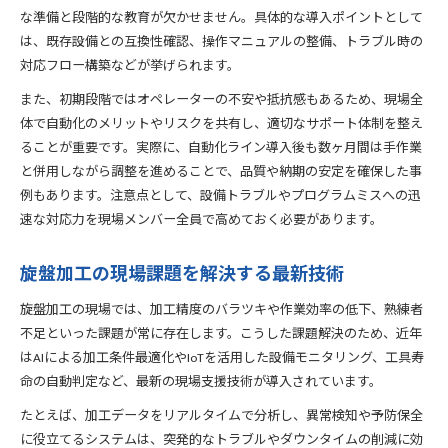
な準備と段階的な教育が欠かせません。具体的な導入ポイントとして
は、既存設備との互換性確認、操作マニュアルの整備、トラブル時の
対応フロー構築などが挙げられます。
また、初期段階ではオペレーターの不安や抵抗感もあるため、現場全
体で自動化のメリットやリスクを共有し、適切なサポート体制を整え
ることが重要です。実際に、自動化ライン導入後も数ヶ月間は手作業
と併用しながら調整を進めることで、品質や納期の安定を確保した事
例もあります。注意点として、設備トラブルやプログラムミスへの迅
速な対応力を現場メンバー全員で高めておく必要があります。
旋盤加工の現場課題を解決する最新技術
旋盤加工の現場では、加工精度のバラツキや作業効率の低下、熟練者
不足といった課題が常に存在します。こうした課題解決のため、近年
はAIによる加工条件最適化やIoTを活用した設備モニタリング、工具寿
命の自動判定など、最新の現場支援技術が導入されています。
たとえば、加工データをリアルタイムで分析し、異常検知や予防保全
に役立てるシステムは、突発的なトラブルやダウンタイムの削減に効